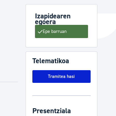
Izapidearen
egoera
ta enplegua
Epe barruan
ubideak eta bizikidetza
Telematikoa
Tramitea hasi
Presentziala