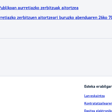
blikoan aurretiazko zerbitzuak aitortzea
retiazko zerbitzuen aitortzeari buruzko abenduaren 26ko 
Esteka erabilgar
Lan-eskaintza
Kontratatzailearen
Egoitza elektronik