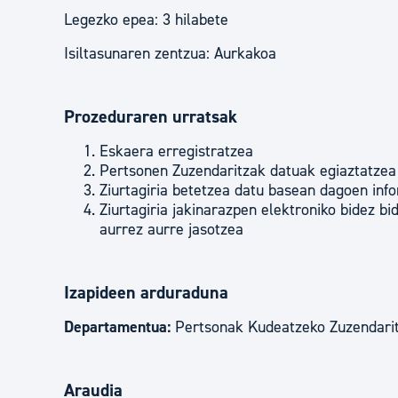
Legezko epea: 3 hilabete
Isiltasunaren zentzua: Aurkakoa
Prozeduraren urratsak
Eskaera erregistratzea
Pertsonen Zuzendaritzak datuak egiaztatzea
Ziurtagiria betetzea datu basean dagoen info
Ziurtagiria jakinarazpen elektroniko bidez b
aurrez aurre jasotzea
Izapideen arduraduna
Departamentua:
Pertsonak Kudeatzeko Zuzendari
Araudia