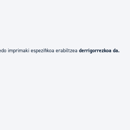
tea
Udal administrazioa
Iragarki ofizialen taula
Egutegi fiskala
enda
Gardentasun ataria
edo imprimaki espezifikoa erabiltzea
derrigorrezkoa da.