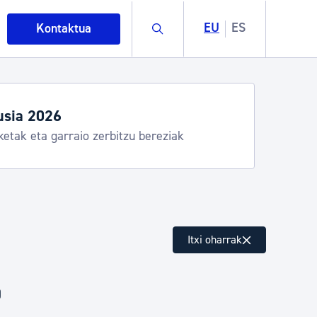
Buscar
EU
ES
Kontaktua
usia 2026
ketak eta garraio zerbitzu bereziak
intza
Itxi oharrak
ndakinak eta ingurumena
)