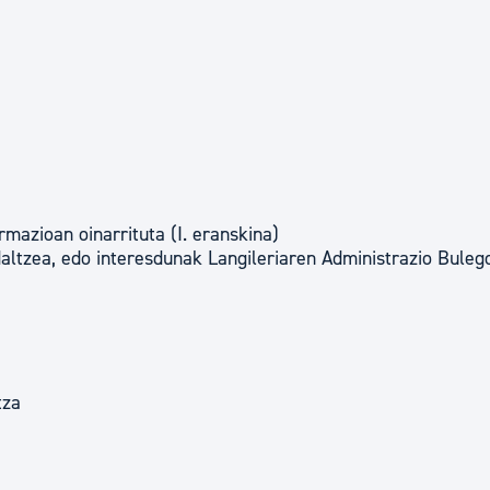
rmazioan oinarrituta (I. eranskina)
idaltzea, edo interesdunak Langileriaren Administrazio Buleg
tza