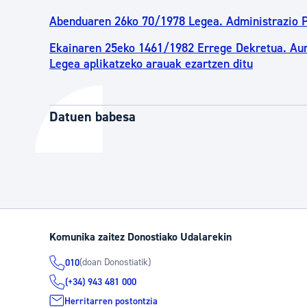
Abenduaren 26ko 70/1978 Legea. Administrazio Pu
Ekainaren 25eko 1461/1982 Errege Dekretua. Aur
Legea aplikatzeko arauak ezartzen ditu
Datuen babesa
Komunika zaitez Donostiako Udalarekin
(doan Donostiatik)
010
(+34) 943 481 000
Herritarren postontzia