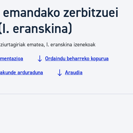
Euskara
 emandako zerbitzuei
(I. eranskina)
Garapen ekonomikoa e
iurtagiriak ematea, I. eranskina izenekoak
Berdintasuna, Giza Esk
mentazioa
Ordaindu beharreko kopurua
Kultura
rakunde arduraduna
Araudia
Turismoa