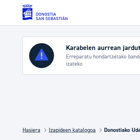
Eduki nagusira joan
Karabelen aurrean jardut
Zerbitzuak
Erreparatu hondartzetako bande
izateko
Errolda eta gai pertsonalak
Gizarte-zerbitzuak
Mugikortasuna
Hasiera
Izapideen katalogoa
Donostiako Uda