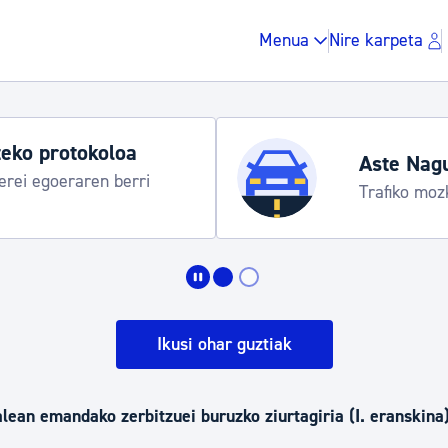
Menua
Nire karpeta
eko protokoloa
Aste Nag
rei egoeraren berri
Trafiko moz
Zergak eta isunak
Etxebizitza eta hirig
Ikusi ohar guztiak
Gune publikoa, ho
lean emandako zerbitzuei buruzko ziurtagiria (I. eranskina