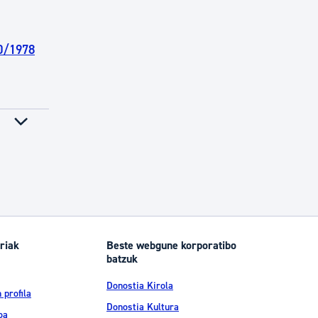
70/1978
riak
Beste webgune korporatibo
batzuk
Donostia Kirola
 profila
Donostia Kultura
oa