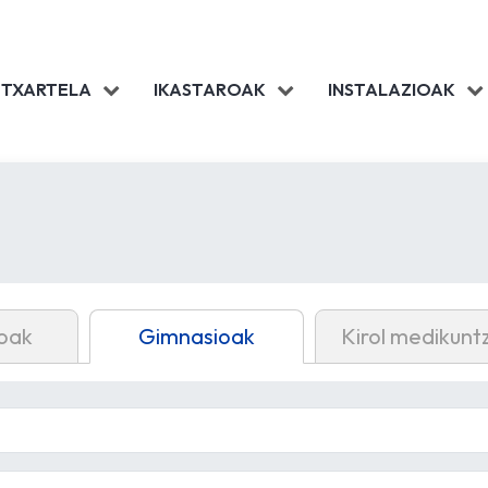
 TXARTELA
IKASTAROAK
INSTALAZIOAK
oak
Gimnasioak
Kirol medikunt