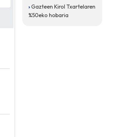
Gazteen Kirol Txartelaren
%50eko hobaria