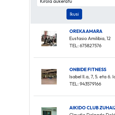
OREKA AMARA
Eustasio Amilibia, 12
TEL: 675827576
ONBIDE FITNESS
Isabel II.a, 7, 5. eta 6.
TEL: 943579166
AIKIDO CLUB ZUHAI
Claudio Delgado Dokt