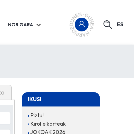
ES
NOR GARA
za
IKUSI
Piztu!
Kirol elkarteak
JOKOAK 2026