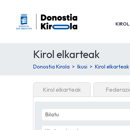
KIROL
Kirol elkarteak
Donostia Kirola
Ikusi
Kirol elkarteak
Kirol elkarteak
Federazi