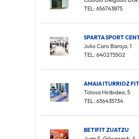
TEL: 656743875
SPARTA SPORT CEN
Julio Caro Baroja, 1
TEL: 640275502
AMAIA ITURRIOZ FI
Tolosa Hiribidea, 5
TEL: 636435734
BETIFIT ZUATZU
Juan F. Gilisagasti, 4