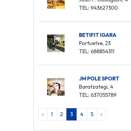
TEL: 943627300
BETIFIT IGARA
Portuetxe, 23
TEL: 688854311
JM POLE SPORT
Baratzategi, 4
TEL: 637055789
‹
1
2
3
4
5
›