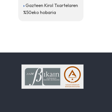
Gazteen Kirol Txartelaren
%50eko hobaria