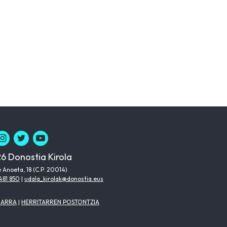
6 Donostia Kirola
 Anoeta, 18 (C.P. 20014)
481 850
|
udala_kirolak@donostia.eus
HARRA
|
HERRITARREN POSTONTZIA