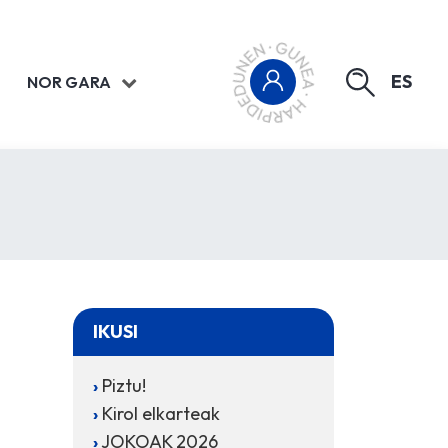
ES
NOR GARA
IKUSI
Piztu!
Kirol elkarteak
JOKOAK 2026