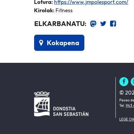
Lotura:
https://www.jmpolesport.com/
Kirolak:
Fitness
ELKARBANATU:
Kokapena
© 202
Paseo de
Tel:
943 
LEGE O