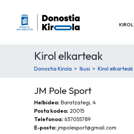
KIROL
Kirol elkarteak
Donostia Kirola
Ikusi
Kirol elkarteak
JM Pole Sport
Helbidea:
Baratzategi, 4
Posta kodea:
20015
Telefonoa:
637055789
E-posta:
jmpolesport@gmail.com