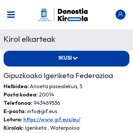
Kirol elkarteak
IKUSI
Gipuzkoako Igeriketa Federazioa
Helbidea:
Anoeta pasealekua, 5
Posta kodea:
20014
Telefonoa:
943469536
E-posta:
info@gif.eus
Lotura:
https://www.gif.eus/eu/
Kirolak:
Igeriketa , Waterpoloa