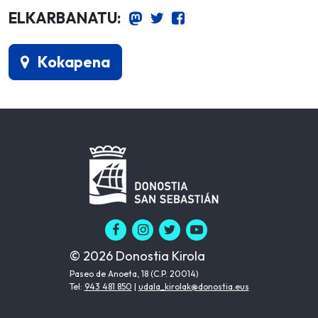
ELKARBANATU:
Kokapena
© 2026 Donostia Kirola
Paseo de Anoeta, 18 (C.P. 20014)
Tel:
943 481 850
|
udala_kirolak@donostia.eus