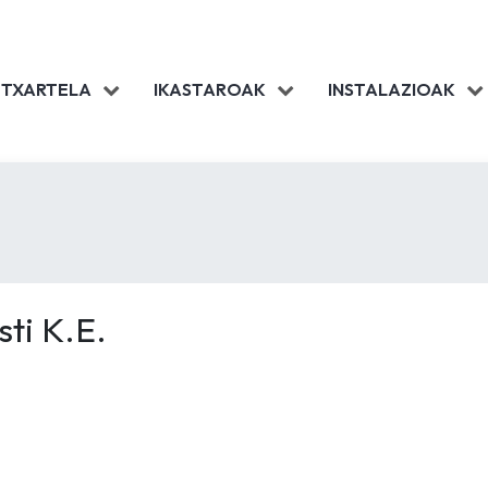
 TXARTELA
IKASTAROAK
INSTALAZIOAK
ti K.E.