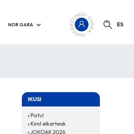
ES
NOR GARA
IKUSI
Piztu!
Kirol elkarteak
JOKOAK 2026