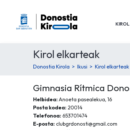
KIROL
Kirol elkarteak
Donostia Kirola
Ikusi
Kirol elkarteak
Gimnasia Rítmica Donos
Helbidea:
Anoeta pasealekua, 16
Posta kodea:
20014
Telefonoa:
653701474
E-posta:
clubgrdonosti@gmail.com