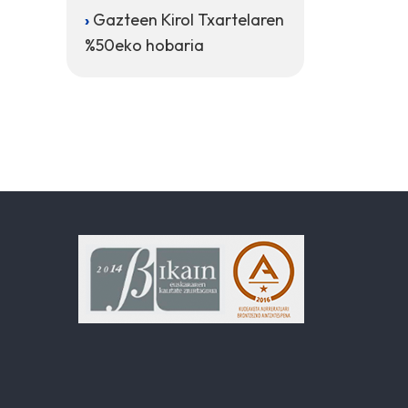
Gazteen Kirol Txartelaren
%50eko hobaria