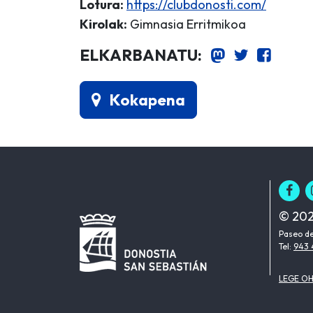
Lotura:
https://clubdonosti.com/
Kirolak:
Gimnasia Erritmikoa
ELKARBANATU:
Kokapena
© 202
Paseo de
Tel:
943 
LEGE O