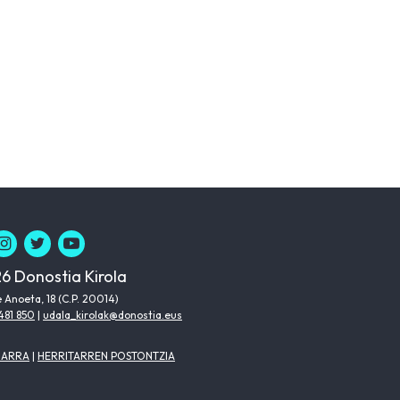
6 Donostia Kirola
 Anoeta, 18 (C.P. 20014)
481 850
|
udala_kirolak@donostia.eus
HARRA
|
HERRITARREN POSTONTZIA