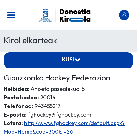
Kirol elkarteak
IKUSI
Gipuzkoako Hockey Federazioa
Helbidea:
Anoeta pasealekua, 5
Posta kodea:
20014
Telefonoa:
943455217
E-posta:
fghockey@fghockey.com
Lotura:
http://www.fghockey.com/default.aspx?
Mod=Home&cod=300&i=26