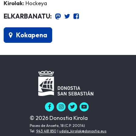
Kirolak:
Hockeya
ELKARBANATU:
Kokapena
© 2026 Donostia Kirola
Paseo de Anoeta, 18 (C.P. 20014)
Tel:
943 481 850
|
udala_kirolak@donostia.eus