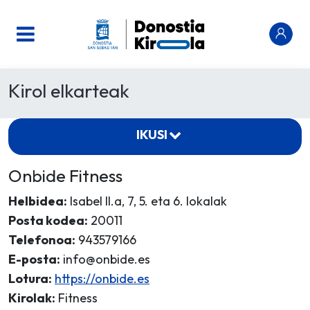
Kirol elkarteak
IKUSI
Onbide Fitness
Helbidea:
Isabel II.a, 7, 5. eta 6. lokalak
Posta kodea:
20011
Telefonoa:
943579166
E-posta:
info@onbide.es
Lotura:
https://onbide.es
Kirolak:
Fitness