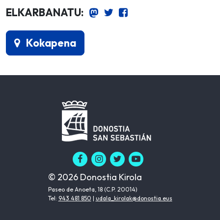
ELKARBANATU:
Kokapena
© 2026 Donostia Kirola
Paseo de Anoeta, 18 (C.P. 20014)
Tel:
943 481 850
|
udala_kirolak@donostia.eus