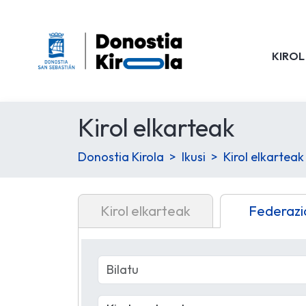
KIROL
Kirol elkarteak
Donostia Kirola
Ikusi
Kirol elkarteak
Kirol elkarteak
Federazi