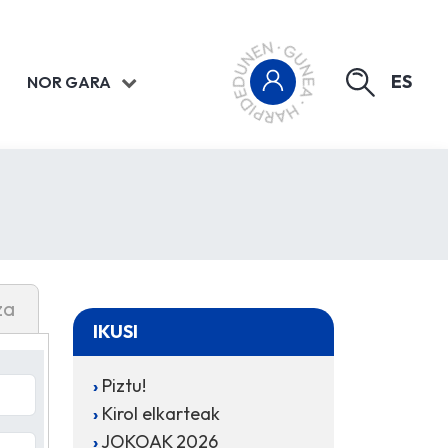
ES
NOR GARA
za
IKUSI
Piztu!
Kirol elkarteak
JOKOAK 2026