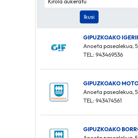
GIPUZKOAKO IGERI
Anoeta pasealekua, 5
TEL: 943469536
GIPUZKOAKO MOTO
Anoeta pasealekua, 5
TEL: 943474561
GIPUZKOAKO BORR
Anoeta pasealekua, 5