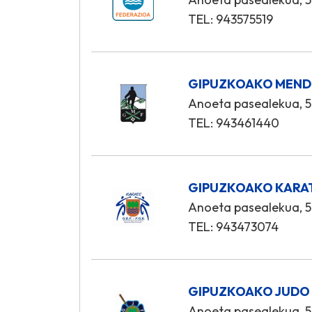
TEL: 943575519
GIPUZKOAKO MENDI
Anoeta pasealekua, 5
TEL: 943461440
GIPUZKOAKO KARA
Anoeta pasealekua, 5
TEL: 943473074
GIPUZKOAKO JUDO
Anoeta pasealekua, 5