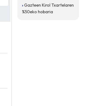
Gazteen Kirol Txartelaren
%50eko hobaria