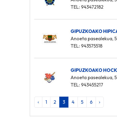
TEL: 943472182
GIPUZKOAKO HIPIC
Anoeta pasealekua, 5
TEL: 943575518
GIPUZKOAKO HOCK
Anoeta pasealekua, 5
TEL: 943455217
‹
1
2
3
4
5
6
›