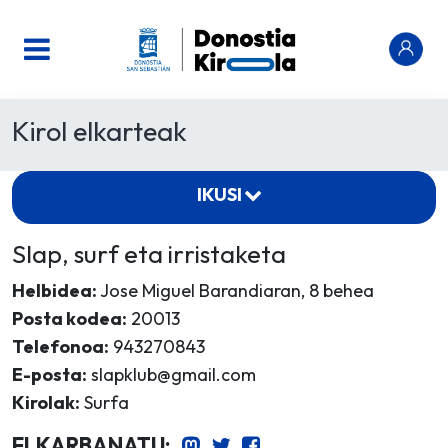
Kirol elkarteak
IKUSI
Slap, surf eta irristaketa
Helbidea:
Jose Miguel Barandiaran, 8 behea
Posta kodea:
20013
Telefonoa:
943270843
E-posta:
slapklub@gmail.com
Kirolak:
Surfa
ELKARBANATU: