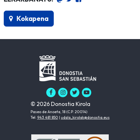
Kokapena
© 2026 Donostia Kirola
Paseo de Anoeta, 18 (C.P. 20014)
Tel:
943 481 850
|
udala_kirolak@donostia.eus