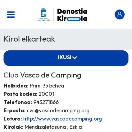
Kirol elkarteak
IKUSI
Club Vasco de Camping
Helbidea:
Prim, 35 behea
Posta kodea:
20001
Telefonoa:
943271866
E-posta:
cvc@vascodecamping.org
Lotura:
http://www.vascodecamping.org
Kirolak:
Mendizaletasuna , Eskia