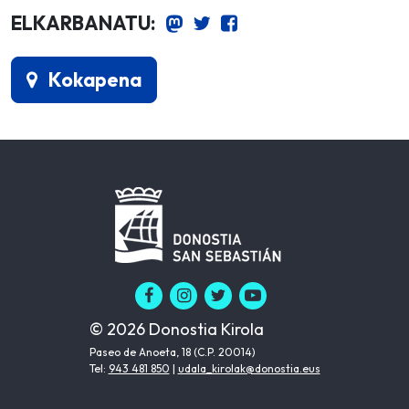
ELKARBANATU:
Kokapena
© 2026 Donostia Kirola
Paseo de Anoeta, 18 (C.P. 20014)
Tel:
943 481 850
|
udala_kirolak@donostia.eus