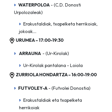
WATERPOLOA
- (C.D. Donosti
Urpolozaleak)
Erakustaldiak, txapelketa herrikoiak,
jokoak...
URUMEA – 17:00-19:30
ARRAUNA
- (Ur-Kirolak)
Ur-Kirolak pantalana - Loiola
ZURRIOLA HONDARTZA – 16:00-19:00
FUTVOLEY-A
- (Futvolei Donostia)
Erakustaldiak eta txapelketa
herrikoiak