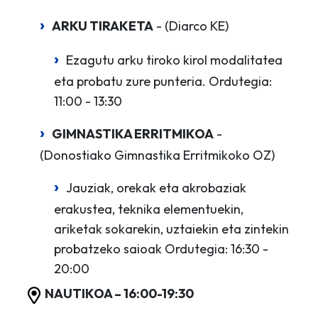
ARKU TIRAKETA
- (Diarco KE)
Ezagutu arku tiroko kirol modalitatea
eta probatu zure punteria. Ordutegia:
11:00 - 13:30
GIMNASTIKA ERRITMIKOA
-
(Donostiako Gimnastika Erritmikoko OZ)
Jauziak, orekak eta akrobaziak
erakustea, teknika elementuekin,
ariketak sokarekin, uztaiekin eta zintekin
probatzeko saioak Ordutegia: 16:30 -
20:00
NAUTIKOA – 16:00-19:30