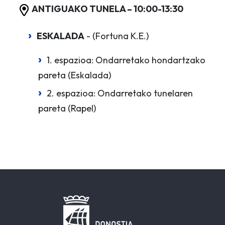
ANTIGUAKO TUNELA – 10:00-13:30
ESKALADA
- (Fortuna K.E.)
1. espazioa: Ondarretako hondartzako
pareta (Eskalada)
2. espazioa: Ondarretako tunelaren
pareta (Rapel)