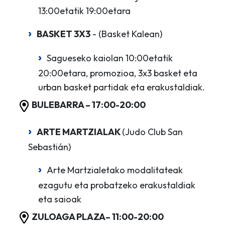
13:00etatik 19:00etara
BASKET 3X3
- (Basket Kalean)
Sagueseko kaiolan 10:00etatik
20:00etara, promozioa, 3x3 basket eta
urban basket partidak eta erakustaldiak.
BULEBARRA – 17:00-20:00
ARTE MARTZIALAK
(Judo Club San
Sebastián)
Arte Martzialetako modalitateak
ezagutu eta probatzeko erakustaldiak
eta saioak
ZULOAGA PLAZA– 11:00-20:00