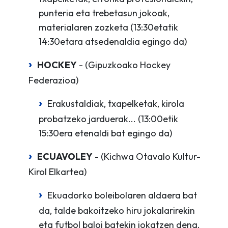
punteria eta trebetasun jokoak,
materialaren zozketa (13:30etatik
14:30etara atsedenaldia egingo da)
HOCKEY
- (Gipuzkoako Hockey
Federazioa)
Erakustaldiak, txapelketak, kirola
probatzeko jarduerak... (13:00etik
15:30era etenaldi bat egingo da)
ECUAVOLEY
- (Kichwa Otavalo Kultur-
Kirol Elkartea)
Ekuadorko boleibolaren aldaera bat
da, talde bakoitzeko hiru jokalarirekin
eta futbol baloi batekin jokatzen dena.