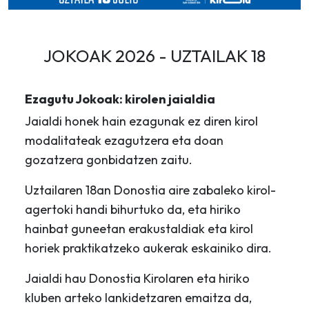
JOKOAK 2026 - UZTAILAK 18
Ezagutu Jokoak: kirolen jaialdia
Jaialdi honek hain ezagunak ez diren kirol
modalitateak ezagutzera eta doan
gozatzera gonbidatzen zaitu.
Uztailaren 18an Donostia aire zabaleko kirol-
agertoki handi bihurtuko da, eta hiriko
hainbat guneetan erakustaldiak eta kirol
horiek praktikatzeko aukerak eskainiko dira.
Jaialdi hau Donostia Kirolaren eta hiriko
kluben arteko lankidetzaren emaitza da,