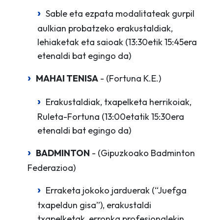
Sable eta ezpata modalitateak gurpil
aulkian probatzeko erakustaldiak,
lehiaketak eta saioak (13:30etik 15:45era
etenaldi bat egingo da)
MAHAI TENISA
- (Fortuna K.E.)
Erakustaldiak, txapelketa herrikoiak,
Ruleta-Fortuna (13:00etatik 15:30era
etenaldi bat egingo da)
BADMINTON
- (Gipuzkoako Badminton
Federazioa)
Erraketa jokoko jarduerak (“Juefga
txapeldun gisa”), erakustaldi
txapelketak, erronka profesionalekin,