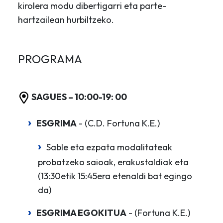
kirolera modu dibertigarri eta parte-
hartzailean hurbiltzeko.
PROGRAMA
SAGUES – 10:00-19: 00
ESGRIMA
- (C.D. Fortuna K.E.)
Sable eta ezpata modalitateak
probatzeko saioak, erakustaldiak eta
(13:30etik 15:45era etenaldi bat egingo
da)
ESGRIMA EGOKITUA
- (Fortuna K.E.)