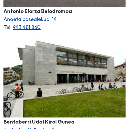
Antonio Elorza Belodromoa
Anoeta pasealekua, 14
Tel:
943 481 860
Bentaberri Udal Kirol Gunea