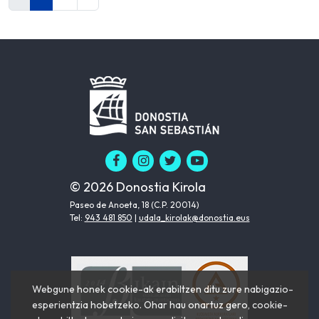
© 2026 Donostia Kirola
Paseo de Anoeta, 18 (C.P. 20014)
Tel:
943 481 850
|
udala_kirolak@donostia.eus
Webgune honek cookie-ak erabiltzen ditu zure nabigazio-
esperientzia hobetzeko. Ohar hau onartuz gero, cookie-