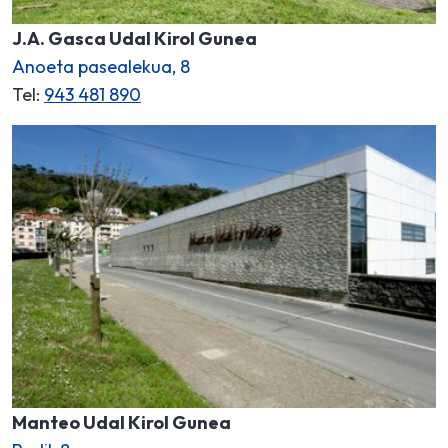
J.A. Gasca Udal Kirol Gunea
Anoeta pasealekua, 8
Tel:
943 481 890
Manteo Udal Kirol Gunea