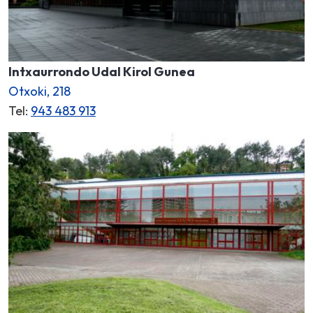
Intxaurrondo Udal Kirol Gunea
Otxoki, 218
Tel:
943 483 913