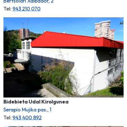
Bertsolari Xalbador, 2
Tel:
943 210 070
Bidebieta Udal Kirolgunea
Serapio Mujika pas., 1
Tel:
943 400 892