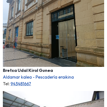
Bretxa Udal Kirol Gunea
Aldamar kalea - Pescadería eraikina
Tel:
943481667