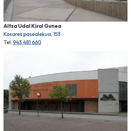
Altza Udal Kirol Gunea
Kasares pasealekua, 153
Tel:
943 481 660