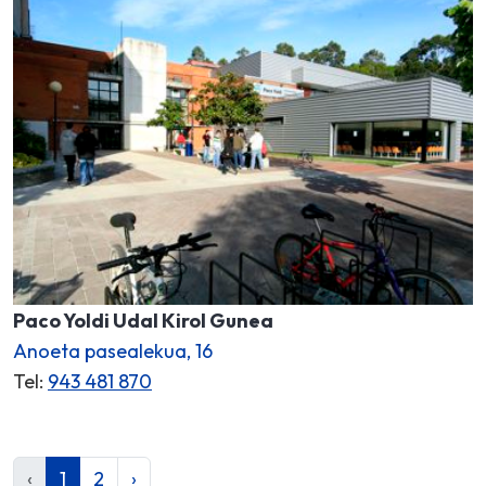
Paco Yoldi Udal Kirol Gunea
Anoeta pasealekua, 16
Tel:
943 481 870
‹
1
2
›