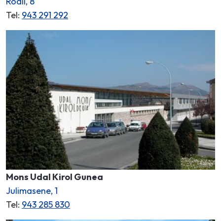
Rodil, 8
Tel:
943 291 292
Mons Udal Kirol Gunea
Julimasene, 1
Tel:
943 285 830