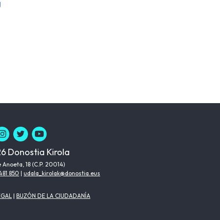
g
6 Donostia Kirola
 Anoeta, 18 (C.P. 20014)
481 850
|
udala_kirolak@donostia.eus
EGAL
|
BUZÓN DE LA CIUDADANÍA