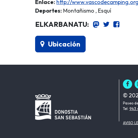
Enlace:
http://www.vascodecamping.or
Deportes:
Montañismo , Esquí
ELKARBANATU:
Ubicación
© 202
Paseo de
Tel:
943 
AVISO L