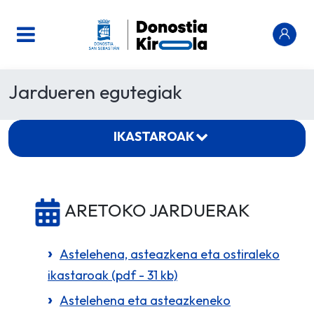
Jardueren egutegiak
IKASTAROAK
ARETOKO JARDUERAK
Astelehena, asteazkena eta ostiraleko
ikastaroak (pdf - 31 kb)
Astelehena eta asteazkeneko