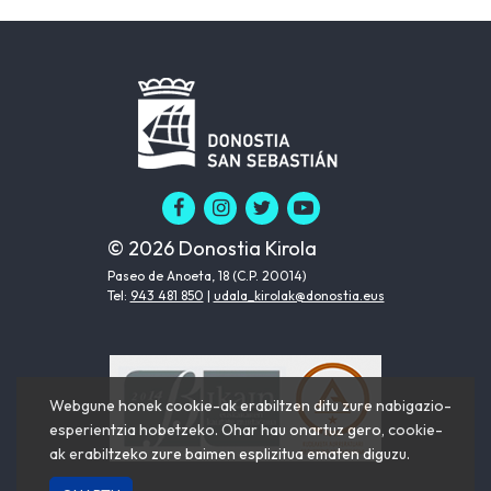
© 2026 Donostia Kirola
Paseo de Anoeta, 18 (C.P. 20014)
Tel:
943 481 850
|
udala_kirolak@donostia.eus
Webgune honek cookie-ak erabiltzen ditu zure nabigazio-
esperientzia hobetzeko. Ohar hau onartuz gero, cookie-
ak erabiltzeko zure baimen esplizitua ematen diguzu.