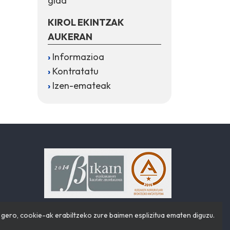
gida
KIROL EKINTZAK
AUKERAN
Informazioa
Kontratatu
Izen-emateak
ero, cookie-ak erabiltzeko zure baimen esplizitua ematen diguzu.