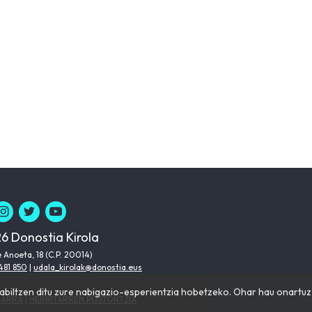
6 Donostia Kirola
 Anoeta, 18 (C.P. 20014)
481 850
|
udala_kirolak@donostia.eus
iltzen ditu zure nabigazio-esperientzia hobetzeko. Ohar hau onartuz g
HARRA
|
HERRITARREN POSTONTZIA