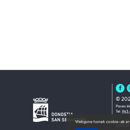
© 202
Paseo de
Tel:
943 
Webgune honek cookie-ak erab
LEGE O