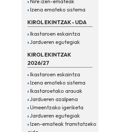
Nire izen-emateak
Izena emateko sistema
KIROL EKINTZAK - UDA
Ikastaroen eskaintza
Jardueren egutegiak
KIROL EKINTZAK
2026/27
Ikastaroen eskaintza
Izena emateko sistema
Ikastaroetako arauak
Jardueren azalpena
Umeentzako igeriketa
Jardueren egutegiak
Izen-emateak tramitatzeko