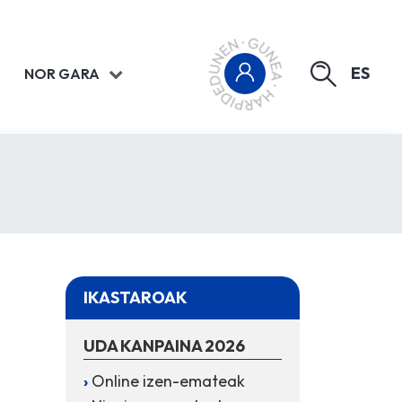
ES
NOR GARA
IKASTAROAK
UDA KANPAINA 2026
Online izen-emateak