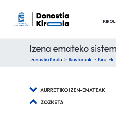
KIROL
Izena emateko siste
Donostia Kirola
Ikastaroak
Kirol Ek
AURRETIKO IZEN-EMATEAK
ZOZKETA