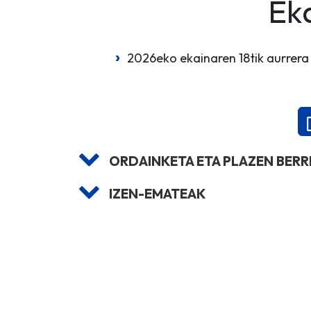
Ek
2026eko ekainaren 18tik aurrera
ORDAINKETA ETA PLAZEN BER
IZEN-EMATEAK