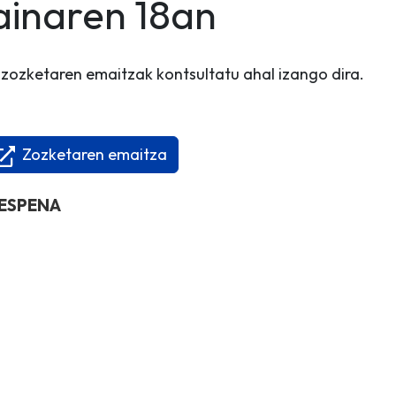
ainaren 18an
 zozketaren emaitzak kontsultatu ahal izango dira.
Zozketaren emaitza
RESPENA