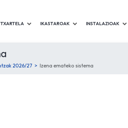
 TXARTELA
IKASTAROAK
INSTALAZIOAK
ma
intzak 2026/27
Izena emateko sistema