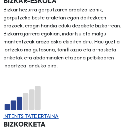
BIZKAR-ESKOLA
Bizkar hezurra gorputzaren ardatza izanik,
gorputzeko beste ataletan egon daitezkeen
arazoek, eragin handia eduki dezakete bizkarrean.
Bizkarra jarrera egokian, indartsu eta malgu
mantentzeak arazo asko ekiditen ditu. Hau guztia
lortzeko malgutasuna, tonifikazio eta arnasketa
ariketak eta abdominalen eta zona pelbikoaren
indartzea landuko dira.
INTENTSITATE ERTAINA
BIZKORKETA