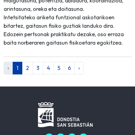
malgutasuna, potentzia, abiadura, koordinazioa,
arintasuna, oreka eta doitasuna.
Intetsitateko ariketa funtzional askotarikoen
bitartez, gaitasun fisiko guztiak landuko dira.
Edozein pertsonak praktikatu dezake, oso erraza
baita norberaren gaitasun fisikoetara egokitzea.
‹
1
2
3
4
5
6
›