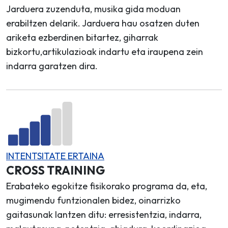
Jarduera zuzenduta, musika gida moduan
erabiltzen delarik. Jarduera hau osatzen duten
ariketa ezberdinen bitartez, giharrak
bizkortu,artikulazioak indartu eta iraupena zein
indarra garatzen dira.
INTENTSITATE ERTAINA
CROSS TRAINING
Erabateko egokitze fisikorako programa da, eta,
mugimendu funtzionalen bidez, oinarrizko
gaitasunak lantzen ditu: erresistentzia, indarra,