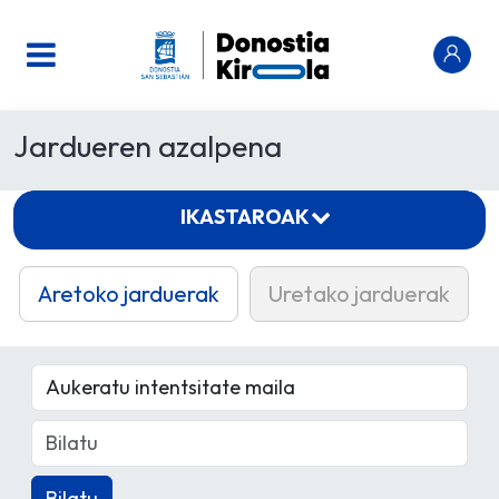
Jardueren azalpena
IKASTAROAK
Aretoko jarduerak
Uretako jarduerak
Bilatu