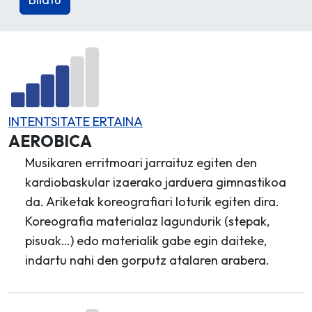
INTENTSITATE ERTAINA
AEROBICA
Musikaren erritmoari jarraituz egiten den
kardiobaskular izaerako jarduera gimnastikoa
da. Ariketak koreografiari loturik egiten dira.
Koreografia materialaz lagundurik (stepak,
pisuak…) edo materialik gabe egin daiteke,
indartu nahi den gorputz atalaren arabera.