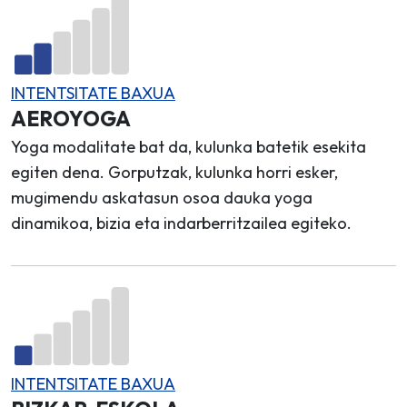
INTENTSITATE BAXUA
AEROYOGA
Yoga modalitate bat da, kulunka batetik esekita
egiten dena. Gorputzak, kulunka horri esker,
mugimendu askatasun osoa dauka yoga
dinamikoa, bizia eta indarberritzailea egiteko.
INTENTSITATE BAXUA