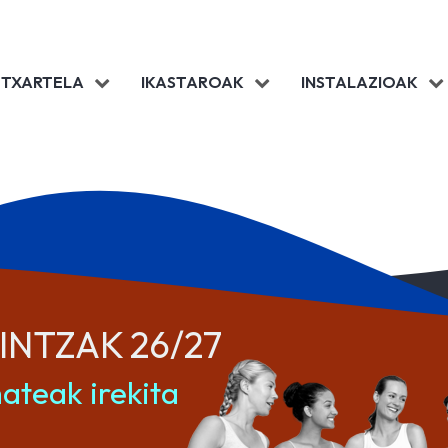
 TXARTELA
IKASTAROAK
INSTALAZIOAK
INTZAK 26/27
ateak irekita