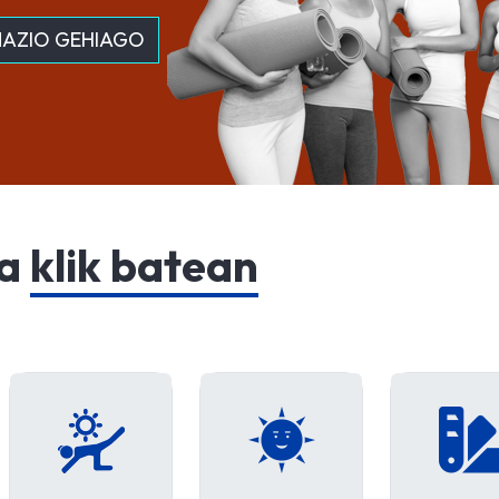
AZIO GEHIAGO
ia
klik batean