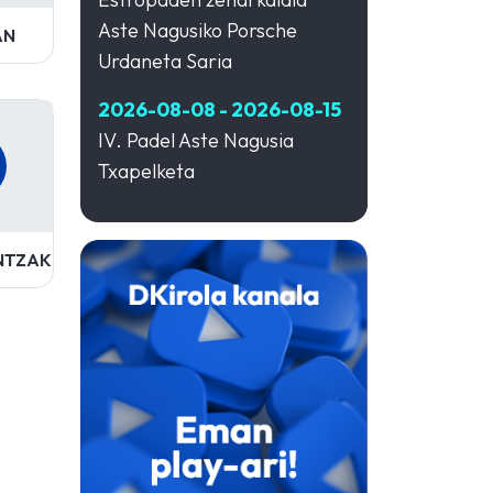
Aste Nagusiko Porsche
AN
Urdaneta Saria
2026-08-08 - 2026-08-15
IV. Padel Aste Nagusia
Txapelketa
NTZAK