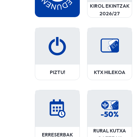
KIROL EKINTZAK
2026/27
PIZTU!
KTX HILEKOA
RURAL KUTXA
ERRESERBAK