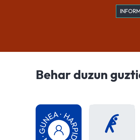
INFORM
Behar duzun guzt