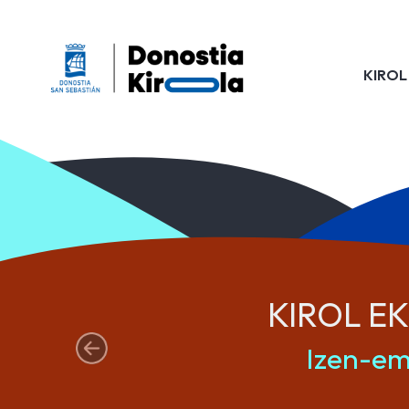
KIROL
KIROL EK
Izen-em
aurrekoa