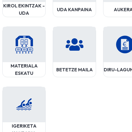
KIROL EKINTZAK -
UDA KANPAINA
AUKER
UDA
MATERIALA
BETETZE MAILA
DIRU-LAGU
ESKATU
IGERIKETA