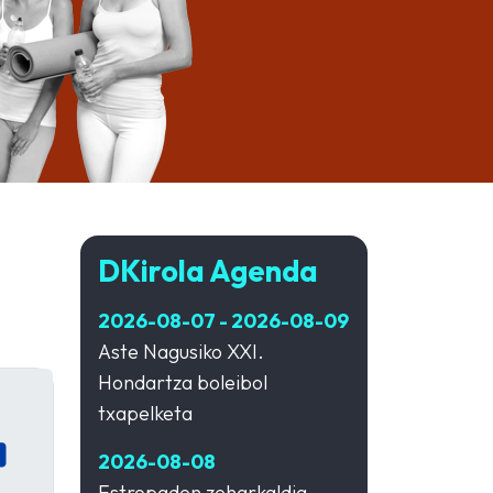
DKirola Agenda
2026-08-07 - 2026-08-09
Aste Nagusiko XXI.
Hondartza boleibol
txapelketa
2026-08-08
Estropaden zeharkaldia