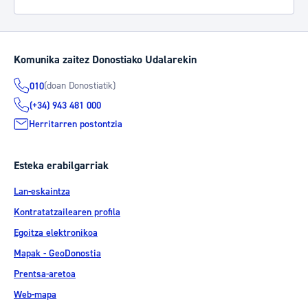
Komunika zaitez Donostiako Udalarekin
(doan Donostiatik)
010
(+34) 943 481 000
Herritarren postontzia
Esteka erabilgarriak
Lan-eskaintza
Kontratatzailearen profila
Egoitza elektronikoa
Mapak - GeoDonostia
Prentsa-aretoa
Web-mapa