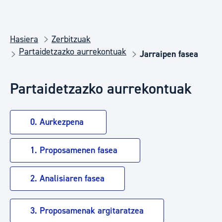
Hasiera
Zerbitzuak
Partaidetzazko aurrekontuak
Jarraipen fasea
Partaidetzazko aurrekontuak
0. Aurkezpena
1. Proposamenen fasea
2. Analisiaren fasea
3. Proposamenak argitaratzea