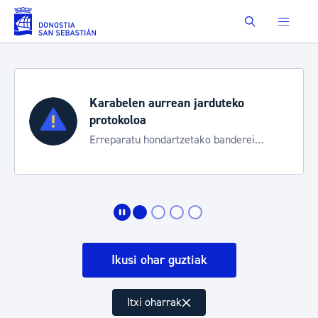
Eduki nagusira joan
Buscar
Karabelen aurrean jarduteko
protokoloa
Erreparatu hondartzetako banderei
egoeraren berri izateko
Ikusi ohar guztiak
Itxi oharrak