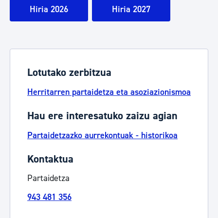
Hiria 2026
Hiria 2027
Lotutako zerbitzua
Herritarren partaidetza eta asoziazionismoa
Hau ere interesatuko zaizu agian
Partaidetzazko aurrekontuak - historikoa
Kontaktua
Partaidetza
943 481 356