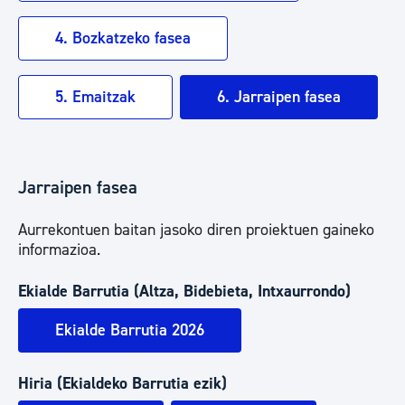
4. Bozkatzeko fasea
5. Emaitzak
6. Jarraipen fasea
Jarraipen fasea
Aurrekontuen baitan jasoko diren proiektuen gaineko
informazioa.
Ekialde Barrutia (Altza, Bidebieta, Intxaurrondo)
Ekialde Barrutia 2026
Hiria (Ekialdeko Barrutia ezik)