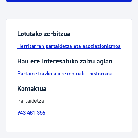
Lotutako zerbitzua
Herritarren partaidetza eta asoziazionismoa
Hau ere interesatuko zaizu agian
Partaidetzazko aurrekontuak - historikoa
Kontaktua
Partaidetza
943 481 356