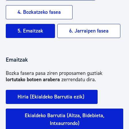
4. Bozkatzeko fasea
5. Emaitzak
6. Jarraipen fasea
Emaitzak
Bozka fasera pasa ziren proposamen guztiak
lortutako botoen arabera
zerrendatu dira.
Hiria (Ekialdeko Barrutia ezik)
Ekialdeko Barrutia (Altza, Bidebieta,
Intxaurrondo)