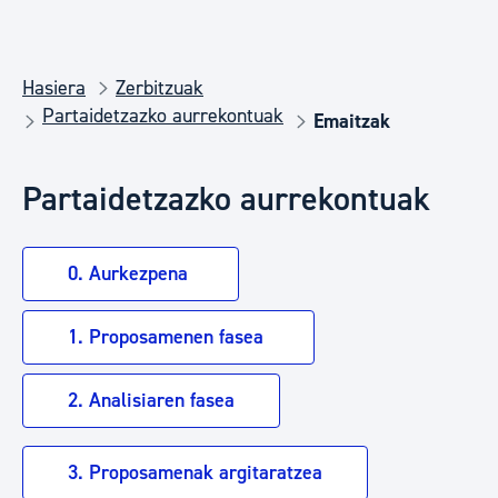
Hasiera
Zerbitzuak
Partaidetzazko aurrekontuak
Emaitzak
Partaidetzazko aurrekontuak
0. Aurkezpena
1. Proposamenen fasea
2. Analisiaren fasea
3. Proposamenak argitaratzea