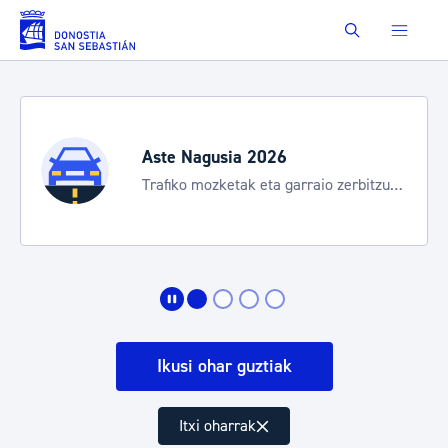
Eduki nagusira joan
Buscar
Aste Nagusia 2026
Trafiko mozketak eta garraio zerbitzu
bereziak
Ikusi ohar guztiak
Itxi oharrak