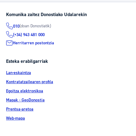
Komunika zaitez Donostiako Udalarekin
(doan Donostiatik)
010
(+34) 943 481 000
Herritarren postontzia
Esteka erabilgarriak
Lan-eskaintza
Kontratatzailearen profila
Egoitza elektronikoa
Mapak - GeoDonostia
Prentsa-aretoa
Web-mapa