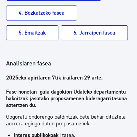
4. Bozkatzeko fasea
5. Emaitzak
6. Jarraipen fasea
Analisiaren fasea
2025eko apirilaren 7tik irailaren 29 arte.
Fase honetan gaia dagokion Udaleko departamentu
bakoitzak jasotako proposamenen bideragarritasuna
aztertzen du.
Gogoratu ondorengo baldintzak bete behar dituztela
aurrera egingo duten proposamenek:
Interes publikokoak
izatea.