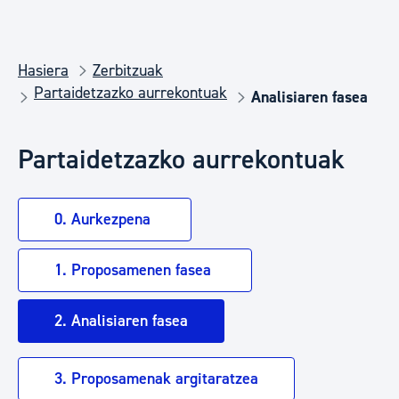
Hasiera
Zerbitzuak
Partaidetzazko aurrekontuak
Analisiaren fasea
Partaidetzazko aurrekontuak
0. Aurkezpena
1. Proposamenen fasea
2. Analisiaren fasea
3. Proposamenak argitaratzea