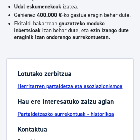
Udal eskumenekoak
izatea.
Gehienez
400.000 €
-ko gastua eragin behar dute.
Ekitaldi bakarrean
gauzatzeko moduko
inbertsioak
izan behar dute, eta
ezin izango dute
eraginik izan ondorengo aurrekontuetan.
Lotutako zerbitzua
Herritarren partaidetza eta asoziazionismoa
Hau ere interesatuko zaizu agian
Partaidetzazko aurrekontuak - historikoa
Kontaktua