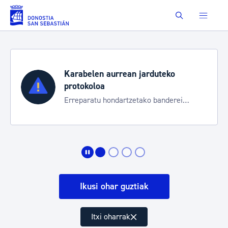
Eduki nagusira joan
Buscar
Karabelen aurrean jarduteko
protokoloa
Erreparatu hondartzetako banderei
egoeraren berri izateko
Ikusi ohar guztiak
Itxi oharrak