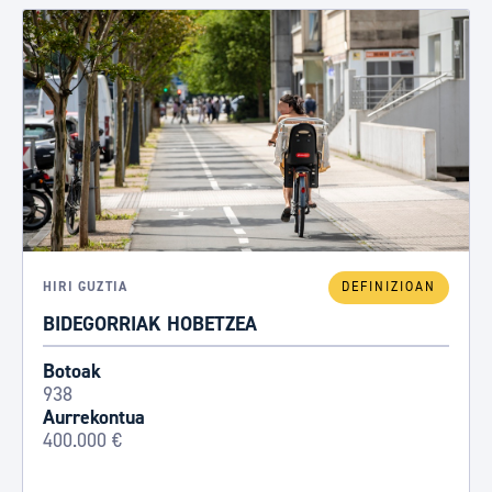
HIRI GUZTIA
DEFINIZIOAN
BIDEGORRIAK HOBETZEA
Botoak
938
Aurrekontua
400.000 €