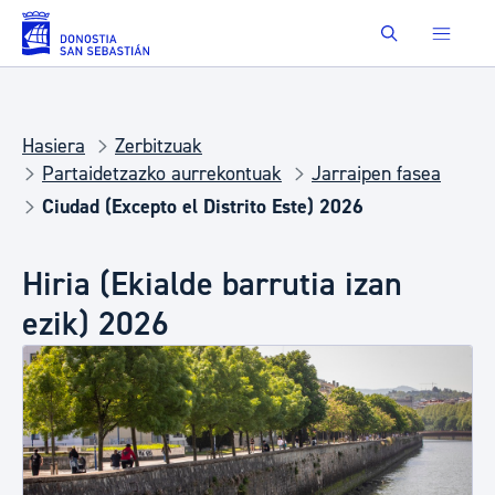
Eduki nagusira joan
Buscar
Hasiera
Zerbitzuak
Partaidetzazko aurrekontuak
Jarraipen fasea
Ciudad (Excepto el Distrito Este) 2026
Hiria (Ekialde barrutia izan
ezik) 2026