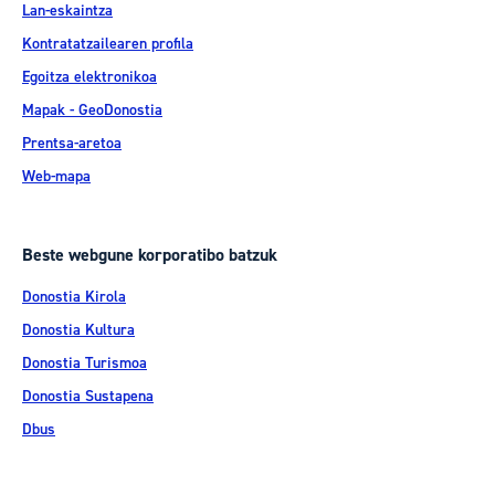
Lan-eskaintza
Kontratatzailearen profila
Egoitza elektronikoa
Mapak - GeoDonostia
Prentsa-aretoa
Web-mapa
Beste webgune korporatibo batzuk
Donostia Kirola
Donostia Kultura
Donostia Turismoa
Donostia Sustapena
Dbus