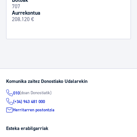
Botoak
707
Aurrekontua
208.120 €
Komunika zaitez Donostiako Udalarekin
(doan Donostiatik)
010
(+34) 943 481 000
Herritarren postontzia
Esteka erabilgarriak