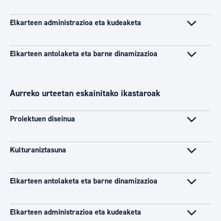
Elkarteen administrazioa eta kudeaketa
Elkarteen antolaketa eta barne dinamizazioa
Aurreko urteetan eskainitako ikastaroak
Proiektuen diseinua
Kulturaniztasuna
Elkarteen antolaketa eta barne dinamizazioa
Elkarteen administrazioa eta kudeaketa