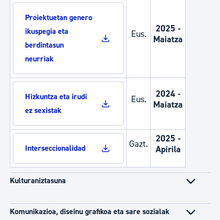
Proiektuetan genero
2025 -
ikuspegia eta
Eus.
Maiatza
berdintasun
neurriak
2024 -
Hizkuntza eta irudi
Eus.
Maiatza
ez sexistak
2025 -
Gazt.
Interseccionalidad
Apirila
Kulturaniztasuna
Komunikazioa, diseinu grafikoa eta sare sozialak