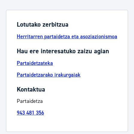
Lotutako zerbitzua
Herritarren partaidetza eta asoziazionismoa
Hau ere interesatuko zaizu agian
Partaidetzateka
Partaidetzarako irakurgaiak
Kontaktua
Partaidetza
943 481 356