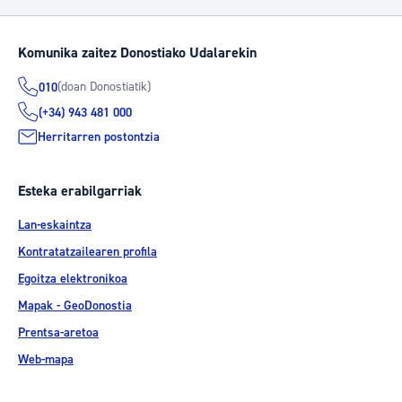
Komunika zaitez Donostiako Udalarekin
(doan Donostiatik)
010
(+34) 943 481 000
Herritarren postontzia
Esteka erabilgarriak
Lan-eskaintza
Kontratatzailearen profila
Egoitza elektronikoa
Mapak - GeoDonostia
Prentsa-aretoa
Web-mapa