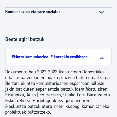
Komunikazioa eta sare sozialak
Beste agiri batzuk
Ekintza komunitarioa. Elkarrekin eraikitzen
Dokumentu hau 2022-2023 ikasturtean Donostiako
elkarte batzuekin egindako prozesu baten emaitza da.
Bertan, ekintza komunitarioaren esparruan ibilbide
jakin bat duten esperientzia batzuk identifikatu ziren:
Erlauntza, Auzo | co Herrera, Uliako Lore Baratza eta
Eskola Bidea. Hurbilagotik ezagutu ondoren,
ikaskuntza batzuk atera ziren ikuspegi komunitarioko
proiektuak bultzatzeko.