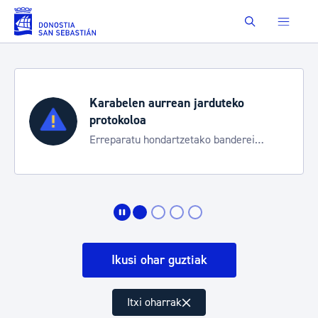
Eduki nagusira joan
Buscar
Karabelen aurrean jarduteko
protokoloa
Erreparatu hondartzetako banderei
egoeraren berri izateko
Ikusi ohar guztiak
Itxi oharrak