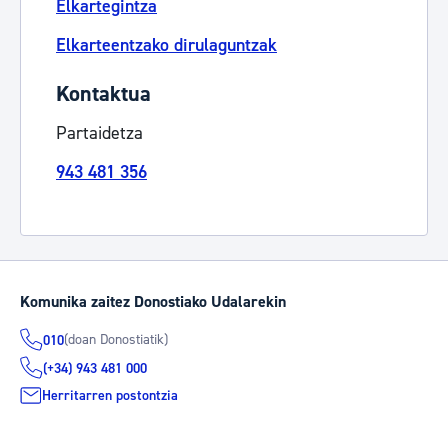
Elkartegintza
Elkarteentzako dirulaguntzak
Kontaktua
Partaidetza
943 481 356
Komunika zaitez Donostiako Udalarekin
(doan Donostiatik)
010
(+34) 943 481 000
Herritarren postontzia