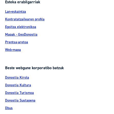
Esteka erabilgarriak
Lan-eskaintza
Kontratatzailearen profila
Egoitza elektronikoa
Mapak - GeoDonostia
Prentsa-aretoa
Web-mapa
Beste webgune korporatibo batzuk
Donostia Kirola
Donostia Kultura
Donostia Turismoa
Donostia Sustapena
Dbus