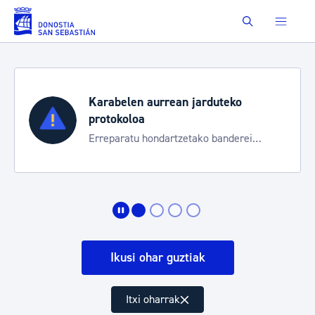
Eduki nagusira joan
Buscar
Karabelen aurrean jarduteko
protokoloa
Erreparatu hondartzetako banderei
egoeraren berri izateko
Ikusi ohar guztiak
Itxi oharrak