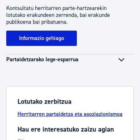
Kontsultatu herritarren parte-hartzearekin
lotutako erakundeen zerrenda, bai erakunde
publikoena bai pribatuena.
Informazio gehiago
Partaidetzarako lege-esparrua
Lotutako zerbitzua
Herritarren partaidetza eta asoziazionismoa
Hau ere interesatuko zaizu agian