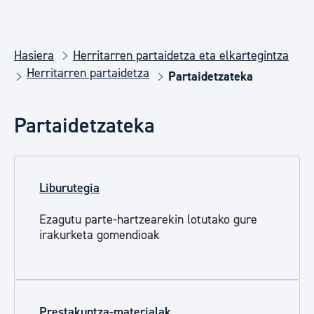
Hasiera
Herritarren partaidetza eta elkartegintza
Herritarren partaidetza
Partaidetzateka
Partaidetzateka
Liburutegia
Ezagutu parte-hartzearekin lotutako gure
irakurketa gomendioak
Prestakuntza-materialak