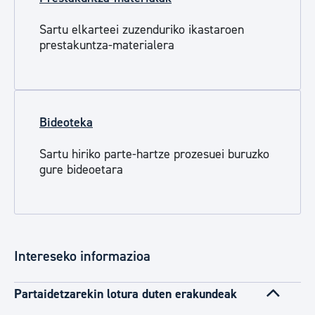
Sartu elkarteei zuzenduriko ikastaroen
prestakuntza-materialera
Bideoteka
Sartu hiriko parte-hartze prozesuei buruzko
gure bideoetara
Intereseko informazioa
Partaidetzarekin lotura duten erakundeak