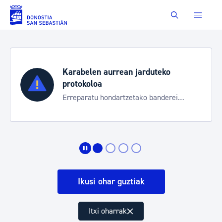
Eduki nagusira joan
Buscar
Karabelen aurrean jarduteko
protokoloa
Erreparatu hondartzetako banderei
egoeraren berri izateko
Ikusi ohar guztiak
Itxi oharrak