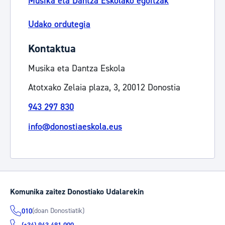
Musika eta Dantza Eskolako egoitzak
Udako ordutegia
Kontaktua
Musika eta Dantza Eskola
Atotxako Zelaia plaza, 3, 20012 Donostia
943 297 830
info@donostiaeskola.eus
Komunika zaitez Donostiako Udalarekin
(doan Donostiatik)
010