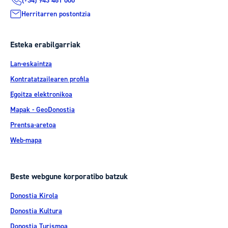
(+34) 943 481 000
Herritarren postontzia
Esteka erabilgarriak
Lan-eskaintza
Kontratatzailearen profila
Egoitza elektronikoa
Mapak - GeoDonostia
Prentsa-aretoa
Web-mapa
Beste webgune korporatibo batzuk
Donostia Kirola
Donostia Kultura
Donostia Turismoa