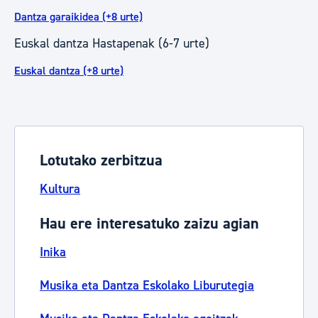
Dantza garaikidea (+8 urte)
Euskal dantza Hastapenak (6-7 urte)
Euskal dantza (+8 urte)
Lotutako zerbitzua
Kultura
Hau ere interesatuko zaizu agian
Inika
Musika eta Dantza Eskolako Liburutegia