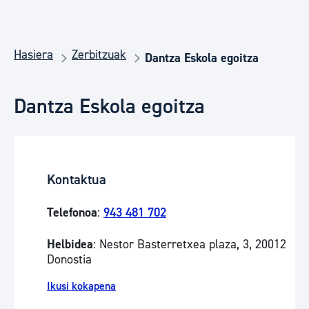
Hasiera
Zerbitzuak
Dantza Eskola egoitza
Dantza Eskola egoitza
Kontaktua
Telefonoa
:
943 481 702
Helbidea
: Nestor Basterretxea plaza, 3, 20012
Donostia
Ikusi kokapena