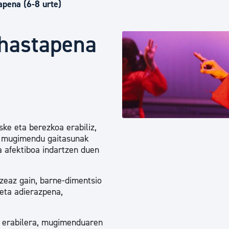
Euskara
apena (6-8 urte)
 hastapena
Garapen ekonomikoa e
Berdintasuna, Giza Esk
Kultura
ke eta berezkoa erabiliz,
ta mugimendu gaitasunak
a afektiboa indartzen duen
Turismoa
tzeaz gain, barne-dimentsio
eta adierazpena,
n erabilera, mugimenduaren