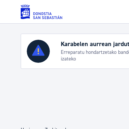
Eduki nagusira joan
Karabelen aurrean jardut
Zerbitzuak
Erreparatu hondartzetako bande
izateko
Errolda eta gai pertsonalak
Gizarte-zerbitzuak
Mugikortasuna