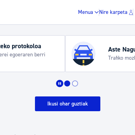
Menua
Nire karpeta
eko protokoloa
Aste Nag
rei egoeraren berri
Trafiko moz
Zergak eta isunak
Etxebizitza eta hirig
Ikusi ohar guztiak
Gune publikoa, ho