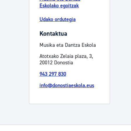
Eskolako egoitzak
Udako ordutegia
Kontaktua
Musika eta Dantza Eskola
Atotxako Zelaia plaza, 3,
20012 Donostia
943 297 830
info@donostiaeskola.eus