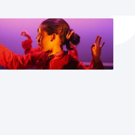
ta enplegua
ubideak eta bizikidetza