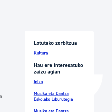
Izapideen katalogoa
Tramitaziorako laguntza
Lotutako zerbitzua
Kultura
Hau ere interesatuko
zaizu agian
Inika
Musika eta Dantza
en
Eskolako Liburutegia
Musika eta Dantza