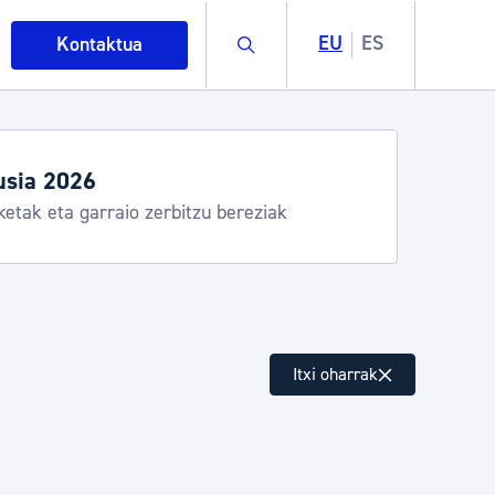
Buscar
EU
ES
Kontaktua
usia 2026
ketak eta garraio zerbitzu bereziak
intza
Itxi oharrak
ndakinak eta ingurumena