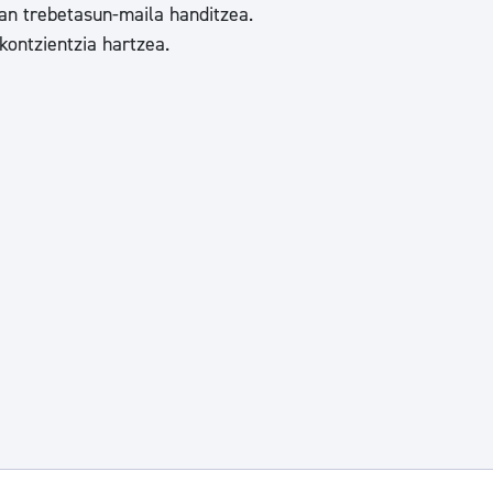
an trebetasun-maila handitzea.
kontzientzia hartzea.