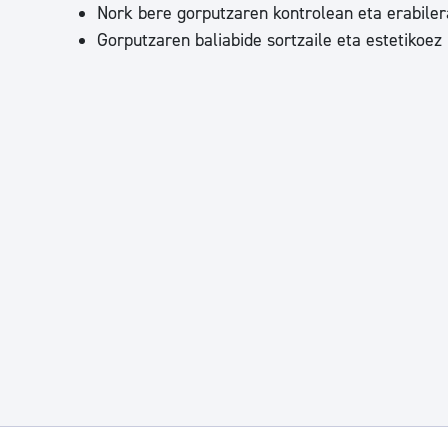
Nork bere gorputzaren kontrolean eta erabiler
Gorputzaren baliabide sortzaile eta estetikoez 