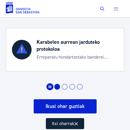
Eduki nagusira joan
Buscar
Karabelen aurrean jarduteko
protokoloa
Erreparatu hondartzetako banderei
egoeraren berri izateko
Ikusi ohar guztiak
Itxi oharrak