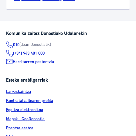
Komunika zaitez Donostiako Udalarekin
(doan Donostiatik)
010
(+34) 943 481 000
Herritarren postontzia
Esteka erabilgarriak
Lan-eskaintza
Kontratatzailearen profila
Egoitza elektronikoa
Mapak - GeoDonostia
Prentsa-aretoa