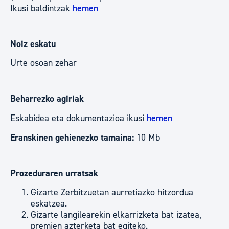
Ikusi baldintzak
hemen
Noiz eskatu
Urte osoan zehar
Beharrezko agiriak
Eskabidea eta dokumentazioa ikusi
hemen
Eranskinen gehienezko tamaina:
10 Mb
Prozeduraren urratsak
Gizarte Zerbitzuetan aurretiazko hitzordua
eskatzea.
Gizarte langilearekin elkarrizketa bat izatea,
premien azterketa bat egiteko.