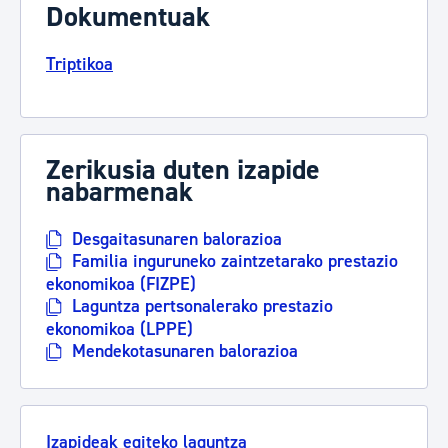
Dokumentuak
Triptikoa
Zerikusia duten izapide
nabarmenak
Desgaitasunaren balorazioa
Familia inguruneko zaintzetarako prestazio
ekonomikoa (FIZPE)
Laguntza pertsonalerako prestazio
ekonomikoa (LPPE)
Mendekotasunaren balorazioa
Izapideak egiteko laguntza