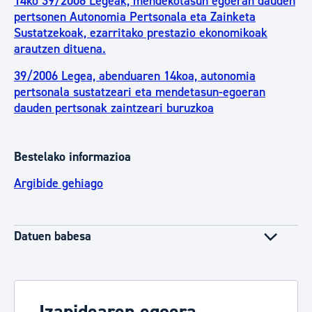
14ko 39/2006 Legeak, mendekotasun egoeran dauden
pertsonen Autonomia Pertsonala eta Zainketa
Sustatzekoak, ezarritako prestazio ekonomikoak
arautzen dituena.
39/2006 Legea, abenduaren 14koa, autonomia
pertsonala sustatzeari eta mendetasun-egoeran
dauden pertsonak zaintzeari buruzkoa
Bestelako informazioa
Argibide gehiago
Datuen babesa