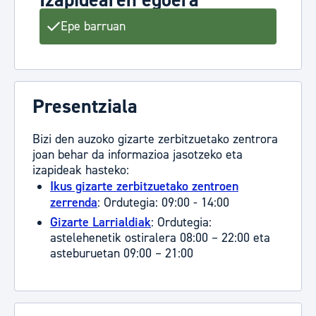
Izapidearen egoera
Epe barruan
Presentziala
Bizi den auzoko gizarte zerbitzuetako zentrora
joan behar da informazioa jasotzeko eta
izapideak hasteko:
Ikus gizarte zerbitzuetako zentroen
zerrenda
: Ordutegia: 09:00 - 14:00
Gizarte Larrialdiak
: Ordutegia:
astelehenetik ostiralera 08:00 – 22:00 eta
asteburuetan 09:00 – 21:00