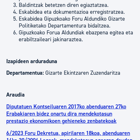
Baldintzak betetzen diren egiaztatzea.
Eskabidea eta dokumentazioa erregistratzea.
Eskabidea Gipuzkoako Foru Aldundiko Gizarte
Politiketako Departamentura bidaltzea.
Gipuzkoako Forua Aldundiak ebazpena egitea eta
erabiltzaileari jakinaraztea.
Izapideen arduraduna
Departamentua:
Gizarte Ekintzaren Zuzendaritza
Araudia
Diputatuen Kontseiluaren 2017ko abenduaren 27ko
Erabakiaren bidez onartu dira mendekotasun
prestazio ekonomikoen gehieneko zenbatekoak
6/2023 Foru Dekretua, apirilaren 18koa, abenduaren