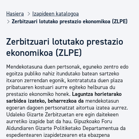
Hasiera
Izapideen katalogoa
Zerbitzuari lotutako prestazio ekonomikoa (ZLPE)
Zerbitzuari lotutako prestazio
ekonomikoa (ZLPE)
Mendekotasuna duen pertsonak, eguneko zentro edo
egoitza publiko nahiz itundutako batean sartzeko
itxaron zerrendan egonik, kontratatuta duen plaza
pribatuaren kostuari aurre egiteko helburua du
prestazio ekonomiko honek.
Laguntza horietarako
sarbidea izateko, beharrezkoa da
mendekotasun
egoeran dagoen pertsonatzat aitortua izatea aurrez.
Udaleko Gizarte Zerbitzuetan ere egin daitekeen
aurretiko izapide bat da hau. Gipuzkoako Foru
Aldundiaren Gizarte Politiketako Departamentua da
espedientearen izapidetzearen eta ebazpena