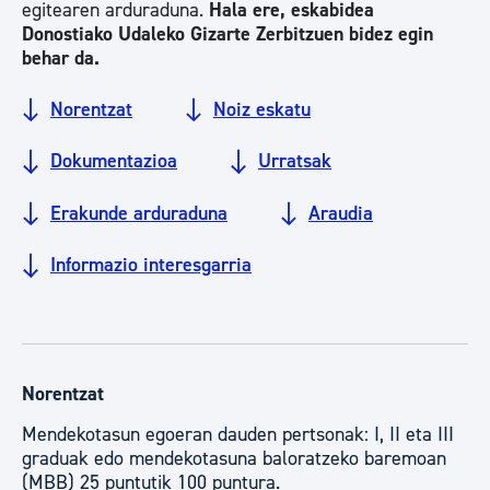
egitearen arduraduna.
Hala ere, eskabidea
Donostiako Udaleko Gizarte Zerbitzuen bidez egin
behar da.
Norentzat
Noiz eskatu
Dokumentazioa
Urratsak
Erakunde arduraduna
Araudia
Informazio interesgarria
Norentzat
Mendekotasun egoeran dauden pertsonak: I, II eta III
graduak edo mendekotasuna baloratzeko baremoan
(MBB) 25 puntutik 100 puntura.