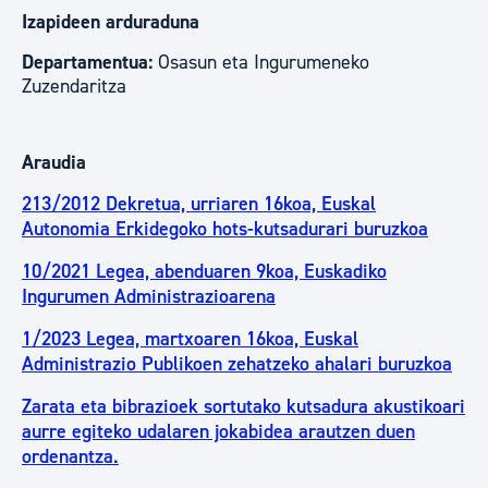
Izapideen arduraduna
Departamentua:
Osasun eta Ingurumeneko
Zuzendaritza
Araudia
213/2012 Dekretua, urriaren 16koa, Euskal
Autonomia Erkidegoko hots-kutsadurari buruzkoa
10/2021 Legea, abenduaren 9koa, Euskadiko
Ingurumen Administrazioarena
1/2023 Legea, martxoaren 16koa, Euskal
Administrazio Publikoen zehatzeko ahalari buruzkoa
Zarata eta bibrazioek sortutako kutsadura akustikoari
aurre egiteko udalaren jokabidea arautzen duen
ordenantza.