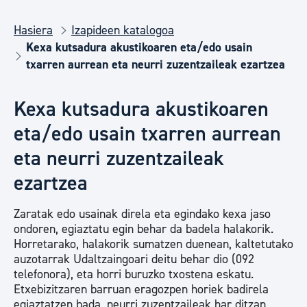
Hasiera
Izapideen katalogoa
Kexa kutsadura akustikoaren eta/edo usain
txarren aurrean eta neurri zuzentzaileak ezartzea
Kexa kutsadura akustikoaren
eta/edo usain txarren aurrean
eta neurri zuzentzaileak
ezartzea
Zaratak edo usainak direla eta egindako kexa jaso
ondoren, egiaztatu egin behar da badela halakorik.
Horretarako, halakorik sumatzen duenean, kaltetutako
auzotarrak Udaltzaingoari deitu behar dio (092
telefonora), eta horri buruzko txostena eskatu.
Etxebizitzaren barruan eragozpen horiek badirela
egiaztatzen bada, neurri zuzentzaileak har ditzan