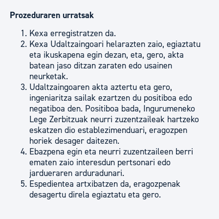
Prozeduraren urratsak
Kexa erregistratzen da.
Kexa Udaltzaingoari helarazten zaio, egiaztatu
eta ikuskapena egin dezan, eta, gero, akta
batean jaso ditzan zaraten edo usainen
neurketak.
Udaltzaingoaren akta aztertu eta gero,
ingeniaritza sailak ezartzen du positiboa edo
negatiboa den. Positiboa bada, Ingurumeneko
Lege Zerbitzuak neurri zuzentzaileak hartzeko
eskatzen dio establezimenduari, eragozpen
horiek desager daitezen.
Ebazpena egin eta neurri zuzentzaileen berri
ematen zaio interesdun pertsonari edo
jardueraren arduradunari.
Espedientea artxibatzen da, eragozpenak
desagertu direla egiaztatu eta gero.