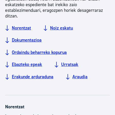
eskatzeko espediente bat irekiko zaio
establezimenduari, eragozpen horiek desagerraraz
ditzan.
Norentzat
Noiz eskatu
Dokumentazioa
Ordaindu beharreko kopurua
Ebazteko epeak
Urratsak
Erakunde arduraduna
Araudia
Norentzat