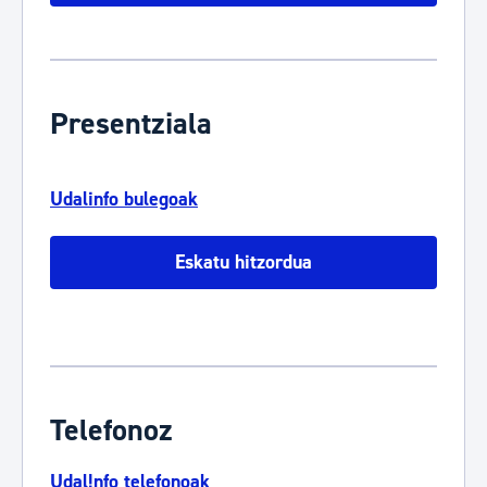
Presentziala
Udalinfo bulegoak
Eskatu hitzordua
Telefonoz
Udal!nfo telefonoak