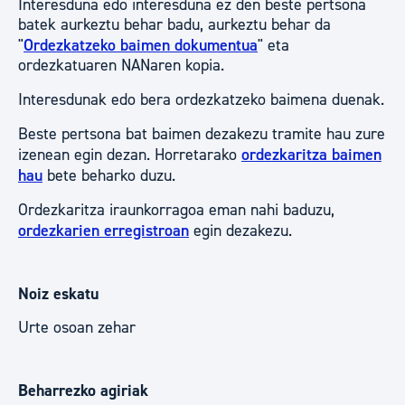
Interesduna edo interesduna ez den beste pertsona
batek aurkeztu behar badu, aurkeztu behar da
"
Ordezkatzeko baimen dokumentua
" eta
ordezkatuaren NANaren kopia.
Interesdunak edo bera ordezkatzeko baimena duenak.
Beste pertsona bat baimen dezakezu tramite hau zure
izenean egin dezan. Horretarako
ordezkaritza baimen
hau
bete beharko duzu.
Ordezkaritza iraunkorragoa eman nahi baduzu,
ordezkarien erregistroan
egin dezakezu.
Noiz eskatu
Urte osoan zehar
Beharrezko agiriak