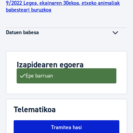
9/2022 Legea, ekainaren 30ekoa, etxeko animaliak
babesteari buruzkoa
Datuen babesa
Izapidearen egoera
Epe barruan
Telematikoa
Tramitea hasi