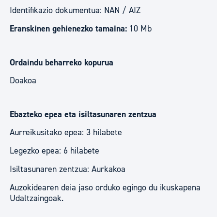
Identifikazio dokumentua: NAN / AIZ
Eranskinen gehienezko tamaina:
10 Mb
Ordaindu beharreko kopurua
Doakoa
Ebazteko epea eta isiltasunaren zentzua
Aurreikusitako epea: 3 hilabete
Legezko epea: 6 hilabete
Isiltasunaren zentzua: Aurkakoa
Auzokidearen deia jaso orduko egingo du ikuskapena
Udaltzaingoak.