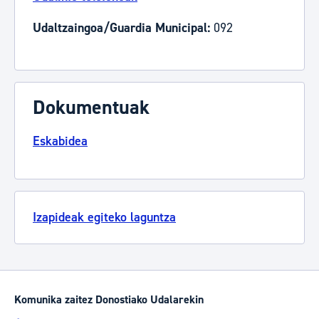
Udaltzaingoa/Guardia Municipal:
092
Dokumentuak
Eskabidea
Izapideak egiteko laguntza
Komunika zaitez Donostiako Udalarekin