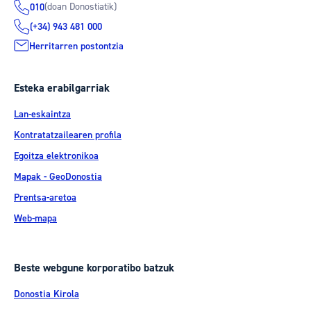
(doan Donostiatik)
010
(+34) 943 481 000
Herritarren postontzia
Esteka erabilgarriak
Lan-eskaintza
Kontratatzailearen profila
Egoitza elektronikoa
Mapak - GeoDonostia
Prentsa-aretoa
Web-mapa
Beste webgune korporatibo batzuk
Donostia Kirola