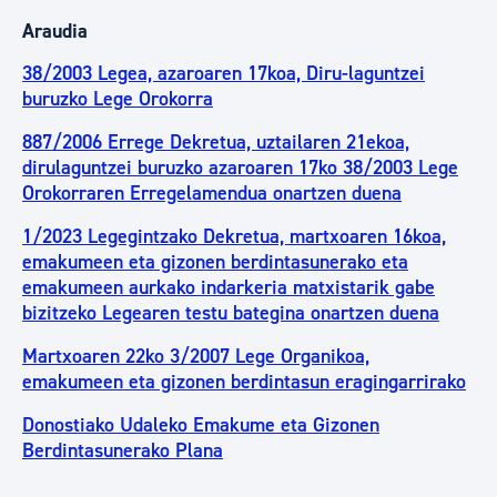
Araudia
38/2003 Legea, azaroaren 17koa, Diru-laguntzei
buruzko Lege Orokorra
887/2006 Errege Dekretua, uztailaren 21ekoa,
dirulaguntzei buruzko azaroaren 17ko 38/2003 Lege
Orokorraren Erregelamendua onartzen duena
1/2023 Legegintzako Dekretua, martxoaren 16koa,
emakumeen eta gizonen berdintasunerako eta
emakumeen aurkako indarkeria matxistarik gabe
bizitzeko Legearen testu bategina onartzen duena
Martxoaren 22ko 3/2007 Lege Organikoa,
emakumeen eta gizonen berdintasun eragingarrirako
Donostiako Udaleko Emakume eta Gizonen
Berdintasunerako Plana