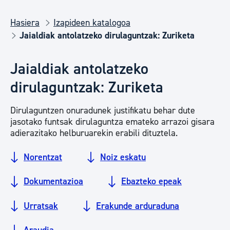
Hasiera
Izapideen katalogoa
Jaialdiak antolatzeko dirulaguntzak: Zuriketa
Jaialdiak antolatzeko
dirulaguntzak: Zuriketa
Dirulaguntzen onuradunek justifikatu behar dute
jasotako funtsak dirulaguntza emateko arrazoi gisara
adierazitako helburuarekin erabili dituztela.
Norentzat
Noiz eskatu
Dokumentazioa
Ebazteko epeak
Urratsak
Erakunde arduraduna