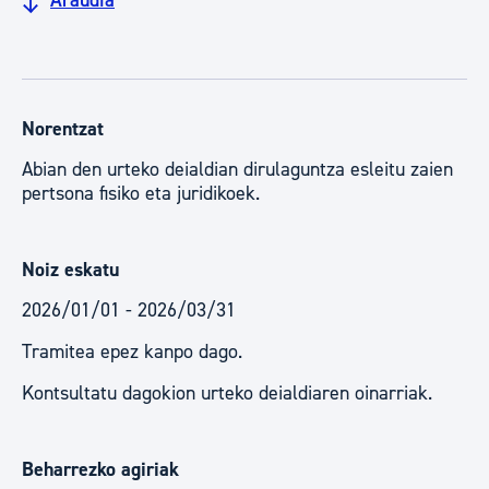
Araudia
Norentzat
Abian den urteko deialdian dirulaguntza esleitu zaien
pertsona fisiko eta juridikoek.
Noiz eskatu
2026/01/01 - 2026/03/31
Tramitea epez kanpo dago.
Kontsultatu dagokion urteko deialdiaren oinarriak.
Beharrezko agiriak