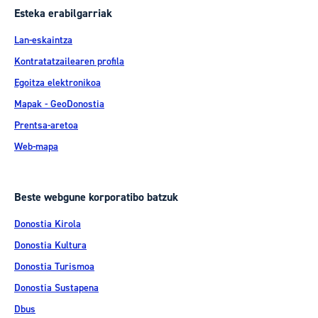
Esteka erabilgarriak
Lan-eskaintza
Kontratatzailearen profila
Egoitza elektronikoa
Mapak - GeoDonostia
Prentsa-aretoa
Web-mapa
Beste webgune korporatibo batzuk
Donostia Kirola
Donostia Kultura
Donostia Turismoa
Donostia Sustapena
Dbus