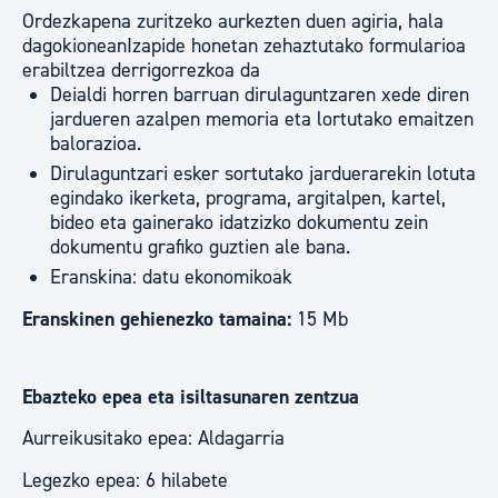
Ordezkapena zuritzeko aurkezten duen agiria, hala
dagokioneanIzapide honetan zehaztutako formularioa
erabiltzea derrigorrezkoa da
Deialdi horren barruan dirulaguntzaren xede diren
jardueren azalpen memoria eta lortutako emaitzen
balorazioa.
Dirulaguntzari esker sortutako jarduerarekin lotuta
egindako ikerketa, programa, argitalpen, kartel,
bideo eta gainerako idatzizko dokumentu zein
dokumentu grafiko guztien ale bana.
Eranskina: datu ekonomikoak
Eranskinen gehienezko tamaina:
15 Mb
Ebazteko epea eta isiltasunaren zentzua
Aurreikusitako epea: Aldagarria
Legezko epea: 6 hilabete