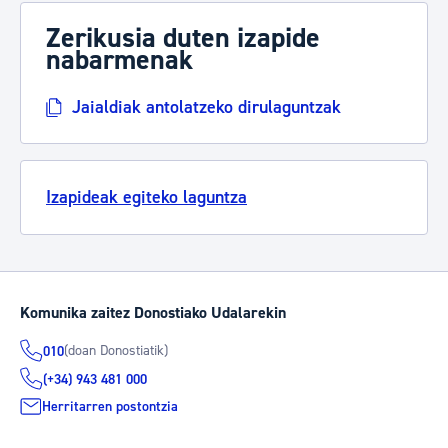
Zerikusia duten izapide
nabarmenak
Jaialdiak antolatzeko dirulaguntzak
Izapideak egiteko laguntza
Komunika zaitez Donostiako Udalarekin
(doan Donostiatik)
010
(+34) 943 481 000
Herritarren postontzia