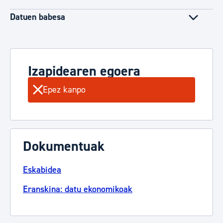
Datuen babesa
Izapidearen egoera
Epez kanpo
Dokumentuak
Eskabidea
Eranskina: datu ekonomikoak