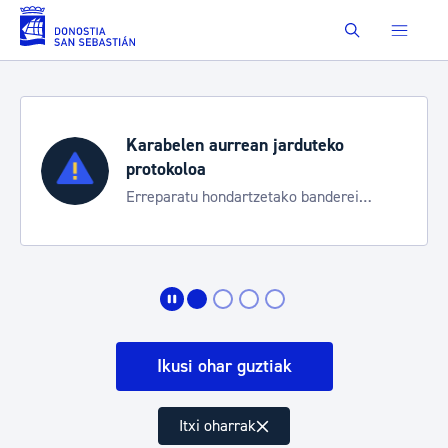
Eduki nagusira joan
Buscar
Karabelen aurrean jarduteko
protokoloa
Erreparatu hondartzetako banderei
egoeraren berri izateko
Ikusi ohar guztiak
Itxi oharrak