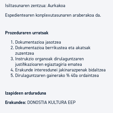
Isiltasunaren zentzua: Aurkakoa
Espedientearen konplexutasunaren araberakoa da.
Prozeduraren urratsak
Dokumentazioa jasotzea
Dokumentazioa berrikustea eta akatsak
zuzentzea
Instrukzio organoak dirulaguntzaren
justifikazioaren egiaztagiria ematea
Erakunde interesdunei jakinarazpenak bidaltzea
Dirulaguntzaren gainerako % 40a ordaintzea
Izapideen arduraduna
Erakundea:
DONOSTIA KULTURA EEP