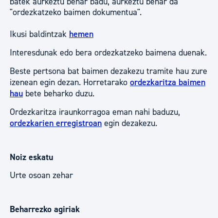
batek aurkeztu behar badu, aurkeztu behar da
"ordezkatzeko baimen dokumentua".
Ikusi baldintzak
hemen
Interesdunak edo bera ordezkatzeko baimena duenak.
Beste pertsona bat baimen dezakezu tramite hau zure
izenean egin dezan. Horretarako
ordezkaritza baimen
hau
bete beharko duzu.
Ordezkaritza iraunkorragoa eman nahi baduzu,
ordezkarien erregistroan
egin dezakezu.
Noiz eskatu
Urte osoan zehar
Beharrezko agiriak