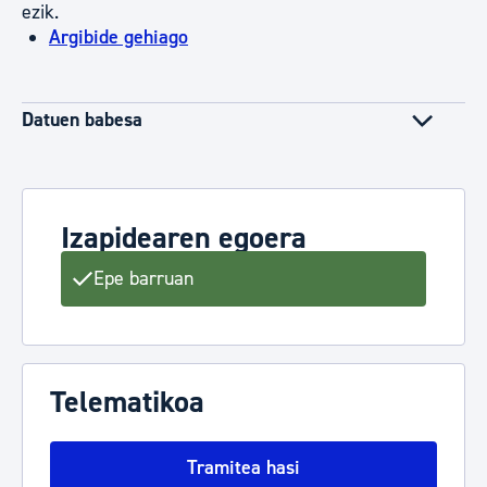
ezik.
Argibide gehiago
Datuen babesa
Izapidearen egoera
Epe barruan
Telematikoa
Tramitea hasi