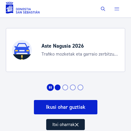
Eduki nagusira joan
Buscar
Aste Nagusia 2026
Trafiko mozketak eta garraio zerbitzu
bereziak
Ikusi ohar guztiak
Itxi oharrak