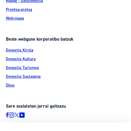
Mapak - GeoDonostia
Prentsa-aretoa
Web-mapa
Beste webgune korporatibo batzuk
Donostia Kirola
Donostia Kultura
Donostia Turismoa
Donostia Sustapena
Dbus
Sare sozialetan jarrai gaitzazu