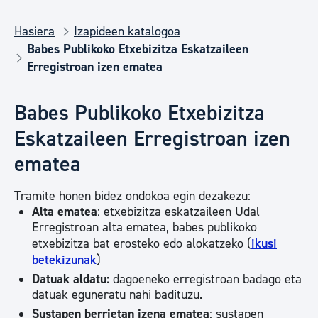
Hasiera
Izapideen katalogoa
Babes Publikoko Etxebizitza Eskatzaileen
Erregistroan izen ematea
Babes Publikoko Etxebizitza
Eskatzaileen Erregistroan izen
ematea
Tramite honen bidez ondokoa egin dezakezu:
Alta ematea
: etxebizitza eskatzaileen Udal
Erregistroan alta ematea, babes publikoko
etxebizitza bat erosteko edo alokatzeko (
ikusi
betekizunak
)
Datuak aldatu:
dagoeneko erregistroan badago eta
datuak eguneratu nahi badituzu.
Sustapen berrietan izena ematea
: sustapen