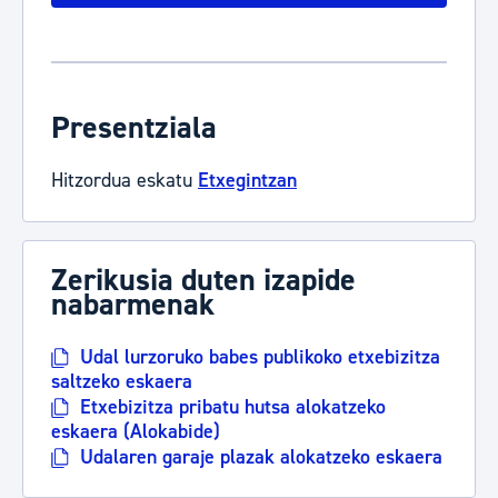
Presentziala
Hitzordua eskatu
Etxegintzan
Zerikusia duten izapide
nabarmenak
Udal lurzoruko babes publikoko etxebizitza
saltzeko eskaera
Etxebizitza pribatu hutsa alokatzeko
eskaera (Alokabide)
Udalaren garaje plazak alokatzeko eskaera