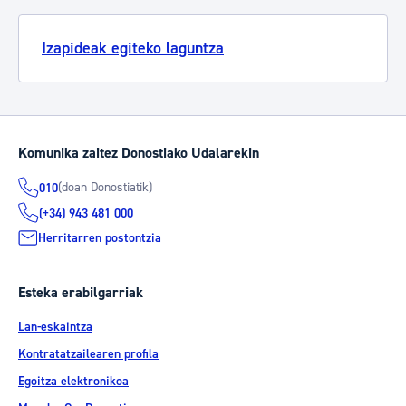
Izapideak egiteko laguntza
Komunika zaitez Donostiako Udalarekin
(doan Donostiatik)
010
(+34) 943 481 000
Herritarren postontzia
Esteka erabilgarriak
Lan-eskaintza
Kontratatzailearen profila
Egoitza elektronikoa