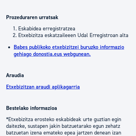
Prozeduraren urratsak
Eskabidea erregistratzea
Etxebizitza eskatzaileeen Udal Erregistroan alta
Babes publikoko etxebizitzei buruzko informazio
gehiago donostia.eus webgunean.
Araudia
Etxebizitzan araudi aplikagarria
Bestelako informazioa
*Etxebizitza erosteko eskabideak urte guztian egin
daitezke, sustapen jakin batzuetarako egun zehatz
batzuetan izena emateko epea jartzen denean izan