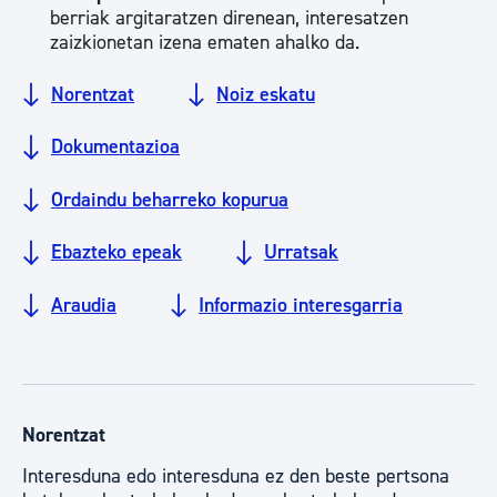
berriak argitaratzen direnean, interesatzen
zaizkionetan izena ematen ahalko da.
Norentzat
Noiz eskatu
Dokumentazioa
Ordaindu beharreko kopurua
Ebazteko epeak
Urratsak
Araudia
Informazio interesgarria
Norentzat
Interesduna edo interesduna ez den beste pertsona