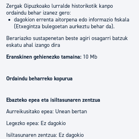
Zergak Gipuzkoako lurralde historikotik kanpo
ordaindu behar izanez gero:
dagokion errenta aitorpena edo informazio fiskala
(Etxegintza bulegoetan aurkeztu behar da).
Berariazko sustapenetan beste agiri osagarri batzuk
eskatu ahal izango dira
Eranskinen gehienezko tamaina:
10 Mb
Ordaindu beharreko kopurua
Ebazteko epea eta isiltasunaren zentzua
Aurreikusitako epea: Unean bertan
Legezko epea: Ez dagokio
Isiltasunaren zentzua: Ez dagokio