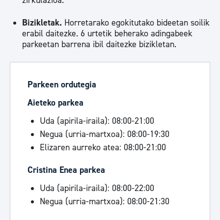
zirkulazioa.
Bizikletak.
Horretarako egokitutako bideetan soilik
erabil daitezke. 6 urtetik beherako adingabeek
parkeetan barrena ibil daitezke bizikletan.
Parkeen ordutegia
Aieteko parkea
Uda (apirila-iraila): 08:00-21:00
Negua (urria-martxoa): 08:00-19:30
Elizaren aurreko atea: 08:00-21:00
Cristina Enea parkea
Uda (apirila-iraila): 08:00-22:00
Negua (urria-martxoa): 08:00-21:30