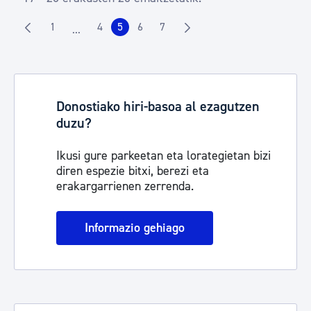
1
4
5
6
7
...
Orrialdea
Orrialdea
Orrialdea
Orrialdea
Orrialdea
Intermediate Pages Use TAB to navigate.
Donostiako hiri-basoa al ezagutzen
duzu?
Ikusi gure parkeetan eta lorategietan bizi
diren espezie bitxi, berezi eta
erakargarrienen zerrenda.
Informazio gehiago