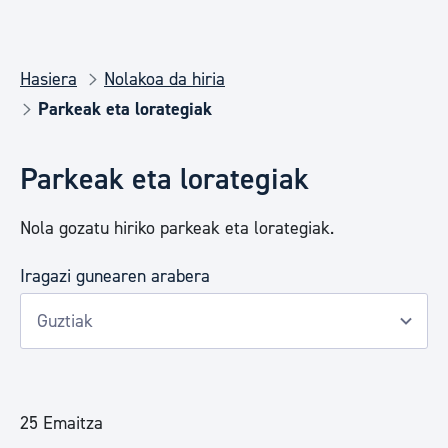
Hasiera
Nolakoa da hiria
Parkeak eta lorategiak
Parkeak eta lorategiak
Nola gozatu hiriko parkeak eta lorategiak.
Iragazi gunearen arabera
25 Emaitza