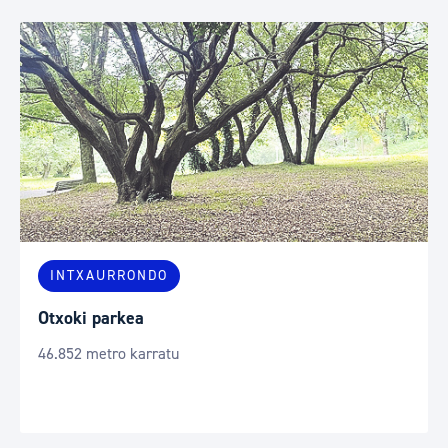
INTXAURRONDO
Otxoki parkea
46.852 metro karratu