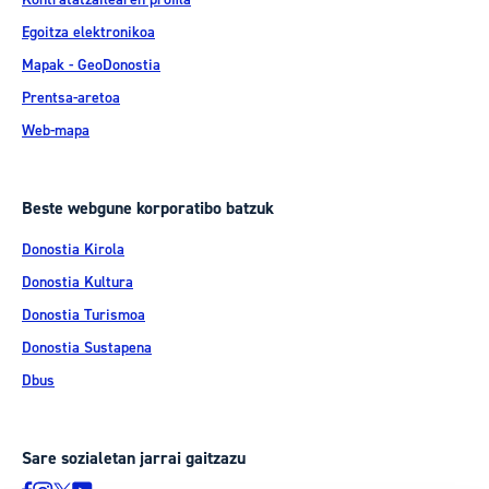
Egoitza elektronikoa
Mapak - GeoDonostia
Prentsa-aretoa
Web-mapa
Beste webgune korporatibo batzuk
Donostia Kirola
Donostia Kultura
Donostia Turismoa
Donostia Sustapena
Dbus
Sare sozialetan jarrai gaitzazu