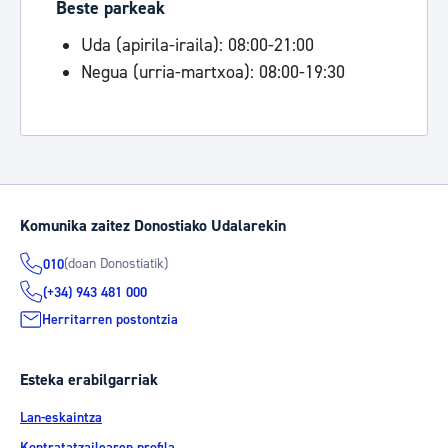
Beste parkeak
Uda (apirila-iraila): 08:00-21:00
Negua (urria-martxoa): 08:00-19:30
Komunika zaitez Donostiako Udalarekin
(doan Donostiatik)
010
(+34) 943 481 000
Herritarren postontzia
Esteka erabilgarriak
Lan-eskaintza
Kontratatzailearen profila