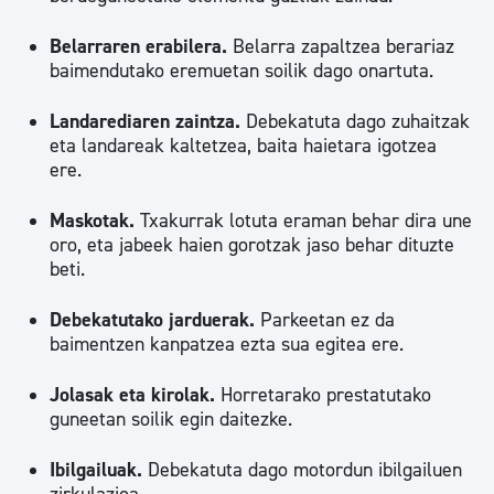
Belarraren erabilera.
Belarra zapaltzea berariaz
baimendutako eremuetan soilik dago onartuta.
Landarediaren zaintza.
Debekatuta dago zuhaitzak
eta landareak kaltetzea, baita haietara igotzea
ere.
Maskotak.
Txakurrak lotuta eraman behar dira une
oro, eta jabeek haien gorotzak jaso behar dituzte
beti.
Debekatutako jarduerak.
Parkeetan ez da
baimentzen kanpatzea ezta sua egitea ere.
Jolasak eta kirolak.
Horretarako prestatutako
guneetan soilik egin daitezke.
Ibilgailuak.
Debekatuta dago motordun ibilgailuen