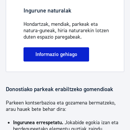
Ingurune naturalak
Hondartzak, mendiak, parkeak eta
natura-guneak, hiria naturarekin lotzen
duten espazio paregabeak.
Informazio gehiago
Donostiako parkeak erabiltzeko gomendioak
Parkeen kontserbazioa eta gozamena bermatzeko,
arau hauek bete behar dira:
Ingurunea errespetatu.
Jokabide egokia izan eta
berdeguneetako elementu guztiak zaindu.