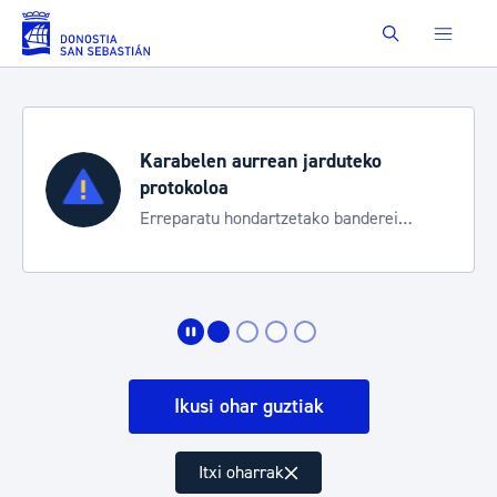
Eduki nagusira joan
Buscar
Aste Nagusia 2026
Trafiko mozketak eta garraio zerbitzu
i
bereziak
Ikusi ohar guztiak
Itxi oharrak