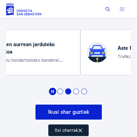
Eduki nagusira joan
Buscar
Aste Nagusia 2026
Trafiko mozketak eta garraio zerbitzu
bereziak
Ikusi ohar guztiak
Itxi oharrak