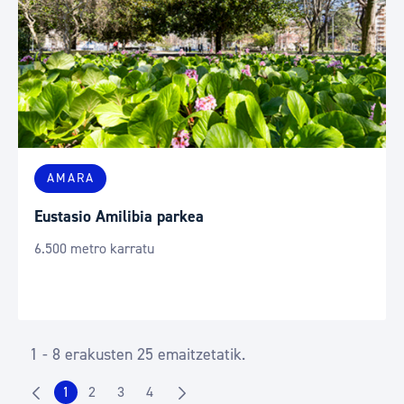
AMARA
Eustasio Amilibia parkea
6.500 metro karratu
1 - 8 erakusten 25 emaitzetatik.
1
2
3
4
Orrialdea
Orrialdea
Orrialdea
Orrialdea