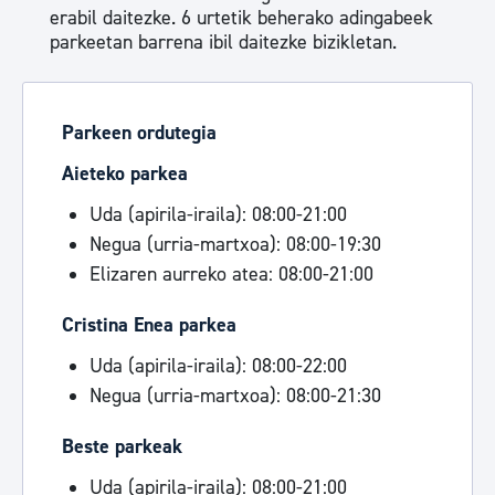
erabil daitezke. 6 urtetik beherako adingabeek
parkeetan barrena ibil daitezke bizikletan.
Parkeen ordutegia
Aieteko parkea
Uda (apirila-iraila): 08:00-21:00
Negua (urria-martxoa): 08:00-19:30
Elizaren aurreko atea: 08:00-21:00
Cristina Enea parkea
Uda (apirila-iraila): 08:00-22:00
Negua (urria-martxoa): 08:00-21:30
Beste parkeak
Uda (apirila-iraila): 08:00-21:00