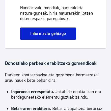
Hondartzak, mendiak, parkeak eta
natura-guneak, hiria naturarekin lotzen
duten espazio paregabeak.
Informazio gehiago
Donostiako parkeak erabiltzeko gomendioak
Parkeen kontserbazioa eta gozamena bermatzeko,
arau hauek bete behar dira:
Ingurunea errespetatu.
Jokabide egokia izan eta
berdeguneetako elementu guztiak zaindu.
Belarraren erabilera.
Belarra zapaltzea berariaz