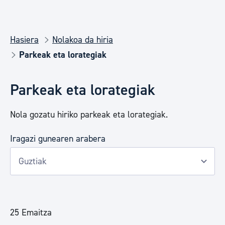
Hasiera
Nolakoa da hiria
Parkeak eta lorategiak
Parkeak eta lorategiak
Nola gozatu hiriko parkeak eta lorategiak.
Iragazi gunearen arabera
25 Emaitza