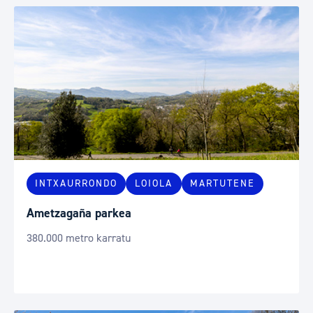
INTXAURRONDO
LOIOLA
MARTUTENE
Ametzagaña parkea
380.000 metro karratu