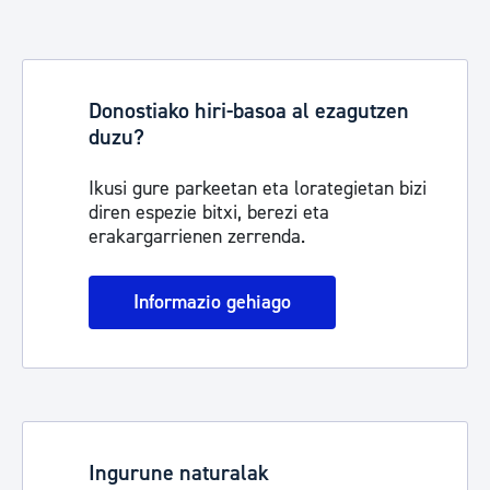
Donostiako hiri-basoa al ezagutzen
duzu?
Ikusi gure parkeetan eta lorategietan bizi
diren espezie bitxi, berezi eta
erakargarrienen zerrenda.
Informazio gehiago
Ingurune naturalak