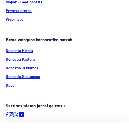
Mapak - GeoDonostia
Prentsa-aretoa
Web-mapa
Beste webgune korporatibo batzuk
Donostia Kirola
Donostia Kultura
Donostia Turismoa
Donostia Sustapena
Dbus
Sare sozialetan jarrai gaitzazu