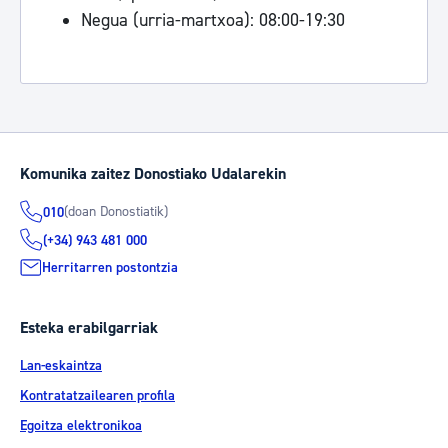
Negua (urria-martxoa): 08:00-19:30
Komunika zaitez Donostiako Udalarekin
(doan Donostiatik)
010
(+34) 943 481 000
Herritarren postontzia
Esteka erabilgarriak
Lan-eskaintza
Kontratatzailearen profila
Egoitza elektronikoa