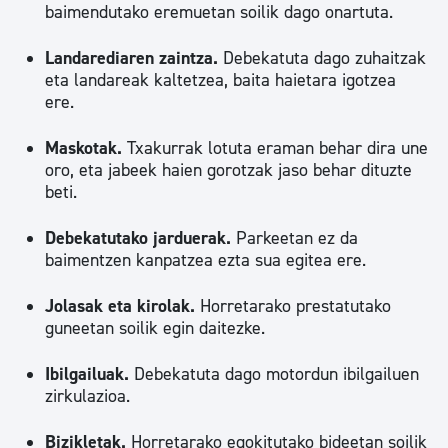
baimendutako eremuetan soilik dago onartuta.
Landarediaren zaintza.
Debekatuta dago zuhaitzak
eta landareak kaltetzea, baita haietara igotzea
ere.
Maskotak.
Txakurrak lotuta eraman behar dira une
oro, eta jabeek haien gorotzak jaso behar dituzte
beti.
Debekatutako jarduerak.
Parkeetan ez da
baimentzen kanpatzea ezta sua egitea ere.
Jolasak eta kirolak.
Horretarako prestatutako
guneetan soilik egin daitezke.
Ibilgailuak.
Debekatuta dago motordun ibilgailuen
zirkulazioa.
Bizikletak.
Horretarako egokitutako bideetan soilik