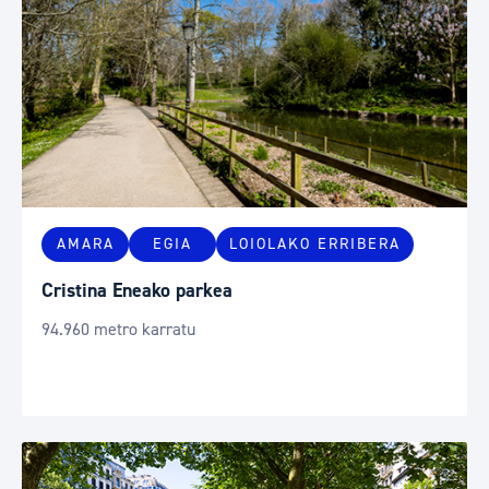
AMARA
EGIA
LOIOLAKO ERRIBERA
Cristina Eneako parkea
94.960 metro karratu