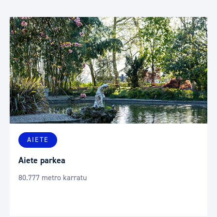
AIETE
Aiete parkea
80.777 metro karratu