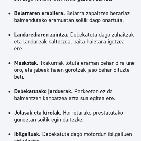
Belarraren erabilera.
Belarra zapaltzea berariaz
baimendutako eremuetan soilik dago onartuta.
Landarediaren zaintza.
Debekatuta dago zuhaitzak
eta landareak kaltetzea, baita haietara igotzea
ere.
Maskotak.
Txakurrak lotuta eraman behar dira une
oro, eta jabeek haien gorotzak jaso behar dituzte
beti.
Debekatutako jarduerak.
Parkeetan ez da
baimentzen kanpatzea ezta sua egitea ere.
Jolasak eta kirolak.
Horretarako prestatutako
guneetan soilik egin daitezke.
Ibilgailuak.
Debekatuta dago motordun ibilgailuen