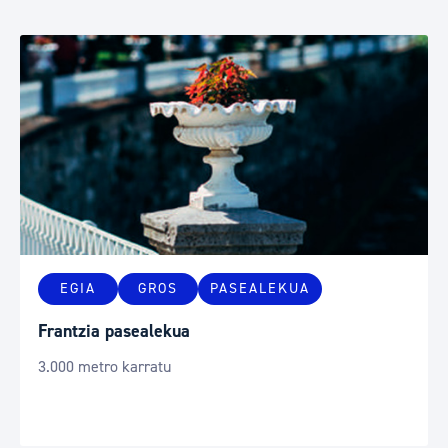
EGIA
GROS
PASEALEKUA
Frantzia pasealekua
3.000 metro karratu