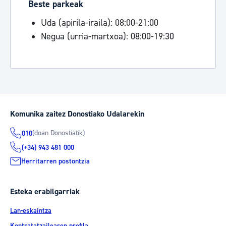
Beste parkeak
Uda (apirila-iraila): 08:00-21:00
Negua (urria-martxoa): 08:00-19:30
Komunika zaitez Donostiako Udalarekin
(doan Donostiatik)
010
(+34) 943 481 000
Herritarren postontzia
Esteka erabilgarriak
Lan-eskaintza
Kontratatzailearen profila