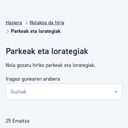
Hasiera
Nolakoa da hiria
Parkeak eta lorategiak
Parkeak eta lorategiak
Nola gozatu hiriko parkeak eta lorategiak.
Iragazi gunearen arabera
25 Emaitza