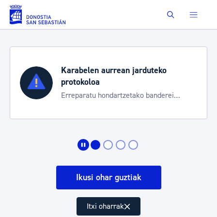
Eduki nagusira joan
Buscar
Aste Nagusia 2026
Trafiko mozketak eta garraio zerbitzu
bereziak
Ikusi ohar guztiak
Itxi oharrak