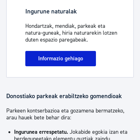
Ingurune naturalak
Hondartzak, mendiak, parkeak eta
natura-guneak, hiria naturarekin lotzen
duten espazio paregabeak.
Informazio gehiago
Donostiako parkeak erabiltzeko gomendioak
Parkeen kontserbazioa eta gozamena bermatzeko,
arau hauek bete behar dira:
Ingurunea errespetatu.
Jokabide egokia izan eta
berdeguneetako elementu guztiak zaindu.