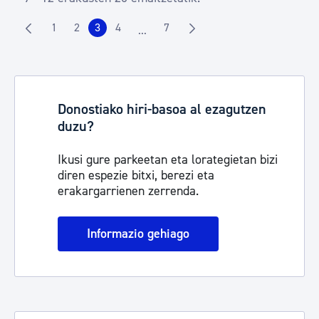
1
2
3
4
7
...
Orrialdea
Orrialdea
Orrialdea
Orrialdea
Orrialdea
Intermediate Pages Use TAB to navig
Donostiako hiri-basoa al ezagutzen
duzu?
Ikusi gure parkeetan eta lorategietan bizi
diren espezie bitxi, berezi eta
erakargarrienen zerrenda.
Informazio gehiago