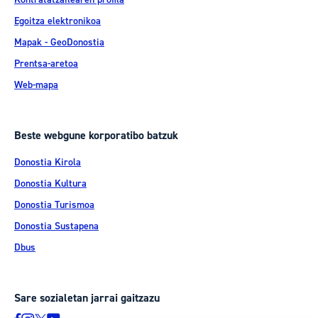
Egoitza elektronikoa
Mapak - GeoDonostia
Prentsa-aretoa
Web-mapa
Beste webgune korporatibo batzuk
Donostia Kirola
Donostia Kultura
Donostia Turismoa
Donostia Sustapena
Dbus
Sare sozialetan jarrai gaitzazu