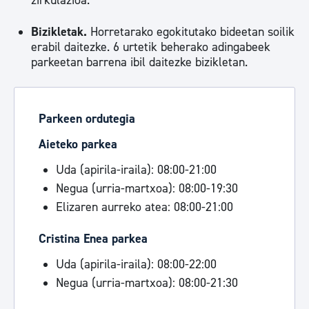
zirkulazioa.
Bizikletak.
Horretarako egokitutako bideetan soilik
erabil daitezke. 6 urtetik beherako adingabeek
parkeetan barrena ibil daitezke bizikletan.
Parkeen ordutegia
Aieteko parkea
Uda (apirila-iraila): 08:00-21:00
Negua (urria-martxoa): 08:00-19:30
Elizaren aurreko atea: 08:00-21:00
Cristina Enea parkea
Uda (apirila-iraila): 08:00-22:00
Negua (urria-martxoa): 08:00-21:30