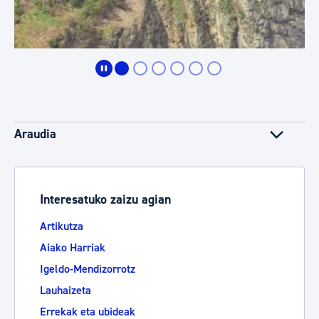
Araudia
Interesatuko zaizu agian
Artikutza
Aiako Harriak
Igeldo-Mendizorrotz
Lauhaizeta
Errekak eta ubideak