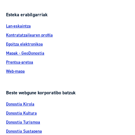
Esteka erabilgarriak
Lan-eskaintza
Kontratatzailearen profila
Egoitza elektronikoa
Mapak - GeoDonostia
Prentsa-aretoa
Web-mapa
Beste webgune korporatibo batzuk
Donostia Kirola
Donostia Kultura
Donostia Turismoa
Donostia Sustapena