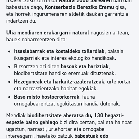
Itsasertzeko zerrenda
Natura 2000 Sarearen
barruan
babestuta dago,
Kontserbazio Bereziko Eremu
gisa,
eta horrek ingurumenaren aldetik daukan garrantzia
indartzen du.
Ulia mendiaren erakargarri natural
nagusien artean,
hauek nabarmentzen dira:
Itsaslabarrak eta kostaldeko txilardiak
, paisaia
ikusgarriak eta interes ekologiko handikoak.
Birsortzen ari diren
basoak eta hariztiak
,
biodibertsitate handiko eremuak dituztenak.
Hezeguneak eta harkaitz-azaleratzeak
, urlehortar
eta narrastientzako habitat egokiak.
Baso misto hostoerorkorrak
, fauna
ornogabearentzat egokitasun handia dutenak.
Mendiak
biodibertsitate aberatsa du, 130 hegazti-
espezie baino gehiago
bizi dira bertan, bai eta hainbat
ugaztun, narrasti, urlehortar eta ornogabe
interesgarri, haietako batzuk
babestuak edo