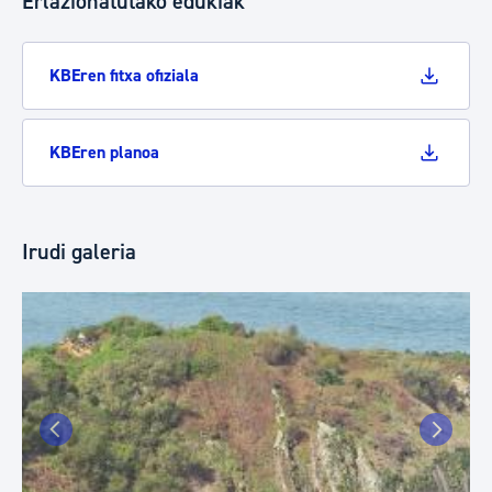
Erlazionatutako edukiak
KBEren fitxa ofiziala
KBEren planoa
Irudi galeria