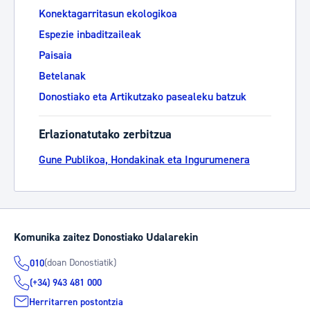
Konektagarritasun ekologikoa
Espezie inbaditzaileak
Paisaia
Betelanak
Donostiako eta Artikutzako pasealeku batzuk
Erlazionatutako zerbitzua
Gune Publikoa, Hondakinak eta Ingurumenera
Komunika zaitez Donostiako Udalarekin
(doan Donostiatik)
010
(+34) 943 481 000
Herritarren postontzia