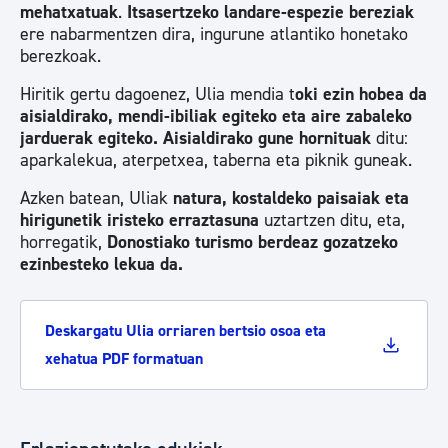
mehatxatuak
.
Itsasertzeko landare-espezie bereziak
ere nabarmentzen dira, ingurune atlantiko honetako
berezkoak.
Hiritik gertu dagoenez, Ulia mendia t
oki
ezin hobea da
aisialdirako, mendi-ibiliak egiteko eta aire zabaleko
jarduerak egiteko. Aisialdirako gune hornituak
ditu:
aparkalekua, aterpetxea, taberna eta piknik guneak.
Azken batean, Uliak
natura, kostaldeko paisaiak eta
hiri
gunetik iristeko erraztasuna
uztartzen ditu, eta,
horregatik,
Donostiako turismo berdeaz gozatzeko
ezinbesteko leku
a
da.
Deskargatu Ulia orriaren bertsio osoa eta
xehatua PDF formatuan