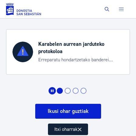
Eduki nagusira joan
Buscar
Karabelen aurrean jarduteko
protokoloa
Erreparatu hondartzetako banderei
egoeraren berri izateko
Ikusi ohar guztiak
Itxi oharrak