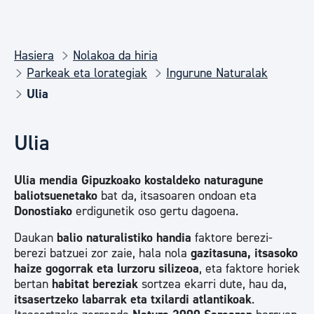
Hasiera
Nolakoa da hiria
Parkeak eta lorategiak
Ingurune Naturalak
Ulia
Ulia
Ulia mendia
Gipuzkoako kostaldeko naturagune
baliotsuenetako
bat da, itsasoaren ondoan eta
Donostiako
erdigunetik oso gertu dagoena.
Daukan
b
alio naturalistiko handia
faktore berezi-
berezi batzuei zor zaie, hala nola
gazitasuna,
itsasoko
haize gogorrak eta lurzoru silizeoa
, eta faktore horiek
bertan
habitat berezi
ak
sortzea ekarri dute, hau da,
itsasertzeko labarrak eta txilardi atlantikoak
.