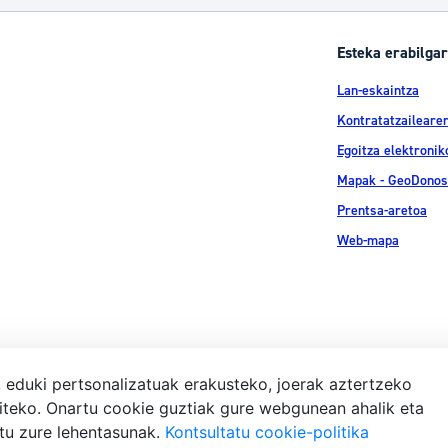
Esteka erabilgar
Lan-eskaintza
Kontratatzailearen
Egoitza elektronik
Mapak - GeoDonos
Prentsa-aretoa
Web-mapa
, eduki pertsonalizatuak erakusteko, joerak aztertzeko
iteko. Onartu cookie guztiak gure webgunean ahalik eta
Lege-ohar
atu zure lehentasunak.
Kontsultatu cookie-politika