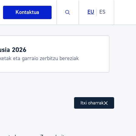
Buscar
EU
ES
Kontaktua
usia 2026
ketak eta garraio zerbitzu bereziak
intza
Itxi oharrak
ndakinak eta ingurumena