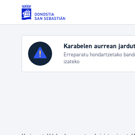
Eduki nagusira joan
Karabelen aurrean jardut
Zerbitzuak
Erreparatu hondartzetako bande
izateko
Errolda eta gai pertsonalak
Gizarte-zerbitzuak
Mugikortasuna