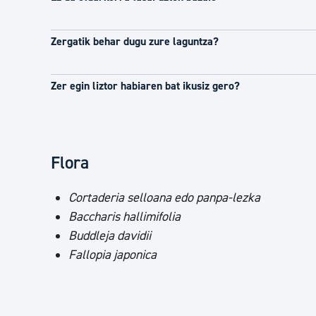
Zergatik behar dugu zure laguntza?
Zer egin liztor habiaren bat ikusiz gero?
Flora
Cortaderia selloana edo panpa-lezka
Baccharis hallimifolia
Buddleja davidii
Fallopia japonica