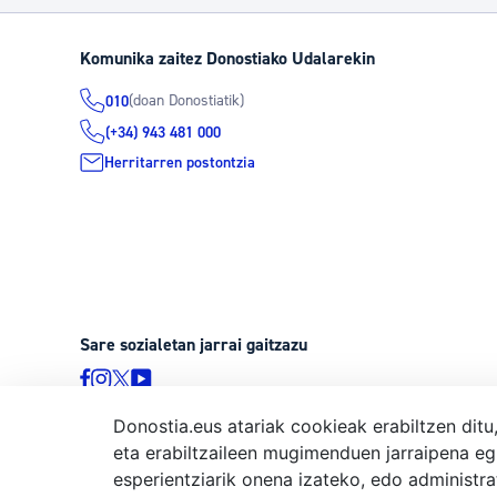
Komunika zaitez Donostiako Udalarekin
(doan Donostiatik)
010
(+34) 943 481 000
Herritarren postontzia
Sare sozialetan jarrai gaitzazu
Donostia.eus atariak cookieak erabiltzen ditu
eta erabiltzaileen mugimenduen jarraipena eg
© Donostiako Udala, Ijentea 1, 20003 Donostia
esperientziarik onena izateko, edo administr