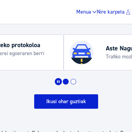
Menua
Nire karpeta
eko protokoloa
Aste Nag
rei egoeraren berri
Trafiko moz
Zergak eta isunak
Etxebizitza eta hirig
Ikusi ohar guztiak
Gune publikoa, ho