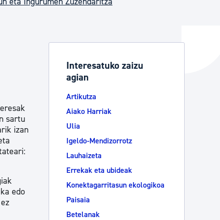
un eta Ingurumen Zuzendaritza
ta enplegua
Interesatuko zaizu
agian
ubideak eta bizikidetza
Artikutza
teresak
Aiako Harriak
n sartu
Ulia
rik izan
eta
Igeldo-Mendizorrotz
tateari:
Lauhaizeta
Errekak eta ubideak
giak
Konektagarritasun ekologikoa
eka edo
Paisaia
 ez
Betelanak