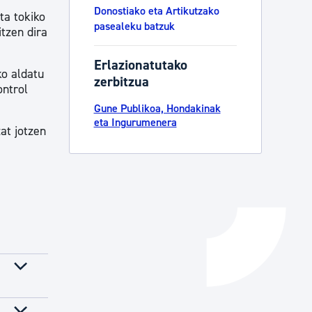
Donostiako eta Artikutzako
ta tokiko
Izapideen katalogoa
pasealeku batzuk
itzen dira
Erlazionatutako
ko aldatu
Tramitaziorako laguntza
zerbitzua
ontrol
Gune Publikoa, Hondakinak
eta Ingurumenera
at jotzen