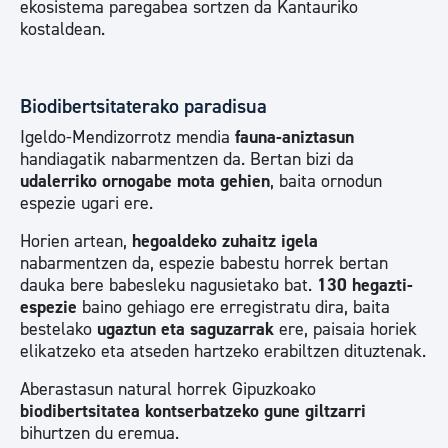
ekosistema paregabea sortzen da Kantauriko
kostaldean.
Biodibertsitaterako paradisua
Igeldo-Mendizorrotz mendia
fauna-aniztasun
handiagatik nabarmentzen da. Bertan bizi da
udalerriko ornogabe mota gehien
, baita ornodun
espezie ugari ere.
Horien artean,
hegoaldeko
zuhaitz
igela
nabarmentzen da, espezie babestu horrek bertan
dauka bere babesleku nagusietako bat.
130 hegazti-
espezie
baino gehiago ere erregistratu dira, baita
bestelako
ugaztun eta saguzarrak
ere, paisaia horiek
elikatzeko eta atseden hartzeko erabiltzen dituztenak.
Aberastasun natural horrek Gipuzkoako
biodibertsitatea kontserbatzeko gune giltzarri
bihurtzen du eremua.