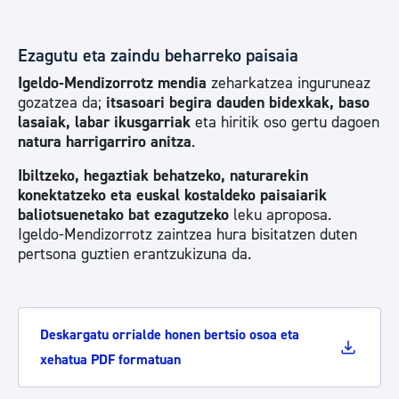
Ezagutu eta zaindu beharreko paisaia
Igeldo-Mendizorrotz mendia
zeharkatzea inguruneaz
gozatzea da;
itsasoari begira dauden bidexk
ak,
baso
lasaiak, labar ikusgarriak
eta hiritik oso gertu dagoen
natura
harrigarriro anitza
.
Ibiltzeko, hegaztiak behatzeko, naturarekin
konektatzeko eta euskal kostaldeko paisaiarik
baliotsuenetako bat ezagutzeko
leku aproposa.
Igeldo-Mendizorrotz zaintzea hura bisitatzen duten
pertsona guztien erantzukizuna da.
Deskargatu orrialde honen bertsio osoa eta
xehatua PDF formatuan