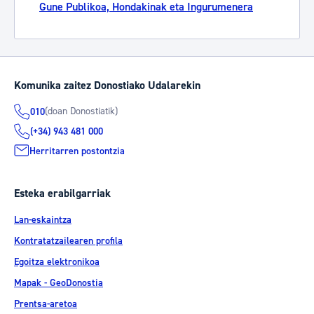
Gune Publikoa, Hondakinak eta Ingurumenera
Komunika zaitez Donostiako Udalarekin
(doan Donostiatik)
010
(+34) 943 481 000
Herritarren postontzia
Esteka erabilgarriak
Lan-eskaintza
Kontratatzailearen profila
Egoitza elektronikoa
Mapak - GeoDonostia
Prentsa-aretoa