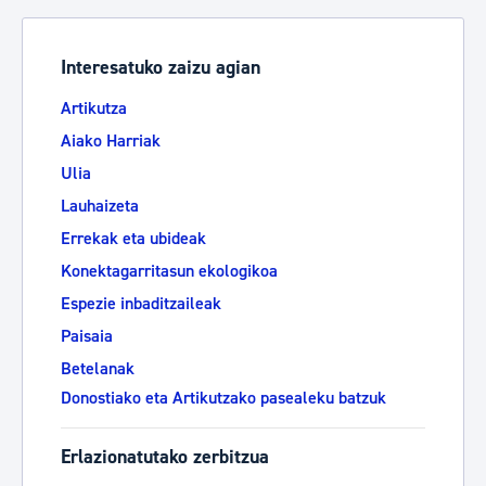
Interesatuko zaizu agian
Artikutza
Aiako Harriak
Ulia
Lauhaizeta
Errekak eta ubideak
Konektagarritasun ekologikoa
Espezie inbaditzaileak
Paisaia
Betelanak
Donostiako eta Artikutzako pasealeku batzuk
Erlazionatutako zerbitzua