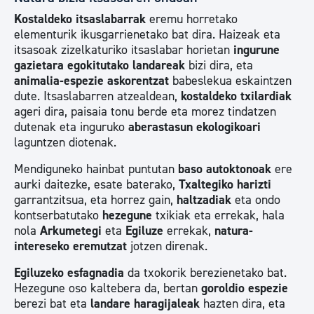
Kostaldeko itsaslabarrak
eremu horretako
elementurik ikusgarrienetako bat dira. Haizeak eta
itsasoak zizelkaturiko itsaslabar horietan
ingurune
gazietara
egokitutako landareak
bizi dira, eta
animalia-espezie askoren
tzat
babeslekua eskaintzen
dute. Itsaslabarren atzealdean,
kostaldeko txilardiak
ageri dira, paisaia tonu berde eta morez tindatzen
dutenak eta inguruko
aberastasun ekologikoari
laguntzen diotenak.
Mendiguneko hainbat puntutan
baso autoktonoak
ere
aurki daitezke, esate baterako,
Txaltegiko harizti
garrantzitsua, eta horrez gain,
haltzadiak
eta ondo
kontserbatutako
hezegune
txikiak eta errekak, hala
nola
Arkumetegi
eta
Egiluze
errekak,
natura-
intereseko eremutzat
jotzen direnak.
Egiluzeko esfagna
di
a
da txokorik berezienetako bat.
Hezegune oso kaltebera da, bertan
goroldio
espezie
berezi bat eta
landare haragijaleak
hazten dira, eta