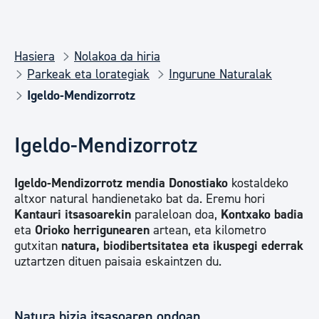
Hasiera
Nolakoa da hiria
Parkeak eta lorategiak
Ingurune Naturalak
Igeldo-Mendizorrotz
Igeldo-Mendizorrotz
Igeldo-Mendizorrotz mendia
Donostiako
kostaldeko
altxor natural handienetako bat da. Eremu hori
Kantauri itsasoarekin
paraleloan doa,
Kontxa
ko badia
eta
Orio
ko herrigunearen
artean, eta kilometro
gutxitan
natura, biodibertsitatea eta ikuspegi
ederra
k
uztartzen dituen paisaia eskaintzen du.
Natura bizia itsasoaren ondoan