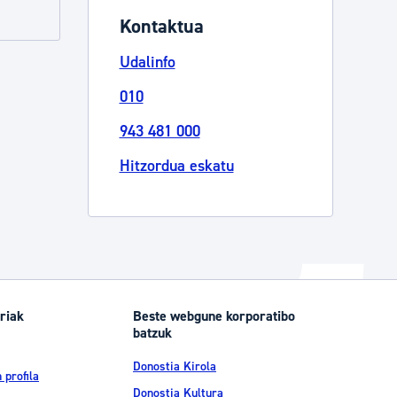
Kontaktua
Izapideen katalogoa
Udalinfo
Tramitaziorako laguntza
010
943 481 000
Hitzordua eskatu
riak
Beste webgune korporatibo
batzuk
Donostia Kirola
 profila
Donostia Kultura