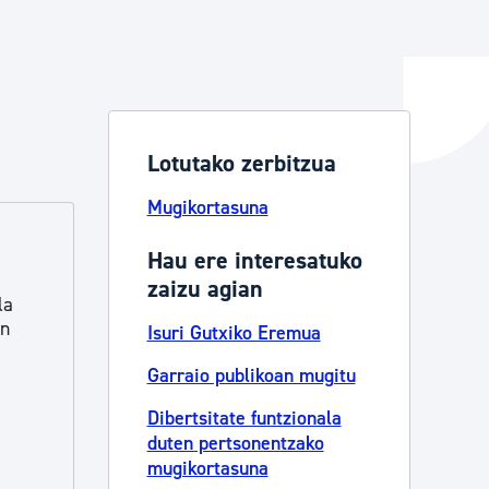
ta enplegua
Lotutako zerbitzua
ubideak eta bizikidetza
Mugikortasuna
Hau ere interesatuko
zaizu agian
la
an
Isuri Gutxiko Eremua
Garraio publikoan mugitu
Dibertsitate funtzionala
duten pertsonentzako
mugikortasuna