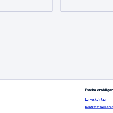
tea
Udal administrazioa
Iragarki ofizialen taula
Egutegi fiskala
enda
Gardentasun ataria
Esteka erabilgar
Lan-eskaintza
Kontratatzailearen