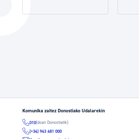
Hiria
Aktualita
Hiria orain
Albisteak
Hiria ezagutu
Abisuak
Etorkizuneko hiria
Kultur ag
Komunika zaitez Donostiako Udalarekin
(doan Donostiatik)
010
(+34) 943 481 000