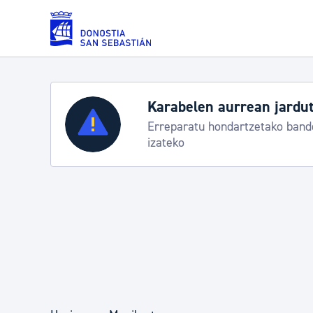
Eduki nagusira joan
Karabelen aurrean jardut
Zerbitzuak
Erreparatu hondartzetako bande
izateko
Errolda eta gai pertsonalak
Gizarte-zerbitzuak
Mugikortasuna