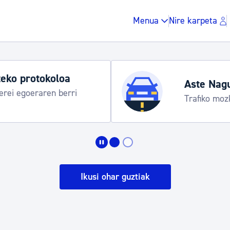
Menua
Nire karpeta
eko protokoloa
Aste Nag
rei egoeraren berri
Trafiko moz
Zergak eta isunak
Etxebizitza eta hirig
Ikusi ohar guztiak
Gune publikoa, ho