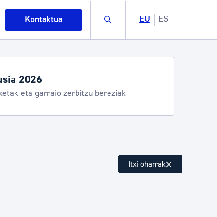
Buscar
EU
ES
Kontaktua
usia 2026
ketak eta garraio zerbitzu bereziak
intza
Itxi oharrak
ndakinak eta ingurumena