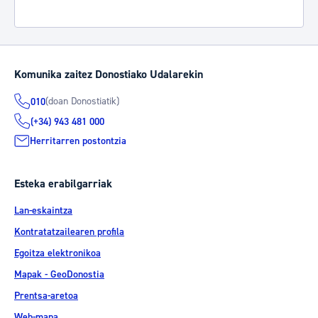
Komunika zaitez Donostiako Udalarekin
(doan Donostiatik)
010
(+34) 943 481 000
Herritarren postontzia
Esteka erabilgarriak
Lan-eskaintza
Kontratatzailearen profila
Egoitza elektronikoa
Mapak - GeoDonostia
Prentsa-aretoa
Web-mapa