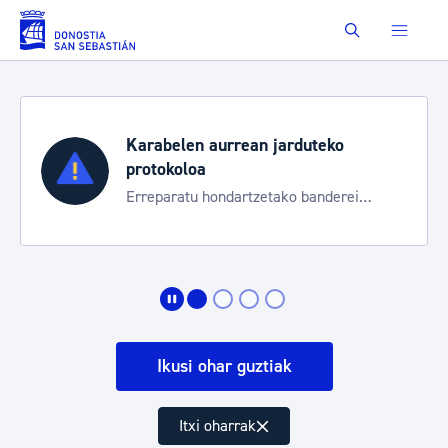
Eduki nagusira joan
Buscar
Karabelen aurrean jarduteko
protokoloa
Erreparatu hondartzetako banderei
egoeraren berri izateko
Ikusi ohar guztiak
Itxi oharrak