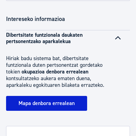
Intereseko informazioa
Dibertsitate funtzionala daukaten
pertsonentzako aparkalekua
Hiriak badu sistema bat, dibertsitate
funtzionala duten pertsonentzat gordetako
tokien
okupazioa denbora errealean
kontsultatzeko aukera ematen duena,
aparkaleku egokituaren bilaketa errazteko.
Mapa denbora errealean