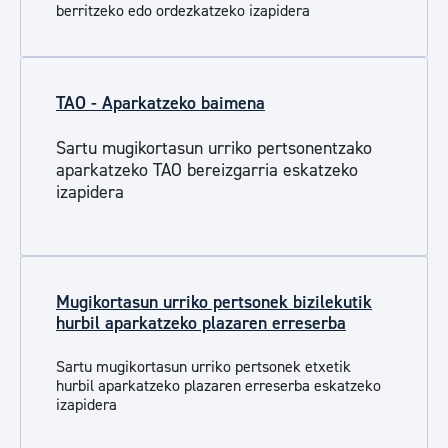
berritzeko edo ordezkatzeko izapidera
TAO - Aparkatzeko baimena
Sartu mugikortasun urriko pertsonentzako
aparkatzeko TAO bereizgarria eskatzeko
izapidera
Mugikortasun urriko pertsonek bizilekutik
hurbil aparkatzeko plazaren erreserba
Sartu mugikortasun urriko pertsonek etxetik
hurbil aparkatzeko plazaren erreserba eskatzeko
izapidera