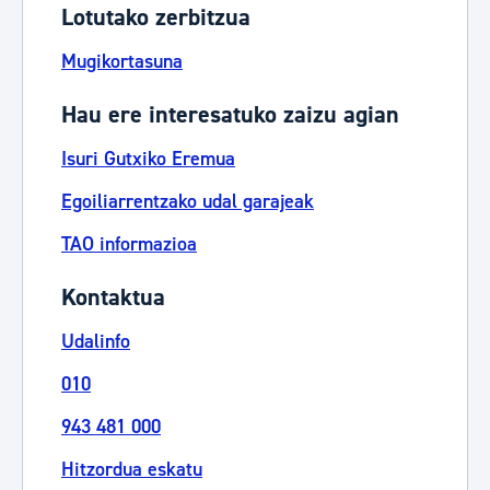
Lotutako zerbitzua
Mugikortasuna
Hau ere interesatuko zaizu agian
Isuri Gutxiko Eremua
Egoiliarrentzako udal garajeak
TAO informazioa
Kontaktua
Udalinfo
010
943 481 000
Hitzordua eskatu