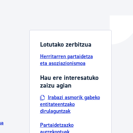
ta enplegua
Lotutako zerbitzua
ubideak eta bizikidetza
Herritarren partaidetza
eta asoziazionismoa
Hau ere interesatuko
zaizu agian
Irabazi asmorik gabeko
entitateentzako
dirulaguntzak
ua
Partaidetzazko
aurrekontuak