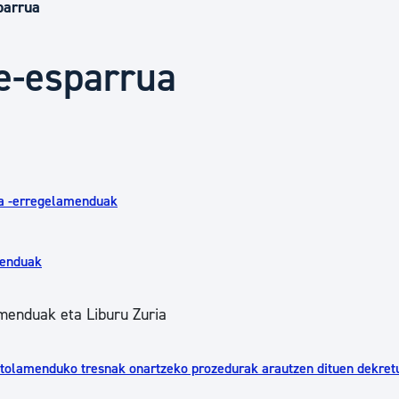
Euskara
parrua
ge-esparrua
Garapen ekonomikoa e
Berdintasuna, Giza Esk
eta -erregelamenduak
Kultura
menduak
Turismoa
menduak eta Liburu Zuria
ntolamenduko tresnak onartzeko prozedurak arautzen dituen dekret