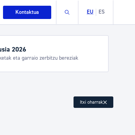
Buscar
EU
ES
Kontaktua
usia 2026
ketak eta garraio zerbitzu bereziak
intza
Itxi oharrak
ndakinak eta ingurumena