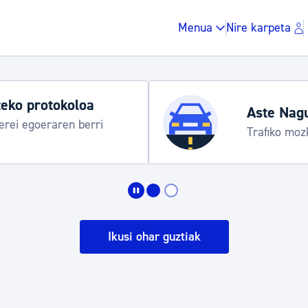
Menua
Nire karpeta
eko protokoloa
Aste Nag
rei egoeraren berri
Trafiko moz
Zergak eta isunak
Etxebizitza eta hirig
Ikusi ohar guztiak
Gune publikoa, ho