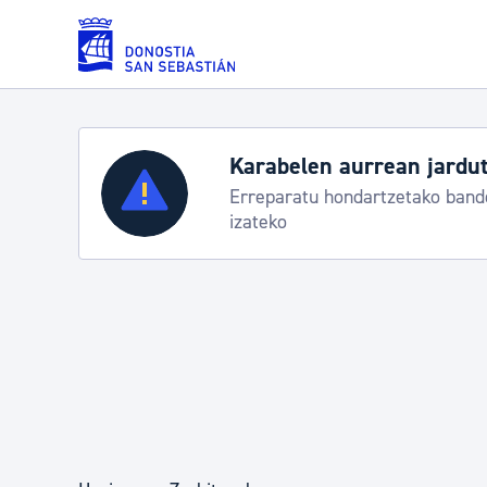
Eduki nagusira joan
Karabelen aurrean jardut
Zerbitzuak
Erreparatu hondartzetako bande
izateko
Errolda eta gai pertsonalak
Gizarte-zerbitzuak
Mugikortasuna