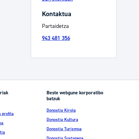
Izapideen katalogoa
Kontaktua
Partaidetza
Tramitaziorako laguntza
943 481 356
riak
Beste webgune korporatibo
batzuk
Donostia Kirola
 profila
Donostia Kultura
oa
Donostia Turismoa
tia
Donostia Sustapena