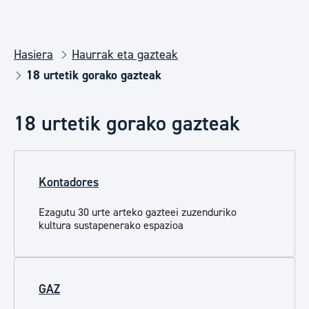
Hasiera
Haurrak eta gazteak
18 urtetik gorako gazteak
18 urtetik gorako gazteak
Kontadores
Ezagutu 30 urte arteko gazteei zuzenduriko
kultura sustapenerako espazioa
GAZ