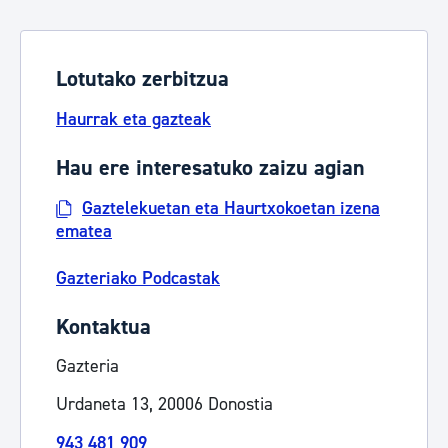
Lotutako zerbitzua
Haurrak eta gazteak
Hau ere interesatuko zaizu agian
Gaztelekuetan eta Haurtxokoetan izena
ematea
Gazteriako Podcastak
Kontaktua
Gazteria
Urdaneta 13, 20006 Donostia
943 481 909