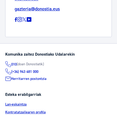
gazteria@donostia.eus
Komunika zaitez Donostiako Udalarekin
(doan Donostiatik)
010
(+34) 943 481 000
Herritarren postontzia
Esteka erabilgarriak
Lan-eskaintza
Kontratatzailearen profila