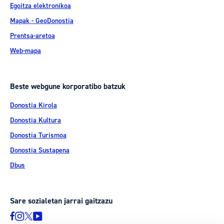
Egoitza elektronikoa
Mapak - GeoDonostia
Prentsa-aretoa
Web-mapa
Beste webgune korporatibo batzuk
Donostia Kirola
Donostia Kultura
Donostia Turismoa
Donostia Sustapena
Dbus
Sare sozialetan jarrai gaitzazu