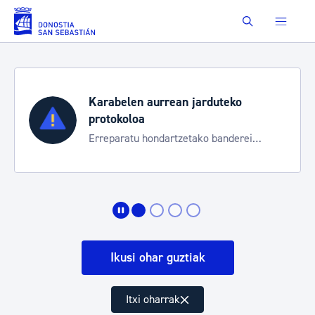
Eduki nagusira joan
Buscar
Karabelen aurrean jarduteko
protokoloa
Erreparatu hondartzetako banderei
egoeraren berri izateko
Ikusi ohar guztiak
Itxi oharrak