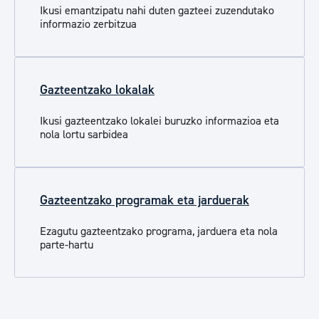
Ikusi emantzipatu nahi duten gazteei zuzendutako
informazio zerbitzua
Gazteentzako lokalak
Ikusi gazteentzako lokalei buruzko informazioa eta
nola lortu sarbidea
Gazteentzako programak eta jarduerak
Ezagutu gazteentzako programa, jarduera eta nola
parte-hartu