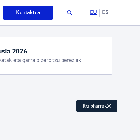
Buscar
EU
ES
Kontaktua
usia 2026
ketak eta garraio zerbitzu bereziak
intza
Itxi oharrak
ndakinak eta ingurumena