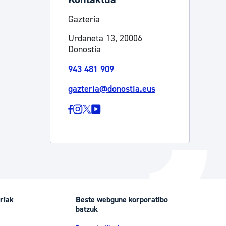
Izapideen katalogoa
Gazteria
Urdaneta 13, 20006
Donostia
Tramitaziorako laguntza
943 481 909
gazteria@donostia.eus
riak
Beste webgune korporatibo
batzuk