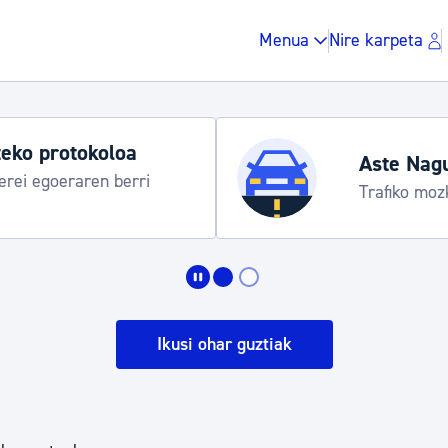
Menua
Nire karpeta
eko protokoloa
Aste Nag
rei egoeraren berri
Trafiko moz
Zergak eta isunak
Etxebizitza eta hirig
Ikusi ohar guztiak
Gune publikoa, ho