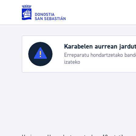
Eduki nagusira joan
Karabelen aurrean jardut
Zerbitzuak
Erreparatu hondartzetako bande
izateko
Errolda eta gai pertsonalak
Gizarte-zerbitzuak
Mugikortasuna