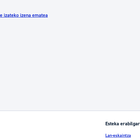
tea
Udal administrazioa
e izateko izena ematea
Iragarki ofizialen taula
Egutegi fiskala
enda
Gardentasun ataria
Esteka erabilgar
Lan-eskaintza