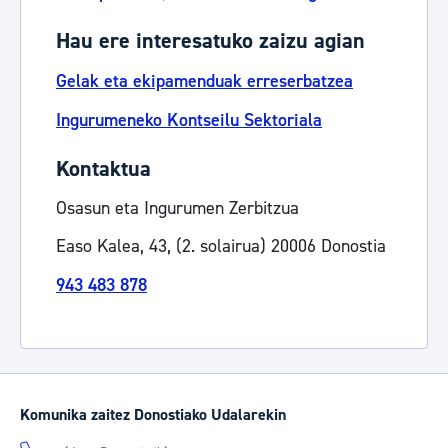
Hau ere interesatuko zaizu agian
Gelak eta ekipamenduak erreserbatzea
Ingurumeneko Kontseilu Sektoriala
Kontaktua
Osasun eta Ingurumen Zerbitzua
Easo Kalea, 43, (2. solairua) 20006 Donostia
943 483 878
Komunika zaitez Donostiako Udalarekin