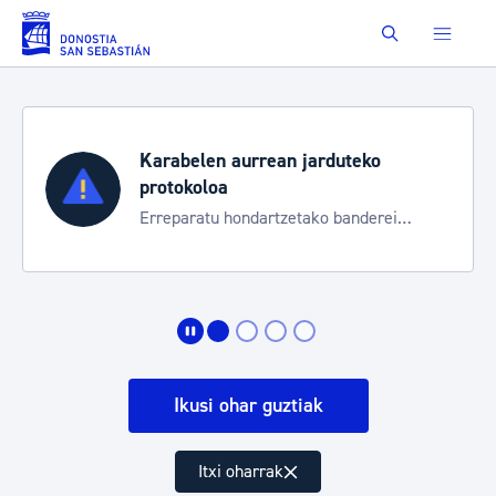
Eduki nagusira joan
Buscar
Karabelen aurrean jarduteko
protokoloa
Erreparatu hondartzetako banderei
egoeraren berri izateko
Ikusi ohar guztiak
Itxi oharrak