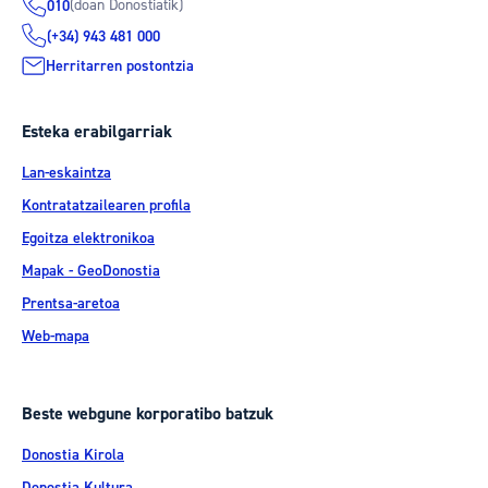
(doan Donostiatik)
010
(+34) 943 481 000
Herritarren postontzia
Esteka erabilgarriak
Lan-eskaintza
Kontratatzailearen profila
Egoitza elektronikoa
Mapak - GeoDonostia
Prentsa-aretoa
Web-mapa
Beste webgune korporatibo batzuk
Donostia Kirola
Donostia Kultura