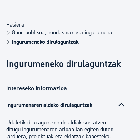
Hasiera
Gune publikoa, hondakinak eta ingurumena
Ingurumeneko dirulaguntzak
Ingurumeneko dirulaguntzak
Intereseko informazioa
Ingurumenaren aldeko dirulaguntzak
Udaletik dirulaguntzen deialdiak sustatzen
ditugu ingurumenaren arloan lan egiten duten
jarduera, proiektuak eta ekintzak babesteko.