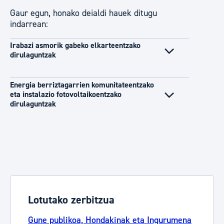
Gaur egun, honako deialdi hauek ditugu
indarrean:
Irabazi asmorik gabeko elkarteentzako
dirulaguntzak
Energia berriztagarrien komunitateentzako
eta instalazio fotovoltaikoentzako
dirulaguntzak
Lotutako zerbitzua
Gune publikoa, Hondakinak eta Ingurumena