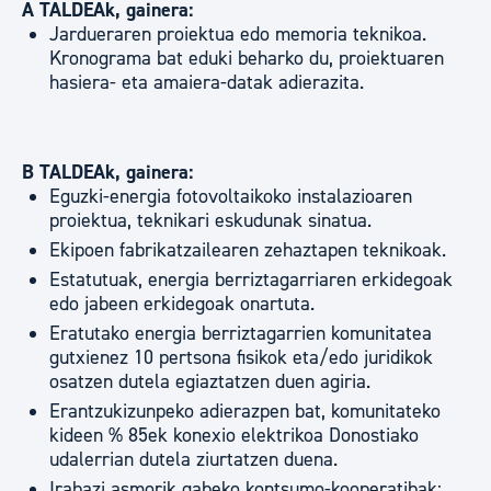
A TALDEAk, gainera:
Jardueraren proiektua edo memoria teknikoa.
Kronograma bat eduki beharko du, proiektuaren
hasiera- eta amaiera-datak adierazita.
B TALDEAk, gainera:
Eguzki-energia fotovoltaikoko instalazioaren
proiektua, teknikari eskudunak sinatua.
Ekipoen fabrikatzailearen zehaztapen teknikoak.
Estatutuak, energia berriztagarriaren erkidegoak
edo jabeen erkidegoak onartuta.
Eratutako energia berriztagarrien komunitatea
gutxienez 10 pertsona fisikok eta/edo juridikok
osatzen dutela egiaztatzen duen agiria.
Erantzukizunpeko adierazpen bat, komunitateko
kideen % 85ek konexio elektrikoa Donostiako
udalerrian dutela ziurtatzen duena.
Irabazi asmorik gabeko kontsumo-kooperatibak: