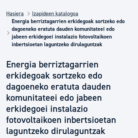
Hasiera
Izapideen katalogoa
Energia berriztagarrien erkidegoak sortzeko edo
dagoeneko eratuta dauden komunitateei edo
jabeen erkidegoei instalazio fotovoltaikoen
inbertsioetan laguntzeko dirulaguntzak
Energia berriztagarrien
erkidegoak sortzeko edo
dagoeneko eratuta dauden
komunitateei edo jabeen
erkidegoei instalazio
fotovoltaikoen inbertsioetan
laguntzeko dirulaguntzak