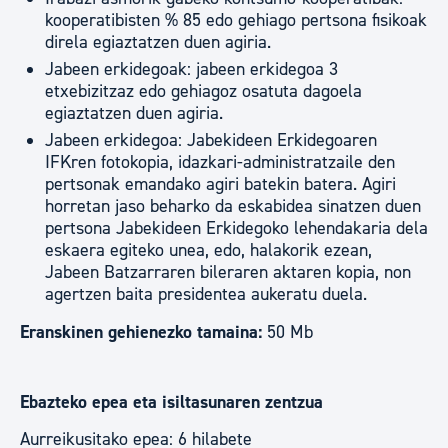
kooperatibisten % 85 edo gehiago pertsona fisikoak
direla egiaztatzen duen agiria.
Jabeen erkidegoak: jabeen erkidegoa 3
etxebizitzaz edo gehiagoz osatuta dagoela
egiaztatzen duen agiria.
Jabeen erkidegoa: Jabekideen Erkidegoaren
IFKren fotokopia, idazkari-administratzaile den
pertsonak emandako agiri batekin batera. Agiri
horretan jaso beharko da eskabidea sinatzen duen
pertsona Jabekideen Erkidegoko lehendakaria dela
eskaera egiteko unea, edo, halakorik ezean,
Jabeen Batzarraren bileraren aktaren kopia, non
agertzen baita presidentea aukeratu duela.
Eranskinen gehienezko tamaina:
50 Mb
Ebazteko epea eta isiltasunaren zentzua
Aurreikusitako epea: 6 hilabete