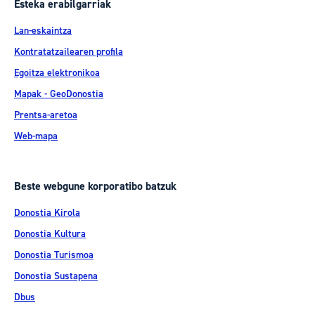
Esteka erabilgarriak
Lan-eskaintza
Kontratatzailearen profila
Egoitza elektronikoa
Mapak - GeoDonostia
Prentsa-aretoa
Web-mapa
Beste webgune korporatibo batzuk
Donostia Kirola
Donostia Kultura
Donostia Turismoa
Donostia Sustapena
Dbus