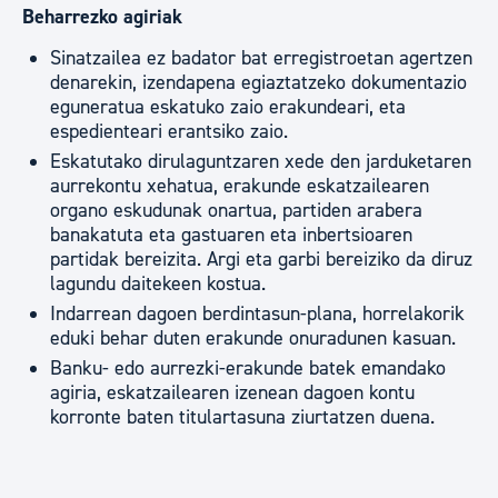
Beharrezko agiriak
Sinatzailea ez badator bat erregistroetan agertzen
denarekin, izendapena egiaztatzeko dokumentazio
eguneratua eskatuko zaio erakundeari, eta
espedienteari erantsiko zaio.
Eskatutako dirulaguntzaren xede den jarduketaren
aurrekontu xehatua, erakunde eskatzailearen
organo eskudunak onartua, partiden arabera
banakatuta eta gastuaren eta inbertsioaren
partidak bereizita. Argi eta garbi bereiziko da diruz
lagundu daitekeen kostua.
Indarrean dagoen berdintasun-plana, horrelakorik
eduki behar duten erakunde onuradunen kasuan.
Banku- edo aurrezki-erakunde batek emandako
agiria, eskatzailearen izenean dagoen kontu
korronte baten titulartasuna ziurtatzen duena.