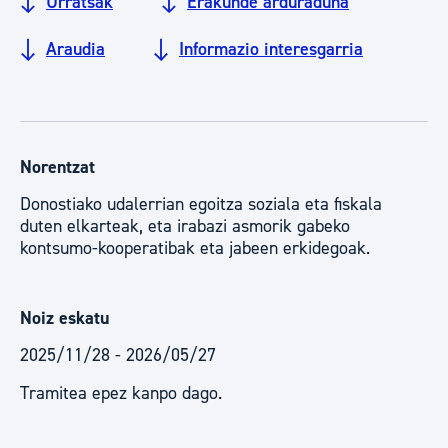
Urratsak
Erakunde arduraduna
Araudia
Informazio interesgarria
Norentzat
Donostiako udalerrian egoitza soziala eta fiskala
duten elkarteak, eta irabazi asmorik gabeko
kontsumo-kooperatibak eta jabeen erkidegoak.
Noiz eskatu
2025/11/28 - 2026/05/27
Tramitea epez kanpo dago.