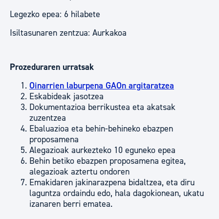
Legezko epea: 6 hilabete
Isiltasunaren zentzua: Aurkakoa
Prozeduraren urratsak
Oinarrien laburpena GAOn argitaratzea
Eskabideak jasotzea
Dokumentazioa berrikustea eta akatsak
zuzentzea
Ebaluazioa eta behin-behineko ebazpen
proposamena
Alegazioak aurkezteko 10 eguneko epea
Behin betiko ebazpen proposamena egitea,
alegazioak aztertu ondoren
Emakidaren jakinarazpena bidaltzea, eta diru
laguntza ordaindu edo, hala dagokionean, ukatu
izanaren berri ematea.