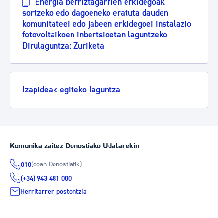
Energia berriztagarrien erkidegoak
sortzeko edo dagoeneko eratuta dauden
komunitateei edo jabeen erkidegoei instalazio
fotovoltaikoen inbertsioetan laguntzeko
Dirulaguntza: Zuriketa
Izapideak egiteko laguntza
Komunika zaitez Donostiako Udalarekin
(doan Donostiatik)
010
(+34) 943 481 000
Herritarren postontzia