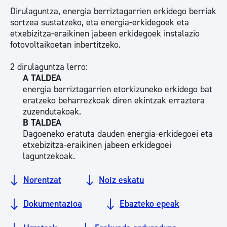
Dirulaguntza, energia berriztagarrien erkidego berriak
sortzea sustatzeko, eta energia-erkidegoek eta
etxebizitza-eraikinen jabeen erkidegoek instalazio
fotovoltaikoetan inbertitzeko.
2 dirulaguntza lerro:
A TALDEA
energia berriztagarrien etorkizuneko erkidego bat
eratzeko beharrezkoak diren ekintzak erraztera
zuzendutakoak.
B TALDEA
Dagoeneko eratuta dauden energia-erkidegoei eta
etxebizitza-eraikinen jabeen erkidegoei
laguntzekoak.
Norentzat
Noiz eskatu
Dokumentazioa
Ebazteko epeak