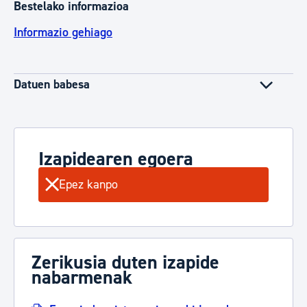
Bestelako informazioa
Informazio gehiago
Datuen babesa
Izapidearen egoera
Epez kanpo
Zerikusia duten izapide
nabarmenak