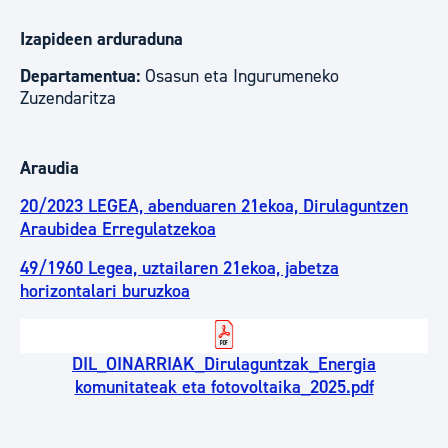
Izapideen arduraduna
Departamentua:
Osasun eta Ingurumeneko
Zuzendaritza
Araudia
20/2023 LEGEA, abenduaren 21ekoa, Dirulaguntzen
Araubidea Erregulatzekoa
49/1960 Legea, uztailaren 21ekoa, jabetza
horizontalari buruzkoa
DIL_OINARRIAK_Dirulaguntzak_Energia
komunitateak eta fotovoltaika_2025.pdf