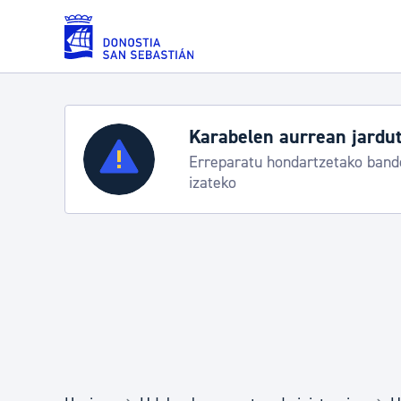
Eduki nagusira joan
Karabelen aurrean jardut
Zerbitzuak
Erreparatu hondartzetako bande
izateko
Errolda eta gai pertsonalak
Gizarte-zerbitzuak
Mugikortasuna