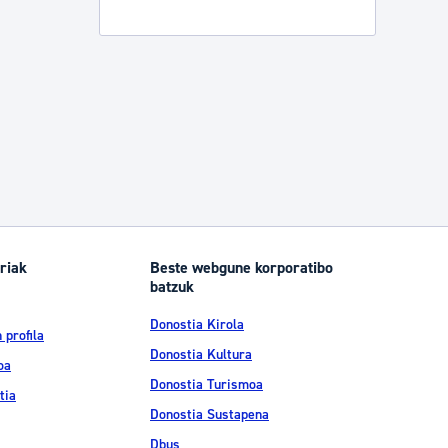
Izapideen katalogoa
Tramitaziorako laguntza
riak
Beste webgune korporatibo
batzuk
Donostia Kirola
 profila
Donostia Kultura
oa
Donostia Turismoa
tia
Donostia Sustapena
Dbus