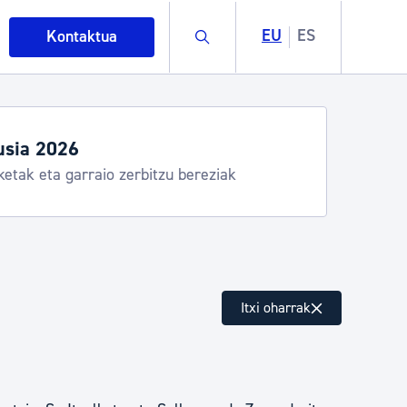
Buscar
EU
ES
Kontaktua
usia 2026
ketak eta garraio zerbitzu bereziak
intza
Itxi oharrak
ndakinak eta ingurumena