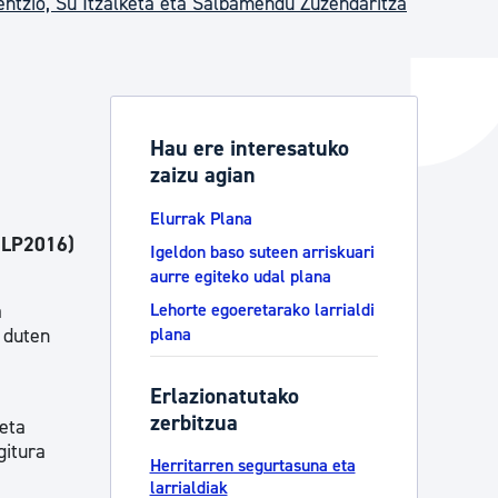
ntzio, Su Itzalketa eta Salbamendu Zuzendaritza
ta enplegua
Hau ere interesatuko
zaizu agian
ubideak eta bizikidetza
Elurrak Plana
DULP2016)
Igeldon baso suteen arriskuari
aurre egiteko udal plana
a
Lehorte egoeretarako larrialdi
 duten
plana
Erlazionatutako
zerbitzua
 eta
gitura
Herritarren segurtasuna eta
larrialdiak