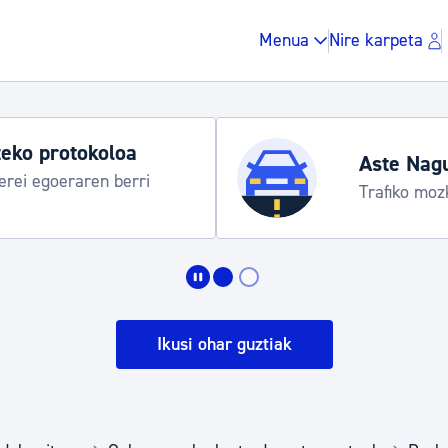
Menua
Nire karpeta
eko protokoloa
Aste Nag
rei egoeraren berri
Trafiko moz
Zergak eta isunak
Etxebizitza eta hirig
Ikusi ohar guztiak
Gune publikoa, ho