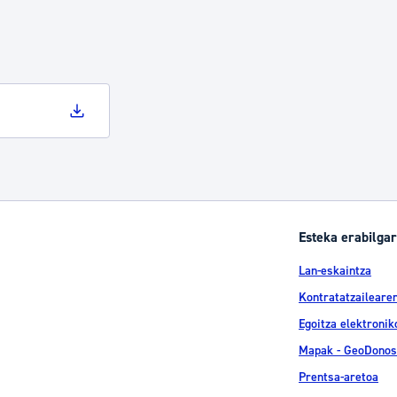
tea
Udal administrazioa
Iragarki ofizialen taula
Egutegi fiskala
enda
Gardentasun ataria
Esteka erabilgar
Lan-eskaintza
Kontratatzailearen
Egoitza elektronik
Mapak - GeoDonos
Prentsa-aretoa