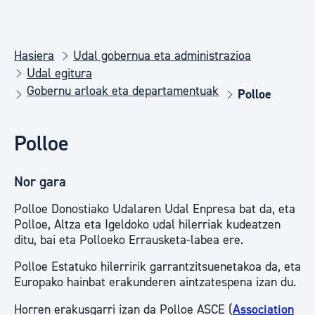
Hasiera
Udal gobernua eta administrazioa
Udal egitura
Gobernu arloak eta departamentuak
Polloe
Polloe
Nor gara
Polloe Donostiako Udalaren Udal Enpresa bat da, eta
Polloe, Altza eta Igeldoko udal hilerriak kudeatzen
ditu, bai eta Polloeko Errausketa-labea ere.
Polloe Estatuko hilerririk garrantzitsuenetakoa da, eta
Europako hainbat erakunderen aintzatespena izan du.
Horren erakusgarri izan da Polloe ASCE (
Association