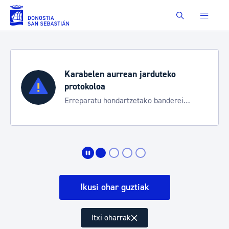
Eduki nagusira joan
Buscar
Karabelen aurrean jarduteko
protokoloa
Erreparatu hondartzetako banderei
egoeraren berri izateko
Ikusi ohar guztiak
Itxi oharrak