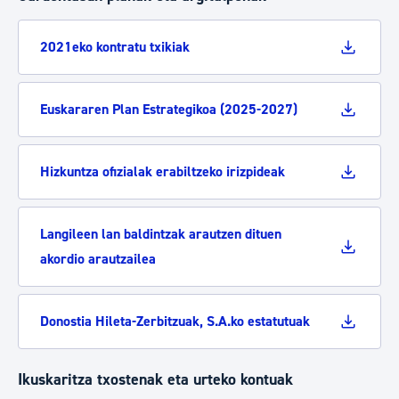
2021eko kontratu txikiak
Euskararen Plan Estrategikoa (2025-2027)
Hizkuntza ofizialak erabiltzeko irizpideak
Langileen lan baldintzak arautzen dituen
akordio arautzailea
Donostia Hileta-Zerbitzuak, S.A.ko estatutuak
Ikuskaritza txostenak eta urteko kontuak