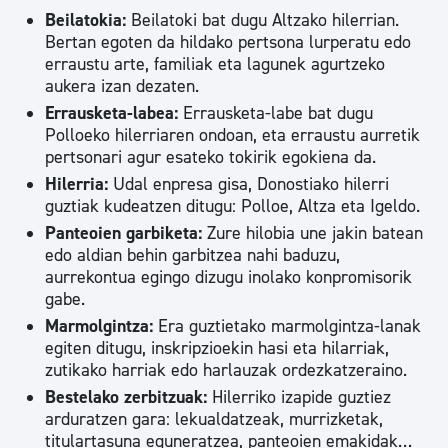
Beilatokia:
Beilatoki bat dugu Altzako hilerrian.
Bertan egoten da hildako pertsona lurperatu edo
erraustu arte, familiak eta lagunek agurtzeko
aukera izan dezaten.
Errausketa-labea:
Errausketa-labe bat dugu
Polloeko hilerriaren ondoan, eta erraustu aurretik
pertsonari agur esateko tokirik egokiena da.
Hilerria:
Udal enpresa gisa, Donostiako hilerri
guztiak kudeatzen ditugu: Polloe, Altza eta Igeldo.
Panteoien garbiketa:
Zure hilobia une jakin batean
edo aldian behin garbitzea nahi baduzu,
aurrekontua egingo dizugu inolako konpromisorik
gabe.
Marmolgintza:
Era guztietako marmolgintza-lanak
egiten ditugu, inskripzioekin hasi eta hilarriak,
zutikako harriak edo harlauzak ordezkatzeraino.
Bestelako zerbitzuak:
Hilerriko izapide guztiez
arduratzen gara: lekualdatzeak, murrizketak,
titulartasuna eguneratzea, panteoien emakidak…