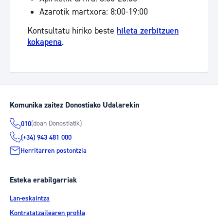
Azarotik martxora: 8:00-19:00
Kontsultatu hiriko beste
hileta zerbitzuen
kokapena
.
Komunika zaitez Donostiako Udalarekin
(doan Donostiatik)
010
(+34) 943 481 000
Herritarren postontzia
Esteka erabilgarriak
Lan-eskaintza
Kontratatzailearen profila