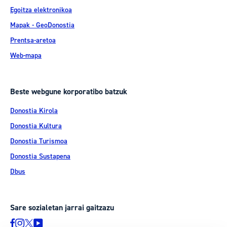
Egoitza elektronikoa
Mapak - GeoDonostia
Prentsa-aretoa
Web-mapa
Beste webgune korporatibo batzuk
Donostia Kirola
Donostia Kultura
Donostia Turismoa
Donostia Sustapena
Dbus
Sare sozialetan jarrai gaitzazu