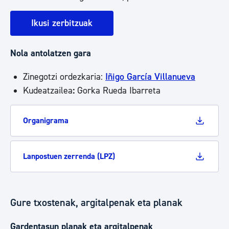
Ikusi zerbitzuak
Nola antolatzen gara
Zinegotzi ordezkaria:
Iñigo García Villanueva
Kudeatzailea
:
Gorka Rueda Ibarreta
Organigrama
Lanpostuen zerrenda (LPZ)
Gure txostenak, argitalpenak eta planak
Gardentasun planak eta argitalpenak