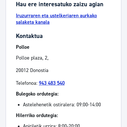
Hau ere interesatuko zaizu agian
Iruzurraren eta ustelkeriaren aurkako
salaketa kanala
Kontaktua
Polloe
Polloe plaza, 2,
20012 Donostia
Telefonoa:
943 483 540
Bulegoko ordutegia:
Astelehenetik ostiralera: 09:00-14:00
Hilerriko ordutegia:
Apiriletik urrira: 8:00-20:00