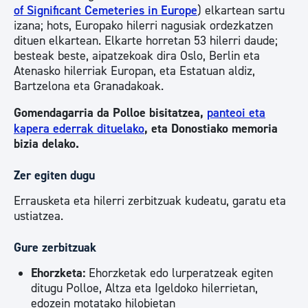
of Significant Cemeteries in Europe
) elkartean sartu
izana; hots, Europako hilerri nagusiak ordezkatzen
dituen elkartean. Elkarte horretan 53 hilerri daude;
besteak beste, aipatzekoak dira Oslo, Berlin eta
Atenasko hilerriak Europan, eta Estatuan aldiz,
Bartzelona eta Granadakoak.
Gomendagarria da Polloe bisitatzea,
panteoi eta
kapera ederrak dituelako
, eta Donostiako memoria
bizia delako.
Zer egiten dugu
Errausketa eta hilerri zerbitzuak kudeatu, garatu eta
ustiatzea.
Gure zerbitzuak
Ehorzketa:
Ehorzketak edo lurperatzeak egiten
ditugu Polloe, Altza eta Igeldoko hilerrietan,
edozein motatako hilobietan