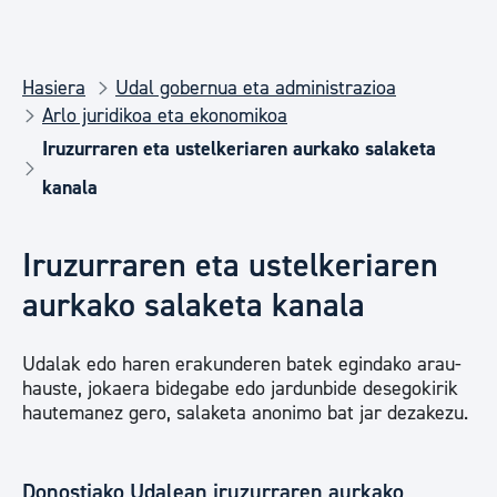
Hasiera
Udal gobernua eta administrazioa
Arlo juridikoa eta ekonomikoa
Iruzurraren eta ustelkeriaren aurkako salaketa
kanala
Iruzurraren eta ustelkeriaren
aurkako salaketa kanala
Udalak edo haren erakunderen batek egindako arau-
hauste, jokaera bidegabe edo jardunbide desegokirik
hautemanez gero, salaketa anonimo bat jar dezakezu.
Donostiako Udalean iruzurraren aurkako