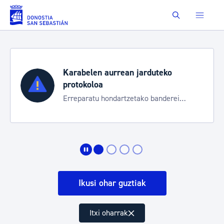
Eduki nagusira joan
Buscar
Karabelen aurrean jarduteko
protokoloa
Erreparatu hondartzetako banderei
egoeraren berri izateko
Ikusi ohar guztiak
Itxi oharrak