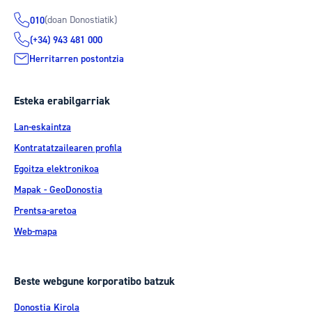
(doan Donostiatik)
010
(+34) 943 481 000
Herritarren postontzia
Esteka erabilgarriak
Lan-eskaintza
Kontratatzailearen profila
Egoitza elektronikoa
Mapak - GeoDonostia
Prentsa-aretoa
Web-mapa
Beste webgune korporatibo batzuk
Donostia Kirola