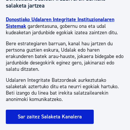
salaketa jartzea
Donostiako Udalaren Integritate Instituzionalaren
Sistemak
gardentasuna, gobernu ona eta udal
kudeaketan jardunbide egokiak izatea zaintzen ditu.
Bere estrategiaren barruan, kanal hau jartzen du
pertsona guztien eskura, Udalak edo haren
erakunderen batek arau-hauste, jokaera bidegabe edo
jardunbide desegokirik eginez gero, jakinarazi edo
salatu ditzaten.
Udalaren Integritate Batzordeak aurkeztutako
salaketak aztertuko ditu eta neurri egokiak hartuko.
Beti izango du linea bat irekita salatzailearekin
anonimoki komunikatzeko.
Sar zaitez Salaketa Kanalera