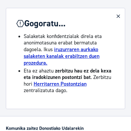
Gogoratu...
Salaketak konfidentzialak direla eta
anonimotasuna erabat bermatuta
dagoela. Ikus
iruzurraren aurkako
salaketen kanalak erabiltzen duen
prozedura.
Eta ez ahaztu
zerbitzu hau ez dela kexa
eta iradokizunen postontzi bat
. Zerbitzu
hori
Herritarren Postontzian
zentralizatuta dago.
Komunika zaitez Donostiako Udalarekin