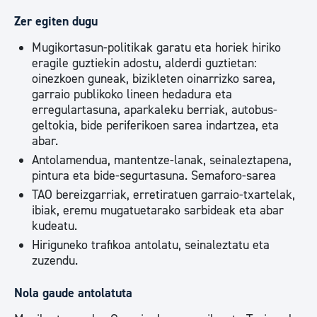
Zer egiten dugu
​​​​​​​Mugikortasun-politikak garatu eta horiek hiriko
eragile guztiekin adostu, alderdi guztietan:
oinezkoen guneak, bizikleten oinarrizko sarea,
garraio publikoko lineen hedadura eta
erregulartasuna, aparkaleku berriak, autobus-
geltokia, bide periferikoen sarea indartzea, eta
abar.
Antolamendua, mantentze-lanak, seinaleztapena,
pintura eta bide-segurtasuna. Semaforo-sarea
TAO bereizgarriak, erretiratuen garraio-txartelak,
ibiak, eremu mugatuetarako sarbideak eta abar
kudeatu.
Hiriguneko trafikoa antolatu, seinaleztatu eta
zuzendu.
Nola gaude antolatuta