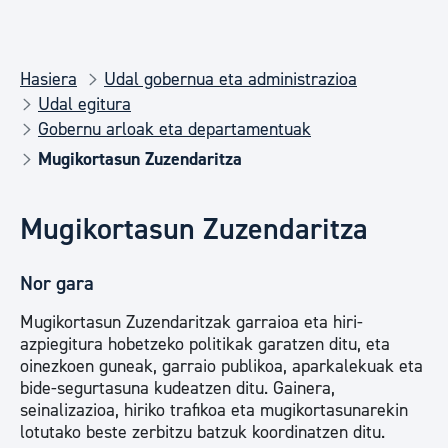
Hasiera
Udal gobernua eta administrazioa
Udal egitura
Gobernu arloak eta departamentuak
Mugikortasun Zuzendaritza
Mugikortasun Zuzendaritza
Nor gara
Mugikortasun Zuzendaritzak garraioa eta hiri-
azpiegitura hobetzeko politikak garatzen ditu, eta
oinezkoen guneak, garraio publikoa, aparkalekuak eta
bide-segurtasuna kudeatzen ditu. Gainera,
seinalizazioa, hiriko trafikoa eta mugikortasunarekin
lotutako beste zerbitzu batzuk koordinatzen ditu.