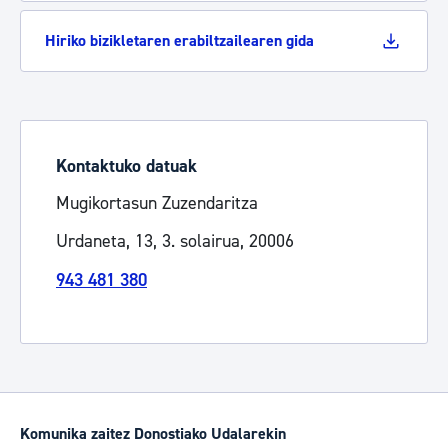
Hiriko bizikletaren erabiltzailearen gida
Kontaktuko datuak
Mugikortasun Zuzendaritza
Urdaneta, 13, 3. solairua, 20006
943 481 380
Komunika zaitez Donostiako Udalarekin