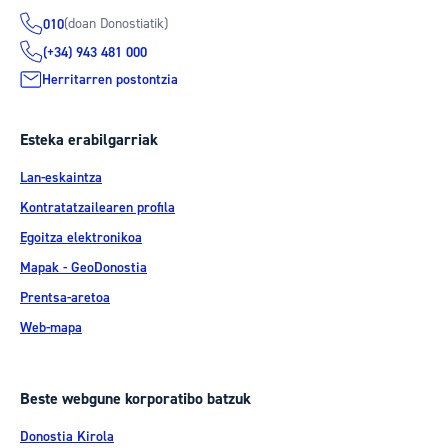
(doan Donostiatik)
010
(+34) 943 481 000
Herritarren postontzia
Esteka erabilgarriak
Lan-eskaintza
Kontratatzailearen profila
Egoitza elektronikoa
Mapak - GeoDonostia
Prentsa-aretoa
Web-mapa
Beste webgune korporatibo batzuk
Donostia Kirola