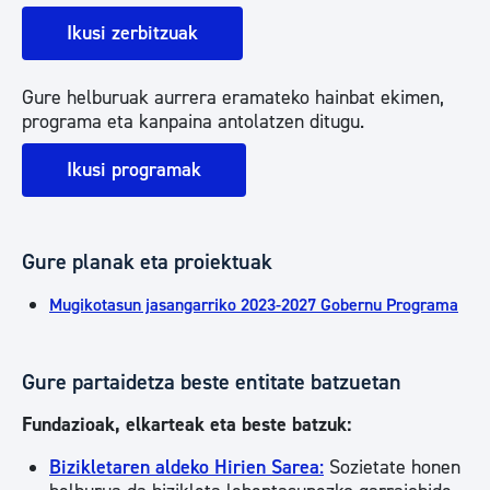
Ikusi zerbitzuak
Gure helburuak aurrera eramateko hainbat ekimen,
programa eta kanpaina antolatzen ditugu.
Ikusi programak
Gure planak eta proiektuak
Mugikotasun jasangarriko 2023-2027 Gobernu Programa
Gure partaidetza beste entitate batzuetan
Fundazioak, elkarteak eta beste batzuk:
Bizikletaren aldeko Hirien Sarea:
Sozietate honen