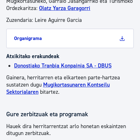
Mugikortasuneko, Garraio Jasangarriko eta Turismoko
Ordezkaritza:
Olatz Yarza Garagorri
Zuzendaria: Leire Aguirre Garcia
Organigrama
Atxikitako erakundeak
Donostiako Tranbia Konpainia SA - DBUS
Gainera, herritarren eta elkarteen parte-hartzea
sustatzen dugu
Mugikortasunaren Kontseilu
Sektorialaren
bitartez.
Gure zerbitzuak eta programak
Hauek dira herritarrentzat arlo honetan eskaintzen
ditugun zerbitzuak.