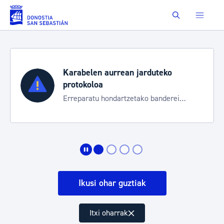
Eduki nagusira joan
Buscar
Karabelen aurrean jarduteko
protokoloa
Erreparatu hondartzetako banderei
egoeraren berri izateko
Ikusi ohar guztiak
Itxi oharrak