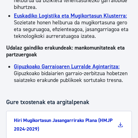
helburua da bizikleta lehentasunezko garraiobide
bihurtzea.
Euskadiko Logistika eta Mugikortasun Klusterra:
Sozietate honen helburua da mugikortasuna gero
eta seguruagoa, efizienteagoa, jasangarriagoa eta
teknologikoki aurreratuagoa izatea.
Udalaz gaindiko erakundeak: mankomunitateak eta
partzuergoak
Gipuzkoako Garraioaren Lurralde Agintaritza:
Gipuzkoako bidaiarien garraio-zerbitzua hobetzen
saiatzeko erakunde publikoek sortutako tresna.
Gure txostenak eta argitalpenak
Hiri Mugikortasun Jasangarrirako Plana (HMJP
2024-2029)