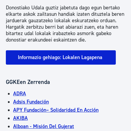
Donostiako Udala guztiz jabetuta dago egun bertako
elkarte askok zailtasun handiak izaten dituztela beren
jarduerak gauzatzeko lokalak eskuratzeko orduan.
Hargatik zerbitzu berri bat abiarazi zuen, eta haren
bitartez udal lokalak irabazteko asmorik gabeko
donostiar erakundeei eskaintzen die.
Informazio gehiago: Lokalen Lagapena
GGKEen Zerrenda
ADRA
Adsis Fundación
APY Fundación– Solidaridad En Acción
AKIBA
Alboan - Misión Del Gujerat