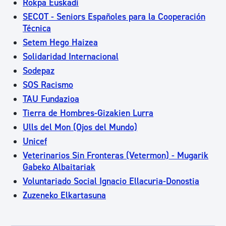
Rokpa Euskadi
SECOT - Seniors Españoles para la Cooperación
Técnica
Setem Hego Haizea
Solidaridad Internacional
Sodepaz
SOS Racismo
TAU Fundazioa
Tierra de Hombres-Gizakien Lurra
Ulls del Mon (Ojos del Mundo)
Unicef
Veterinarios Sin Fronteras (Vetermon) - Mugarik
Gabeko Albaitariak
Voluntariado Social Ignacio Ellacuria-Donostia
Zuzeneko Elkartasuna