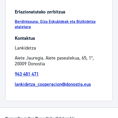
Erlazionatutako zerbitzua
Berdintasuna, Giza Eskubideak eta Bizikidetza
ataletara
Kontaktua
Lankidetza
Aiete Jauregia. Aiete pasealekua, 65, 1º,
20009 Donostia
943 481 471
lankidetza_cooperacion@donostia.eus