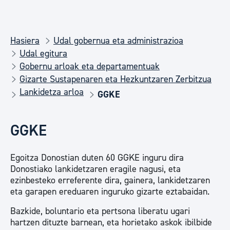
Hasiera
Udal gobernua eta administrazioa
Udal egitura
Gobernu arloak eta departamentuak
Gizarte Sustapenaren eta Hezkuntzaren Zerbitzua
Lankidetza arloa
GGKE
GGKE
Egoitza Donostian duten 60 GGKE inguru dira
Donostiako lankidetzaren eragile nagusi, eta
ezinbesteko erreferente dira, gainera, lankidetzaren
eta garapen ereduaren inguruko gizarte eztabaidan.
Bazkide, boluntario eta pertsona liberatu ugari
hartzen dituzte barnean, eta horietako askok ibilbide