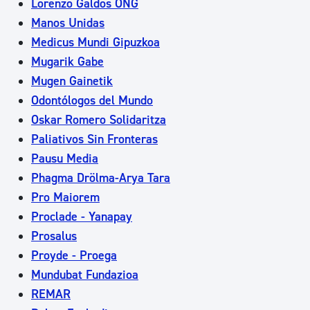
Lorenzo Galdos ONG
Manos Unidas
Medicus Mundi Gipuzkoa
Mugarik Gabe
Mugen Gainetik
Odontólogos del Mundo
Oskar Romero Solidaritza
Paliativos Sin Fronteras
Pausu Media
Phagma Drölma-Arya Tara
Pro Maiorem
Proclade - Yanapay
Prosalus
Proyde - Proega
Mundubat Fundazioa
REMAR