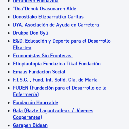
Derandein Fundazioa
"Doa"Denok Osasunaren Alde
Donostiako Elizbarrutiko Caritas
DYA. Asociación de Ayuda en Carretera
Drukpa Dön Gyü
E&D, Educación y Deporte para el Desarrollo
Elkartea
Economistas Sin Fronteras
Etiopiautopia Fundazioa Tikal Fundación
Emaus Fundacion Social
F.I.S.C. , Fund. Int. Solid. Cía. de María
FUDEN (Fundación para el Desarrollo ee la
Enfermería)
Fundación Haurralde
Gala (Gazte Laguntzaileak / Jóvenes
Cooperantes)
Garapen Bidean