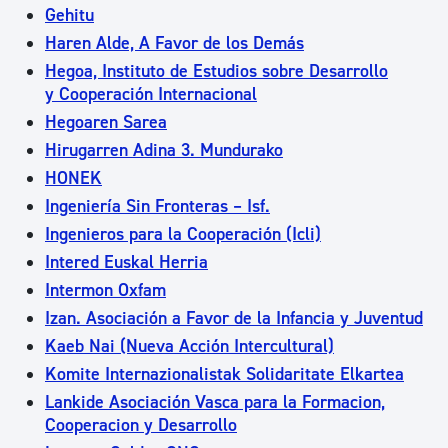
Gehitu
Haren Alde, A Favor de los Demás
Hegoa, Instituto de Estudios sobre Desarrollo
y Cooperación Internacional
Hegoaren Sarea
Hirugarren Adina 3. Mundurako
HONEK
Ingeniería Sin Fronteras – Isf.
Ingenieros para la Cooperación (Icli)
Intered Euskal Herria
Intermon Oxfam
Izan. Asociación a Favor de la Infancia y Juventud
Kaeb Nai (Nueva Acción Intercultural)
Komite Internazionalistak Solidaritate Elkartea
Lankide Asociación Vasca para la Formacion,
Cooperacion y Desarrollo