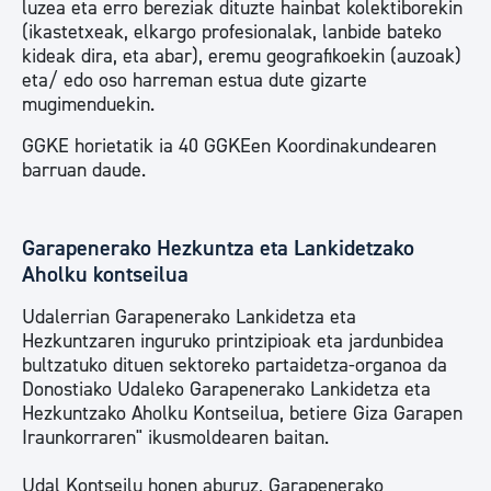
luzea eta erro bereziak dituzte hainbat kolektiborekin
(ikastetxeak, elkargo profesionalak, lanbide bateko
kideak dira, eta abar), eremu geografikoekin (auzoak)
eta/ edo oso harreman estua dute gizarte
mugimenduekin.
GGKE horietatik ia 40 GGKEen Koordinakundearen
barruan daude.
Garapenerako Hezkuntza eta Lankidetzako
Aholku kontseilua
Udalerrian Garapenerako Lankidetza eta
Hezkuntzaren inguruko printzipioak eta jardunbidea
bultzatuko dituen sektoreko partaidetza-organoa da
Donostiako Udaleko Garapenerako Lankidetza eta
Hezkuntzako Aholku Kontseilua, betiere Giza Garapen
Iraunkorraren" ikusmoldearen baitan.
Udal Kontseilu honen aburuz, Garapenerako