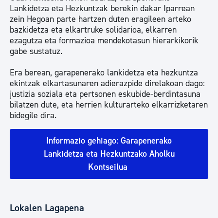
Lankidetza eta Hezkuntzak berekin dakar Iparrean
zein Hegoan parte hartzen duten eragileen arteko
bazkidetza eta elkartruke solidarioa, elkarren
ezagutza eta formazioa mendekotasun hierarkikorik
gabe sustatuz.
Era berean, garapenerako lankidetza eta hezkuntza
ekintzak elkartasunaren adierazpide direlakoan dago:
justizia soziala eta pertsonen eskubide-berdintasuna
bilatzen dute, eta herrien kulturarteko elkarrizketaren
bidegile dira.
Informazio gehiago: Garapenerako
Lankidetza eta Hezkuntzako Aholku
Kontseilua
Lokalen Lagapena