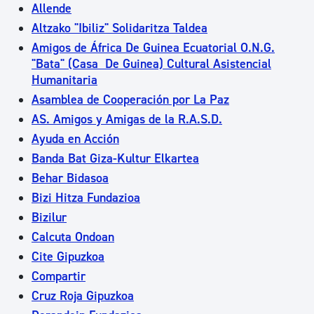
Allende
Altzako "Ibiliz" Solidaritza Taldea
Amigos de África De Guinea Ecuatorial O.N.G.
"Bata" (Casa De Guinea) Cultural Asistencial
Humanitaria
Asamblea de Cooperación por La Paz
AS. Amigos y Amigas de la R.A.S.D.
Ayuda en Acción
Banda Bat Giza-Kultur Elkartea
Behar Bidasoa
Bizi Hitza Fundazioa
Bizilur
Calcuta Ondoan
Cite Gipuzkoa
Compartir
Cruz Roja Gipuzkoa