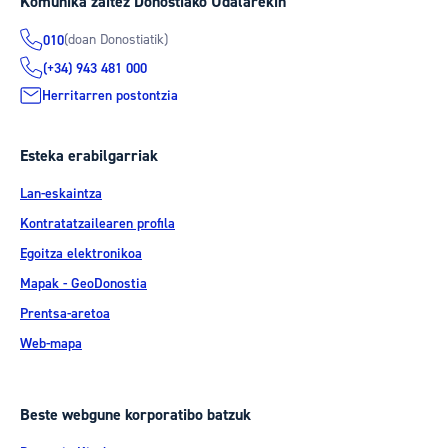
Komunika zaitez Donostiako Udalarekin
(doan Donostiatik)
010
(+34) 943 481 000
Herritarren postontzia
Esteka erabilgarriak
Lan-eskaintza
Kontratatzailearen profila
Egoitza elektronikoa
Mapak - GeoDonostia
Prentsa-aretoa
Web-mapa
Beste webgune korporatibo batzuk