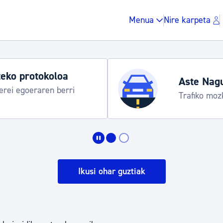
Menua
Nire karpeta
eko protokoloa
Aste Nag
rei egoeraren berri
Trafiko moz
Zergak eta isunak
Etxebizitza eta hirig
Ikusi ohar guztiak
Gune publikoa, ho