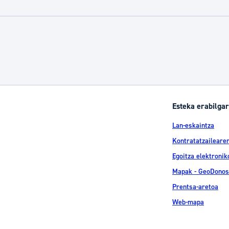
Esteka erabilgar
Lan-eskaintza
Kontratatzailearen
Egoitza elektronik
Mapak - GeoDonos
Prentsa-aretoa
Web-mapa