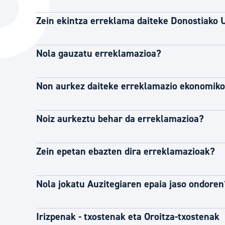
Hiria
Aktualita
Zein ekintza erreklama daiteke Donostiako 
Hiria orain
Albisteak
Hiria ezagutu
Abisuak
Nola gauzatu erreklamazioa?
Etorkizuneko hiria
Kultur ag
Non aurkez daiteke erreklamazio ekonomiko
Noiz aurkeztu behar da erreklamazioa?
Zein epetan ebazten dira erreklamazioak?
Nola jokatu Auzitegiaren epaia jaso ondoren
Irizpenak - txostenak eta Oroitza-txostenak