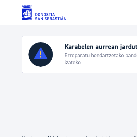
Eduki nagusira joan
Karabelen aurrean jardut
Zerbitzuak
Erreparatu hondartzetako bande
izateko
Errolda eta gai pertsonalak
Gizarte-zerbitzuak
Mugikortasuna