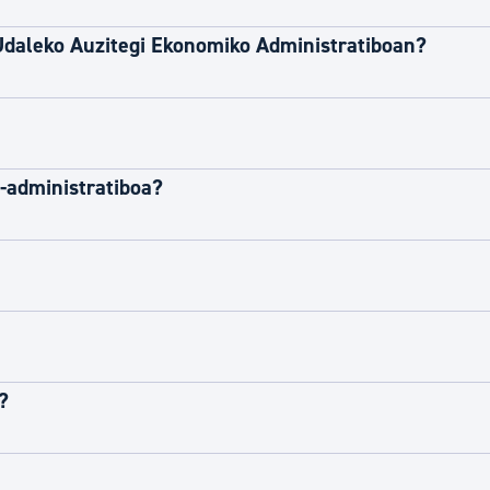
tea
Udal administrazioa
Udaleko Auzitegi Ekonomiko Administratiboan?
Iragarki ofizialen taula
Egutegi fiskala
enda
Gardentasun ataria
-administratiboa?
?