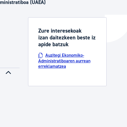
ministratiboa (UAEA)
ta enplegua
Zure interesekoak
izan daitezkeen beste iz
apide batzuk
ubideak eta bizikidetza
Auzitegi Ekonomiko-
Administratiboaren aurrean
erreklamatzea