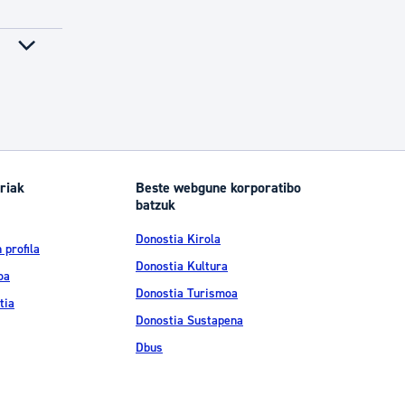
riak
Beste webgune korporatibo
batzuk
Donostia Kirola
 profila
Donostia Kultura
oa
Donostia Turismoa
tia
Donostia Sustapena
Dbus