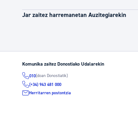
Jar zaitez harremanetan Auzitegiarekin
Komunika zaitez Donostiako Udalarekin
(doan Donostiatik)
010
(+34) 943 481 000
Herritarren postontzia