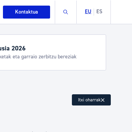
Buscar
EU
ES
Kontaktua
usia 2026
ketak eta garraio zerbitzu bereziak
intza
Itxi oharrak
ndakinak eta ingurumena