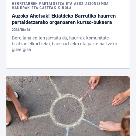
HERRITARREN PARTAIDETZA ETA ASOZIAZIONISMOA
HAURRAK ETA GAZTEAK KIROLA
Auzoko Ahotsak! Ekialdeko Barrutiko haurren
partaidetzarako organoaren kurtso-bukaera
2026/06/26
Bere lana egiten jarraitu du, haurrak komunitate-
bizitzan elkartzeko, hausnartzeko eta parte hartzeko
gune gisa