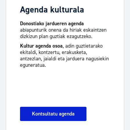
Agenda kulturala
Donostiako jardueren agenda
abiapunturik onena da hiriak eskaintzen
dizkizun plan guztiak ezagutzeko.
Kultur agenda osoa
, adin guztietarako
ekitaldi, kontzertu, erakusketa,
antzezlan, jaialdi eta jarduera nagusiekin
eguneratua.
Kontsultatu agenda