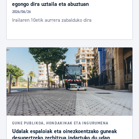
egongo dira uztaila eta abuztuan
2026/06/26
Irailaren 10etik aurrera zabalduko dira
GUNE PUBLIKOA, HONDAKINAK ETA INGURUMENA
Udalak espaloiak eta oinezkoentzako guneak
desugertzeko zerbitzua indartuko du udan