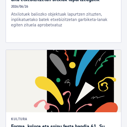
2026/06/26
Atxilotuek baliozko objektuak lapurtzen zituzten,
inplikatuetako batek etxebizitzetan garbiketa-lanak
egiten zituela aprobetxatuz
KULTURA
Forma, kolore eta soinu festa handia 61. Su