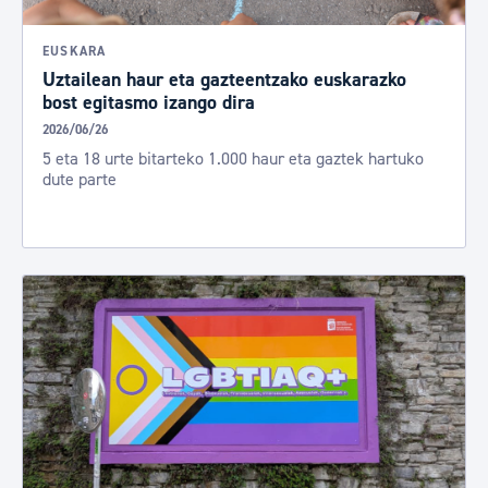
EUSKARA
Uztailean haur eta gazteentzako euskarazko
bost egitasmo izango dira
2026/06/26
5 eta 18 urte bitarteko 1.000 haur eta gaztek hartuko
dute parte