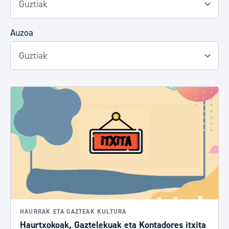
Auzoa
HAURRAK ETA GAZTEAK KULTURA
Haurtxokoak, Gaztelekuak eta Kontadores itxita