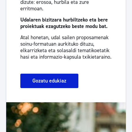
dizute: erosoa, hurbila eta zure
erritmoan.
Udalaren bizitzara hurbiltzeko eta bere
proiektuak ezagutzeko beste modu bat.
Atal honetan, udal sailen proposamenak
soinu-formatuan aurkituko dituzu,
elkarrizketa eta solasaldi tematikoetatik
hasi eta informazio-kapsula txikietaraino.
Gozatu edukiaz