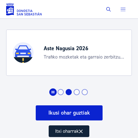
Eduki nagusira joan
Buscar
Aste Nagusia 2026
Trafiko mozketak eta garraio zerbitzu
bereziak
Ikusi ohar guztiak
Itxi oharrak