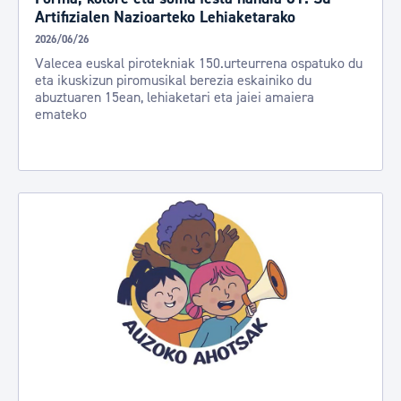
Artifizialen Nazioarteko Lehiaketarako
2026/06/26
Valecea euskal pirotekniak 150.urteurrena ospatuko du
eta ikuskizun piromusikal berezia eskainiko du
abuztuaren 15ean, lehiaketari eta jaiei amaiera
emateko