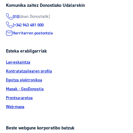
Komunika zaitez Donostiako Udalarekin
(doan Donostiatik)
010
(+34) 943 481 000
Herritarren postontzia
Esteka erabilgarriak
Lan-eskaintza
Kontratatzailearen profila
Egoitza elektronikoa
Mapak - GeoDonostia
Prentsa-aretoa
Web-mapa
Beste webgune korporatibo batzuk