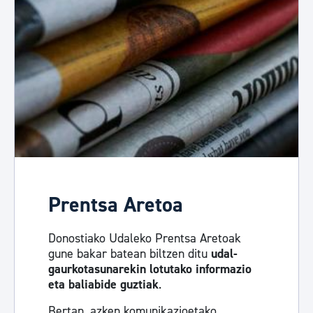
Prentsa Aretoa
Donostiako Udaleko Prentsa Aretoak
gune bakar batean biltzen ditu
udal-
gaurkotasunarekin lotutako informazio
eta baliabide guztiak
.
Bertan, azken komunikazioetako