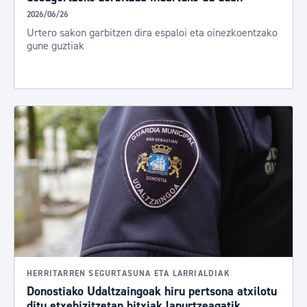
2026/06/26
Urtero sakon garbitzen dira espaloi eta oinezkoentzako
gune guztiak
HERRITARREN SEGURTASUNA ETA LARRIALDIAK
Donostiako Udaltzaingoak hiru pertsona atxilotu
ditu etxebizitzetan bitxiak lapurtzeagatik