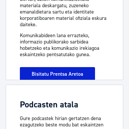
materiala deskargatu, zuzeneko
emanaldietara sartu eta identitate
korporatiboaren material ofiziala eskura
daiteke.
Komunikabideen lana errazteko,
informazio publikorako sarbidea
hobetzeko eta komunikazio irekiagoa
eskaintzeko pentsatutako gunea.
Bisitatu Prentsa Aretoa
Podcasten atala
Gure podcastek hirian gertatzen dena
ezagutzeko beste modu bat eskaintzen