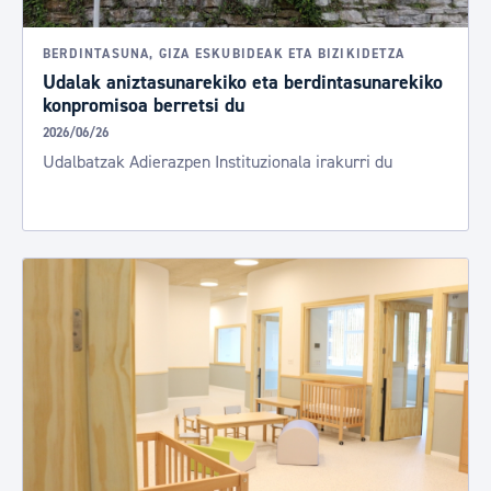
BERDINTASUNA, GIZA ESKUBIDEAK ETA BIZIKIDETZA
Udalak aniztasunarekiko eta berdintasunarekiko
konpromisoa berretsi du
2026/06/26
Udalbatzak Adierazpen Instituzionala irakurri du