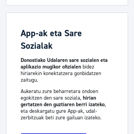
App-ak eta Sare
Sozialak
Donostiako Udalaren sare sozialen eta
aplikazio mugikor ofizialen
bidez
hiriarekin konektatzera gonbidatzen
zaitugu.
Aukeratu zure beharretara ondoen
egokitzen den sare soziala,
hirian
gertatzen den guztiaren berri izateko
,
eta deskargatu gure App-ak, udal-
zerbitzuak beti zure gailuan izateko.