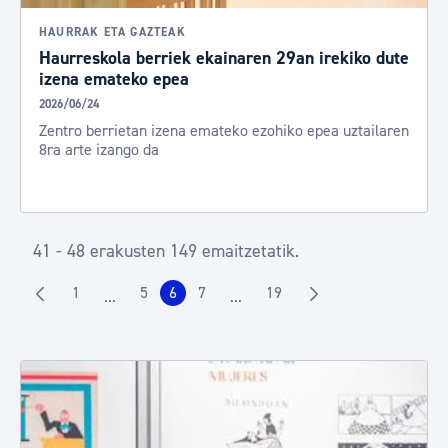
HAURRAK ETA GAZTEAK
Haurreskola berriek ekainaren 29an irekiko dute
izena emateko epea
2026/06/24
Zentro berrietan izena emateko ezohiko epea uztailaren
8ra arte izango da
41 - 48 erakusten 149 emaitzetatik.
1
5
6
7
19
...
...
Orrialdea
Orrialdea
Orrialdea
Orrialdea
Orrialdea
Intermediate Pages Use TAB to navigate.
Intermediate Pages Use TAB to 