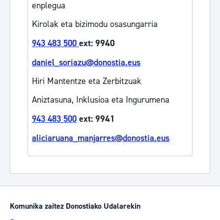
enplegua
Kirolak eta bizimodu osasungarria
943 483 500
ext: 9940
daniel_soriazu@donostia.eus
Hiri Mantentze eta Zerbitzuak
Aniztasuna, Inklusioa eta Ingurumena
943 483 500
ext: 9941
aliciaruana_manjarres@donostia.eus
Komunika zaitez Donostiako Udalarekin