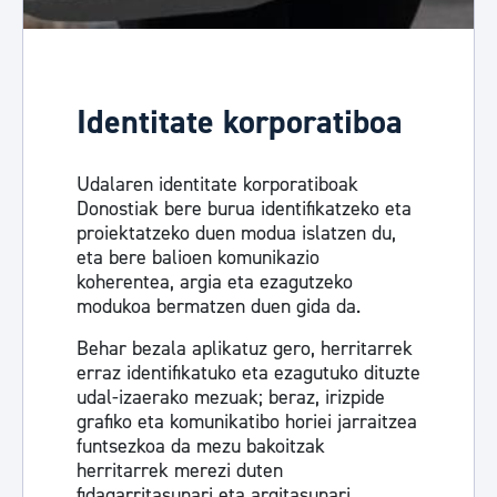
Identitate korporatiboa
Udalaren identitate korporatiboak
Donostiak bere burua identifikatzeko eta
proiektatzeko duen modua islatzen du,
eta bere balioen komunikazio
koherentea, argia eta ezagutzeko
modukoa bermatzen duen gida da.
Behar bezala aplikatuz gero, herritarrek
erraz identifikatuko eta ezagutuko dituzte
udal-izaerako mezuak; beraz, irizpide
grafiko eta komunikatibo horiei jarraitzea
funtsezkoa da mezu bakoitzak
herritarrek merezi duten
fidagarritasunari eta argitasunari