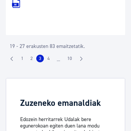
19 - 27 erakusten 83 emaitzetatik.
1
2
3
4
10
...
Orrialdea
Orrialdea
Orrialdea
Orrialdea
Orrialdea
Intermediate Pages Use TAB to navig
Zuzeneko emanaldiak
Edozein herritarrek Udalak bere
egunerokoan egiten duen lana modu