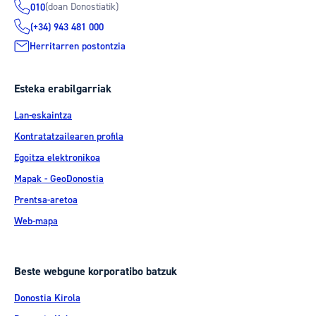
(doan Donostiatik)
010
(+34) 943 481 000
Herritarren postontzia
Esteka erabilgarriak
Lan-eskaintza
Kontratatzailearen profila
Egoitza elektronikoa
Mapak - GeoDonostia
Prentsa-aretoa
Web-mapa
Beste webgune korporatibo batzuk
Donostia Kirola