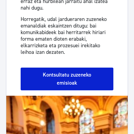
erraz eta hurbilean jarraitu ahal izatea
nahi dugu.
Horregatik, udal jardueraren zuzeneko
emanaldiak eskaintzen ditugu: bai
komunikabideek bai herritarrek hiriari
forma ematen dioten erabaki,
elkarrizketa eta prozesuei irekitako
leihoa izan dezaten.
Kontsultatu zuzeneko
emisioak