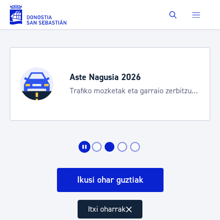
Eduki nagusira joan
Buscar
Aste Nagusia 2026
Trafiko mozketak eta garraio zerbitzu
bereziak
Ikusi ohar guztiak
Itxi oharrak