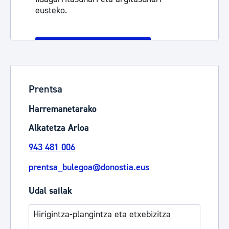
eusteko.
Informazio gehiago
Prentsa
Harremanetarako
Alkatetza Arloa
943 481 006
prentsa_bulegoa@donostia.eus
Udal sailak
Hirigintza-plangintza eta etxebizitza