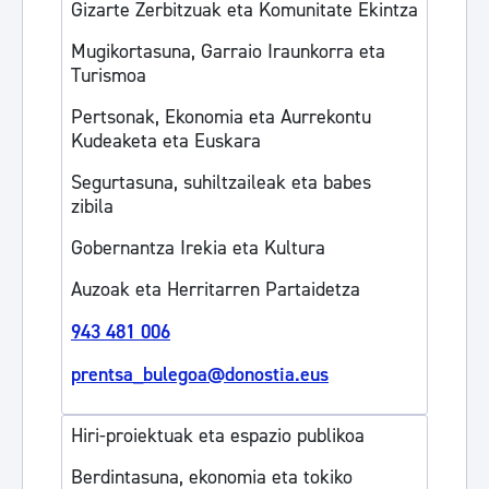
Gizarte Zerbitzuak eta Komunitate Ekintza
Mugikortasuna, Garraio Iraunkorra eta
Turismoa
Pertsonak, Ekonomia eta Aurrekontu
Kudeaketa eta Euskara
Segurtasuna, suhiltzaileak eta babes
zibila
Gobernantza Irekia eta Kultura
Auzoak eta Herritarren Partaidetza
943 481 006
prentsa_bulegoa@donostia.eus
Hiri-proiektuak eta espazio publikoa
Berdintasuna, ekonomia eta tokiko