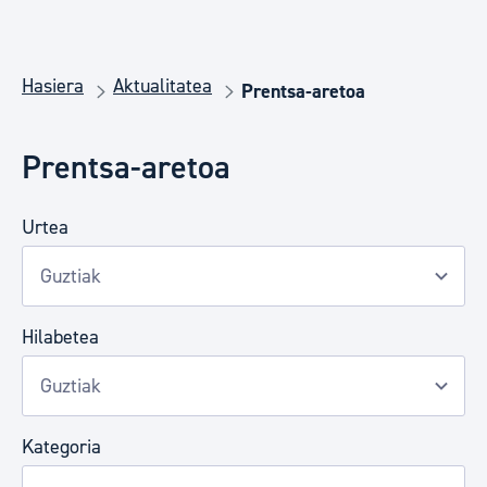
Hasiera
Aktualitatea
Prentsa-aretoa
Prentsa-aretoa
Urtea
Hilabetea
Kategoria